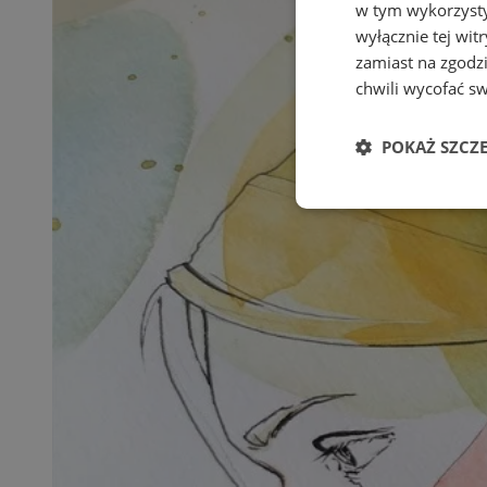
w tym wykorzysty
wyłącznie tej wi
zamiast na zgodz
chwili wycofać s
POKAŻ SZCZ
Niezbędne
Ni
Niezbędne pliki cook
zarządzanie kontem. 
Nazwa