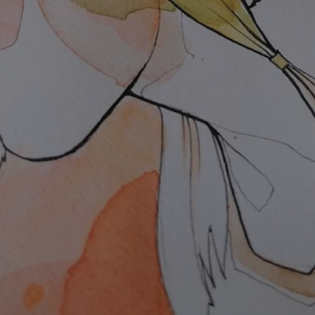
swiony.pl
1 rok
Ten plik cookie przechowuje identyfik
swiony.pl
1 rok
Ten plik cookie przechowuje identyfik
swiony.pl
1 rok
Ten plik cookie przechowuje identyfik
nt
4 tygodnie 2 dni
Ten plik cookie jest używany przez 
CookieScript
Script.com do zapamiętywania prefe
swiony.pl
zgody użytkownika na pliki cookie. J
aby baner cookie Cookie-Script.com 
METADATA
5 miesięcy 4
Ten plik cookie przechowuje informa
YouTube
tygodnie
użytkownika oraz jego preferencjac
.youtube.com
prywatności podczas korzystania z wi
wybory dotyczące polityki prywatnoś
zgody, zapewniając ich przestrzegan
wizytach. Dzięki temu użytkownik 
konfigurować swoich preferencji, co
zgodność z regulacjami ochrony dan
Polityce prywatności Google
Provider
/
Domena
Okres przechowywania
Provider
/
Okres
Opis
.youtube.com
5 miesięcy 4 tygodnie
Domena
przechowywania
Provider
/
Okres
Opis
Domena
przechowywania
1 rok
Powiązany z platformą reklamową banerów
OpenX
wydawców. Rejestruje, czy zostały wyświetl
Technologies
1 rok
Jest to własny plik co
Microsoft
reklamy. Podobno używane tylko do zwiększ
który zapewnia prawid
Inc.
Corporation
a nie do kierowania na użytkowników. Jako 
witryny.
reklama.silnet.pl
.c.bing.com