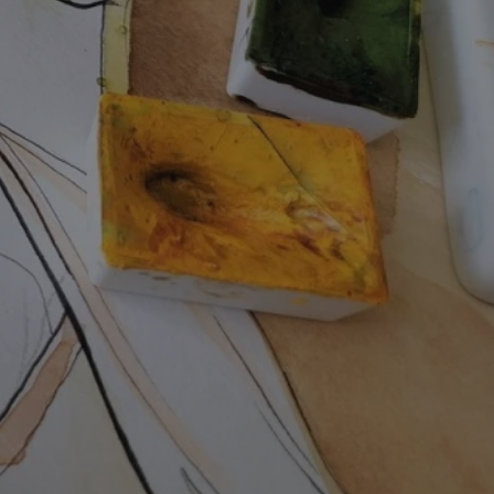
ator sesji.
ator sesji.
ator sesji.
usługę Cookie-
rencji dotyczących
est to konieczne,
działał poprawnie.
cje o zgodzie
h dotyczących
tryny. Rejestruje
ci i ustawień
ie w kolejnych
nie musi ponownie
 zwiększa wygodę i
ych.
Opis
 OpenX dla
one określone
okie Microsoft MSN,
enia skuteczności,
łowe działanie tej
plik cookie