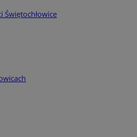
i Świętochłowice
łowicach