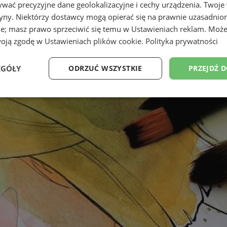
wać precyzyjne dane geolokalizacyjne i cechy urządzenia. Twoje
tryny. Niektórzy dostawcy mogą opierać się na prawnie uzasadnio
ie; masz prawo sprzeciwić się temu w
Ustawieniach reklam
. Może
woją zgodę w
Ustawieniach plików cookie
.
Polityka prywatności
EGÓŁY
ODRZUĆ WSZYSTKIE
PRZEJDŹ 
Wydajność
Targetowanie
Funkcjonalność
Ni
ezbędne
Wydajność
Targetowanie
Funkcjonalność
Niesklasyfikow
ie umożliwiają korzystanie z podstawowych funkcji strony internetowej, takich jak log
Bez niezbędnych plików cookie nie można prawidłowo korzystać ze strony internetowe
Provider
/
Okres
Opis
Domena
przechowywania