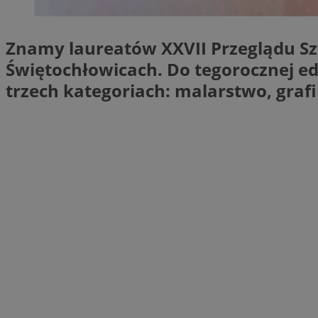
openstat_1gz8lx8d
_ga_DEDM2KCVWQ
Znamy laureatów XXVII Przeglądu Sz
_ga
Świętochłowicach. Do tegorocznej edy
trzech kategoriach: malarstwo, grafi
VISITOR_INFO1_LIV
_clsk
ustat_6nfvwhmzau
_clsk
MUID
FCCDCF
__eoi