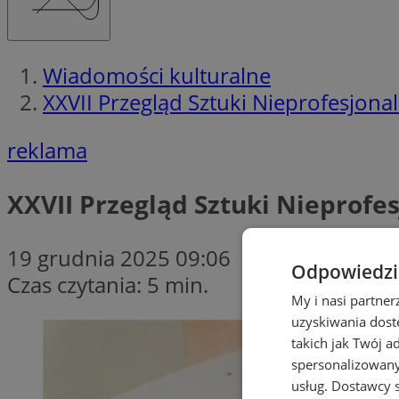
Wiadomości kulturalne
XXVII Przegląd Sztuki Nieprofesjonal
reklama
XXVII Przegląd Sztuki Nieprofes
19 grudnia 2025 09:06
Odpowiedzia
Czas czytania: 5 min.
My i nasi partne
uzyskiwania dost
takich jak Twój a
spersonalizowanyc
usług.
Dostawcy s