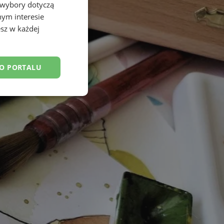
 wybory dotyczą
nym interesie
sz w każdej
DO PORTALU
esklasyfikowane
ane
owanie użytkownika i
j.