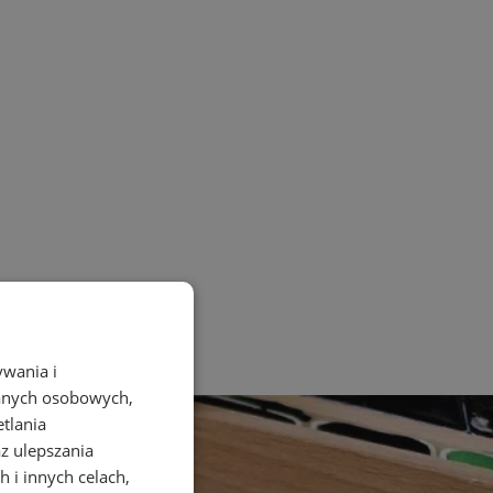
ywania i
danych osobowych,
etlania
az ulepszania
 i innych celach,