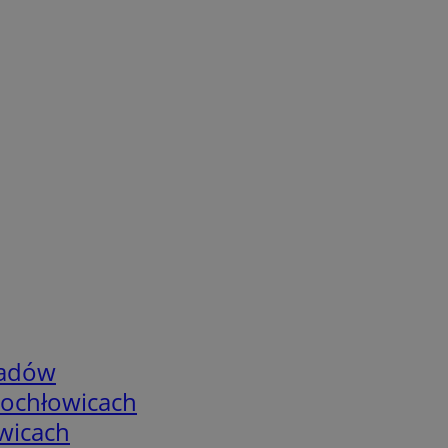
adów
tochłowicach
wicach