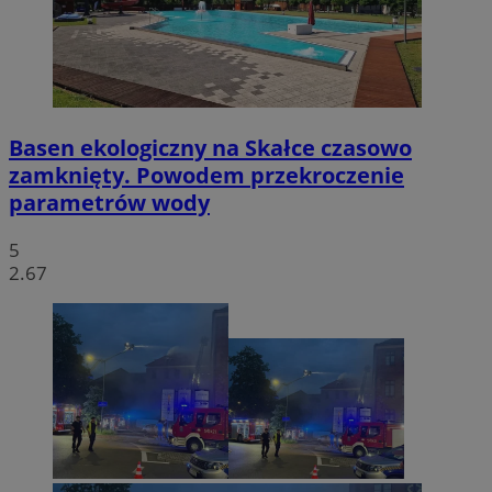
Basen ekologiczny na Skałce czasowo
zamknięty. Powodem przekroczenie
parametrów wody
5
2.67