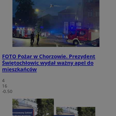
FOTO
Pożar w Chorzowie. Prezydent
Świętochłowic wydał ważny apel do
mieszkańców
4
16
-0.50