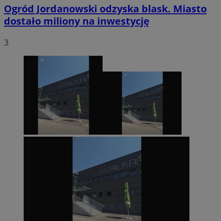
Ogród Jordanowski odzyska blask. Miasto
dostało miliony na inwestycję
3