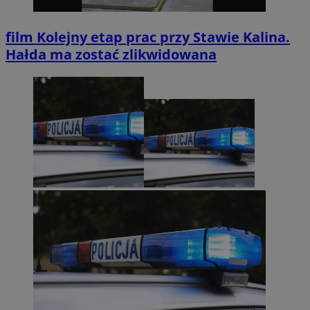
film
Kolejny etap prac przy Stawie Kalina.
Hałda ma zostać zlikwidowana