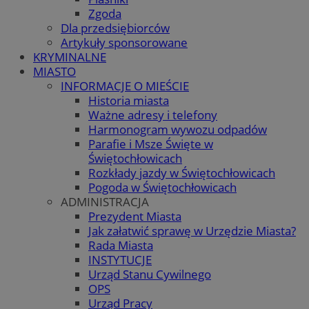
Zgoda
Dla przedsiębiorców
Artykuły sponsorowane
KRYMINALNE
MIASTO
INFORMACJE O MIEŚCIE
Historia miasta
Ważne adresy i telefony
Harmonogram wywozu odpadów
Parafie i Msze Święte w
Świętochłowicach
Rozkłady jazdy w Świętochłowicach
Pogoda w Świętochłowicach
ADMINISTRACJA
Prezydent Miasta
Jak załatwić sprawę w Urzędzie Miasta?
Rada Miasta
INSTYTUCJE
Urząd Stanu Cywilnego
OPS
Urząd Pracy