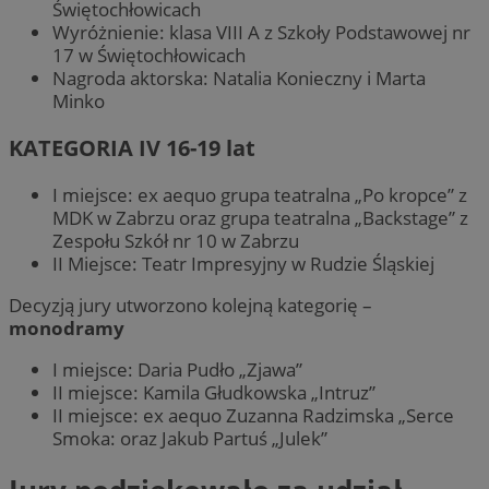
Świętochłowicach
Wyróżnienie: klasa VIII A z Szkoły Podstawowej nr
17 w Świętochłowicach
Nagroda aktorska: Natalia Konieczny i Marta
Minko
KATEGORIA IV 16-19 lat
I miejsce: ex aequo grupa teatralna „Po kropce” z
MDK w Zabrzu oraz grupa teatralna „Backstage” z
Zespołu Szkół nr 10 w Zabrzu
II Miejsce: Teatr Impresyjny w Rudzie Śląskiej
Decyzją jury utworzono kolejną kategorię –
monodramy
I miejsce: Daria Pudło „Zjawa”
II miejsce: Kamila Głudkowska „Intruz”
II miejsce: ex aequo Zuzanna Radzimska „Serce
Smoka: oraz Jakub Partuś „Julek”