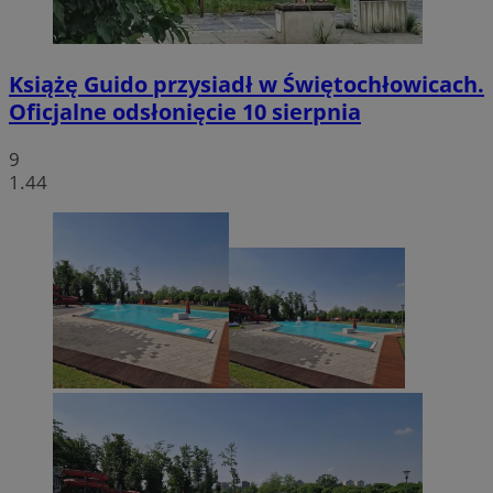
Książę Guido przysiadł w Świętochłowicach.
Oficjalne odsłonięcie 10 sierpnia
9
1.44