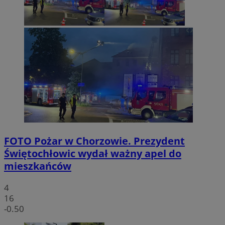
FOTO
Pożar w Chorzowie. Prezydent
Świętochłowic wydał ważny apel do
mieszkańców
4
16
-0.50