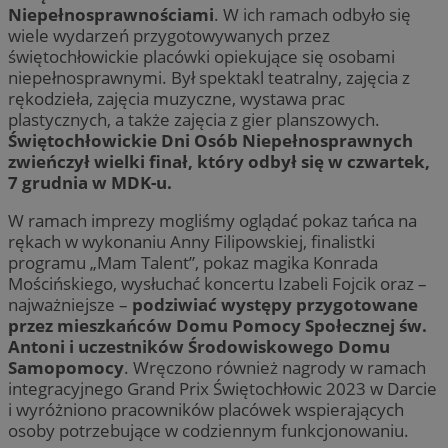
Niepełnosprawnościami
. W ich ramach odbyło się
wiele wydarzeń przygotowywanych przez
świętochłowickie placówki opiekujące się osobami
niepełnosprawnymi. Był spektakl teatralny, zajęcia z
rękodzieła, zajęcia muzyczne, wystawa prac
plastycznych, a także zajęcia z gier planszowych.
Świętochłowickie Dni Osób Niepełnosprawnych
zwieńczył wielki finał, który odbył się w czwartek,
7 grudnia w MDK-u.
W ramach imprezy mogliśmy oglądać pokaz tańca na
rękach w wykonaniu Anny Filipowskiej, finalistki
programu „Mam Talent”, pokaz magika Konrada
Mościńskiego, wysłuchać koncertu Izabeli Fojcik oraz –
najważniejsze –
podziwiać występy przygotowane
przez mieszkańców Domu Pomocy Społecznej św.
Antoni i uczestników Środowiskowego Domu
Samopomocy
. Wręczono również nagrody w ramach
integracyjnego Grand Prix Świętochłowic 2023 w Darcie
i wyróżniono pracowników placówek wspierających
osoby potrzebujące w codziennym funkcjonowaniu.