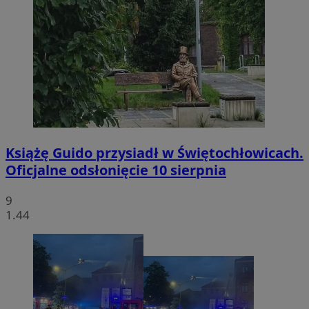
Książę Guido przysiadł w Świętochłowicach.
Oficjalne odsłonięcie 10 sierpnia
9
1.44