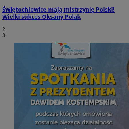
Świętochłowice mają mistrzynię Polski!
Wielki sukces Oksany Polak
2
3