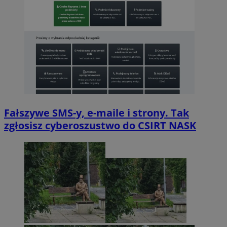
Fałszywe SMS-y, e-maile i strony. Tak
zgłosisz cyberoszustwo do CSIRT NASK