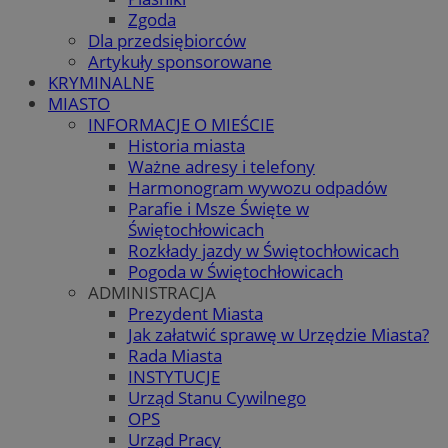
Zgoda
Dla przedsiębiorców
Artykuły sponsorowane
KRYMINALNE
MIASTO
INFORMACJE O MIEŚCIE
Historia miasta
Ważne adresy i telefony
Harmonogram wywozu odpadów
Parafie i Msze Święte w
Świętochłowicach
Rozkłady jazdy w Świętochłowicach
Pogoda w Świętochłowicach
ADMINISTRACJA
Prezydent Miasta
Jak załatwić sprawę w Urzędzie Miasta?
Rada Miasta
INSTYTUCJE
Urząd Stanu Cywilnego
OPS
Urząd Pracy