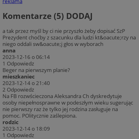
reklama
Komentarze (5)
DODAJ
a tak przez myśl by ci nie przyszło żeby dopisać SzP
Prezydent choćby z szacunku dla ludzi kt&oacute;rzy na
niego oddali sw&oacute;j głos w wyborach
anna
2023-12-16 o 06:14
1
Odpowiedz
Beger na pierwszym planie?
mieszkaniec
2023-12-14 o 21:40
2
Odpowiedz
Na FB rozwścieczona Aleksandra Ch dyskredytuje
osoby niepełnosprawne w podeszłym wieku sugerując
nie pierwszy raz że tylko jej rodzina zasługuje na
pomoc. POlitycznie zaślepiona.
rodzic
2023-12-14 o 18:09
1
Odpowiedz