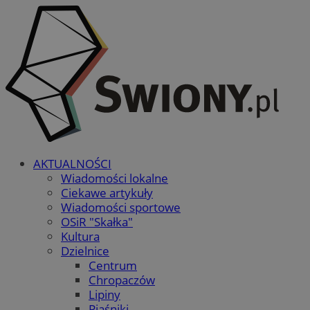
AKTUALNOŚCI
Wiadomości lokalne
Ciekawe artykuły
Wiadomości sportowe
OSiR "Skałka"
Kultura
Dzielnice
Centrum
Chropaczów
Lipiny
Piaśniki