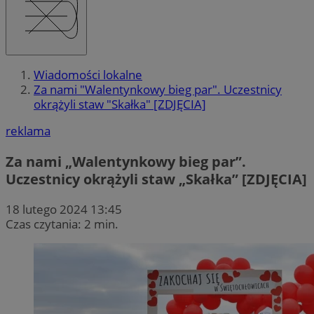
Wiadomości lokalne
Za nami "Walentynkowy bieg par". Uczestnicy
okrążyli staw "Skałka" [ZDJĘCIA]
reklama
Za nami „Walentynkowy bieg par”.
Uczestnicy okrążyli staw „Skałka” [ZDJĘCIA]
18 lutego 2024 13:45
Czas czytania: 2 min.