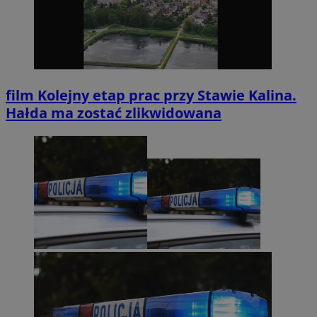
film
Kolejny etap prac przy Stawie Kalina.
Hałda ma zostać zlikwidowana