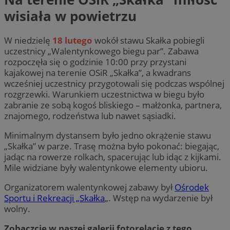
wisiała w powietrzu
W niedzielę
18 lutego
wokół stawu Skałka pobiegli
uczestnicy „Walentynkowego biegu par”. Zabawa
rozpoczęła się o godzinie 10:00 przy przystani
kajakowej na terenie OSiR „Skałka”, a kwadrans
wcześniej uczestnicy przygotowali się podczas wspólnej
rozgrzewki. Warunkiem uczestnictwa w biegu było
zabranie ze sobą kogoś bliskiego – małżonka, partnera,
znajomego, rodzeństwa lub nawet sąsiadki.
Minimalnym dystansem było jedno okrążenie stawu
„Skałka” w parze. Trasę można było pokonać: biegając,
jadąc na rowerze rolkach, spacerując lub idąc z kijkami.
Mile widziane były walentynkowe elementy ubioru.
Organizatorem walentynkowej zabawy był
Ośrodek
Sportu i Rekreacji
„Skałka
„. Wstęp na wydarzenie był
wolny.
Zobaczcie w naszej galerii fotorelację z tego