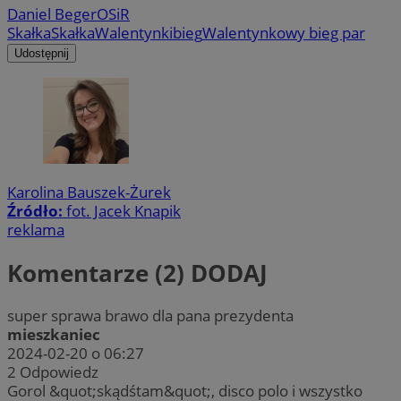
Daniel Beger
OSiR
Skałka
Skałka
Walentynki
bieg
Walentynkowy bieg par
Udostępnij
Karolina Bauszek-Żurek
Źródło:
fot. Jacek Knapik
reklama
Komentarze (2)
DODAJ
super sprawa brawo dla pana prezydenta
mieszkaniec
2024-02-20 o 06:27
2
Odpowiedz
Gorol &quot;skądśtam&quot;, disco polo i wszystko