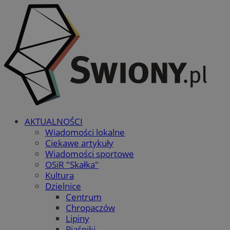
AKTUALNOŚCI
Wiadomości lokalne
Ciekawe artykuły
Wiadomości sportowe
OSiR "Skałka"
Kultura
Dzielnice
Centrum
Chropaczów
Lipiny
Piaśniki