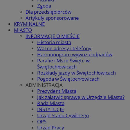
Zgoda
Dla przedsiębiorców
Artykuły sponsorowane
KRYMINALNE
MIASTO
INFORMACJE O MIEŚCIE
Historia miasta
Ważne adresy i telefony
Harmonogram wywozu odpadów
Parafie i Msze Święte w
Świętochłowicach
Rozkłady jazdy w Świętochłowicach
Pogoda w Świętochłowicach
ADMINISTRACJA
Prezydent Miasta
Jak załatwić sprawę w Urzędzie Miasta?
Rada Miasta
INSTYTUCJE
Urząd Stanu Cywilnego
OPS
Urząd Pracy