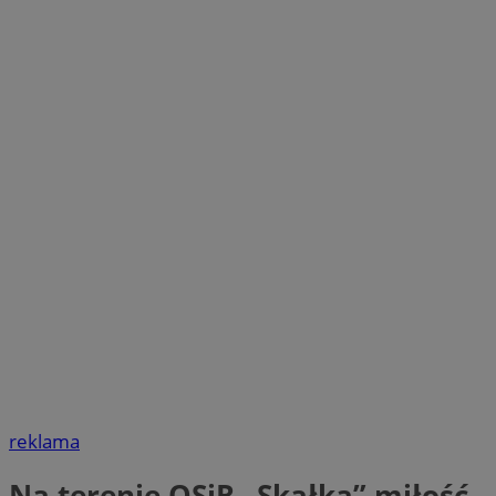
reklama
Na terenie OSiR „Skałka” miłość