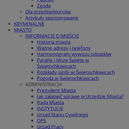
Zgoda
Dla przedsiębiorców
Artykuły sponsorowane
KRYMINALNE
MIASTO
INFORMACJE O MIEŚCIE
Historia miasta
Ważne adresy i telefony
Harmonogram wywozu odpadów
Parafie i Msze Święte w
Świętochłowicach
Rozkłady jazdy w Świętochłowicach
Pogoda w Świętochłowicach
ADMINISTRACJA
Prezydent Miasta
Jak załatwić sprawę w Urzędzie Miasta?
Rada Miasta
INSTYTUCJE
Urząd Stanu Cywilnego
OPS
Urząd Pracy