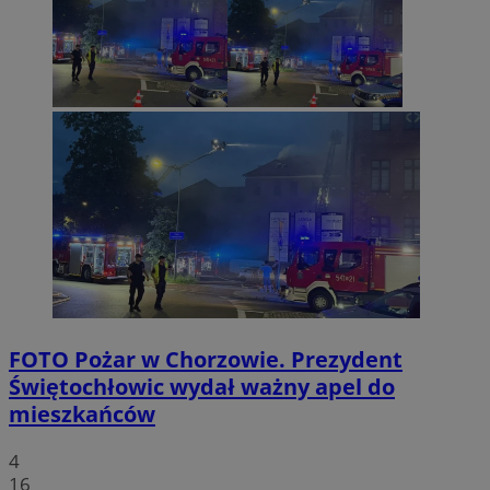
FOTO
Pożar w Chorzowie. Prezydent
Świętochłowic wydał ważny apel do
mieszkańców
4
16