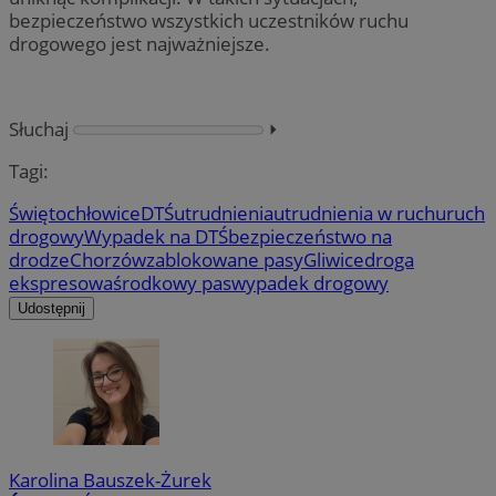
bezpieczeństwo wszystkich uczestników ruchu
drogowego jest najważniejsze.
Słuchaj
⏵︎
Tagi:
Świętochłowice
DTŚ
utrudnienia
utrudnienia w ruchu
ruch
drogowy
Wypadek na DTŚ
bezpieczeństwo na
drodze
Chorzów
zablokowane pasy
Gliwice
droga
ekspresowa
środkowy pas
wypadek drogowy
Udostępnij
Karolina Bauszek-Żurek