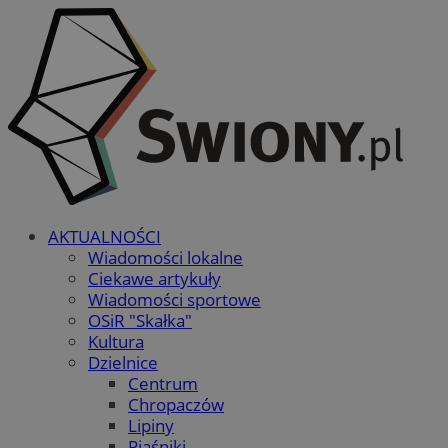
AKTUALNOŚCI
Wiadomości lokalne
Ciekawe artykuły
Wiadomości sportowe
OSiR "Skałka"
Kultura
Dzielnice
Centrum
Chropaczów
Lipiny
Piaśniki