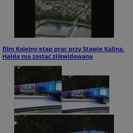
film
Kolejny etap prac przy Stawie Kalina.
Hałda ma zostać zlikwidowana