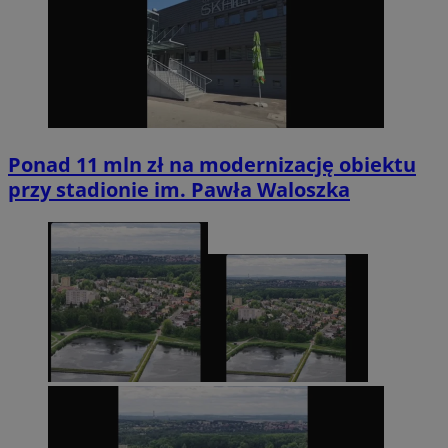
Ponad 11 mln zł na modernizację obiektu
przy stadionie im. Pawła Waloszka