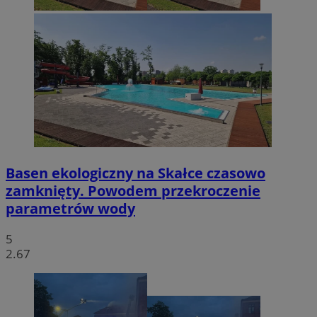
Basen ekologiczny na Skałce czasowo
zamknięty. Powodem przekroczenie
parametrów wody
5
2.67