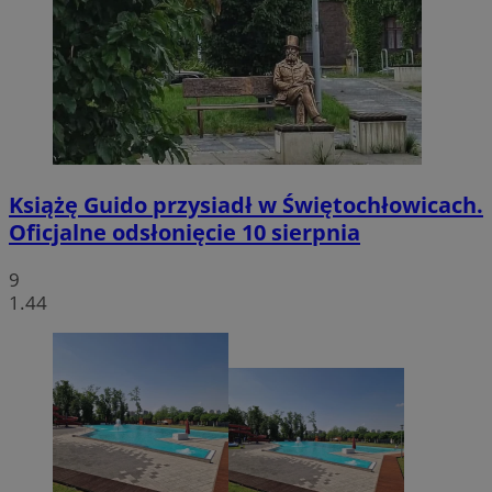
Książę Guido przysiadł w Świętochłowicach.
Oficjalne odsłonięcie 10 sierpnia
9
1.44