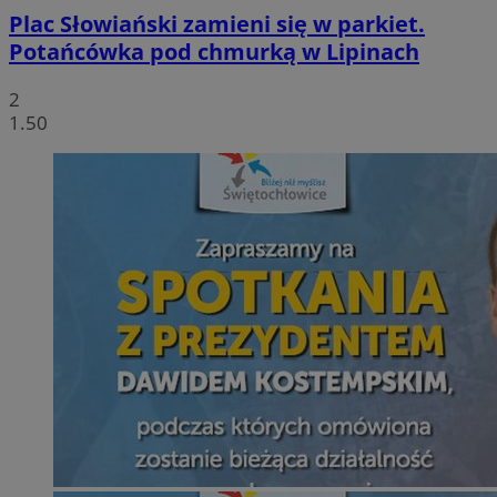
Plac Słowiański zamieni się w parkiet.
Potańcówka pod chmurką w Lipinach
2
1.50