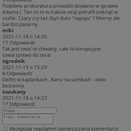
Podobno prokuratura prowadzi działania w sprawie
Adama J. Ten co to w trakcie sesji potrafił zniknąć w
szafie. Czary czy też zbyt dużo "napoju" ? Mierny ale
bardzo pazerny.
miki
2021-11-18 o 14:30
17
Odpowiedz
Tak jest rwać te chwasty, całe to korupcyjne
towarzystwo do zera!
ogrodnik
2021-11-19 o 15:29
8
Odpowiedz
Delfin w kajdankach , Karcz na samkach - wido
bezcenny
oszukany
2021-11-18 o 14:23
17
Odpowiedz
Akceptuję regulamin zamieszczania komentarzy