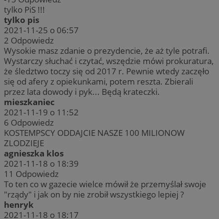
tylko PiS !!!
tylko pis
2021-11-25 o 06:57
2
Odpowiedz
Wysokie masz zdanie o prezydencie, że aż tyle potrafi.
Wystarczy słuchać i czytać, wszędzie mówi prokuratura,
że śledztwo toczy się od 2017 r. Pewnie wtedy zaczęło
się od afery z opiekunkami, potem reszta. Zbierali
przez lata dowody i pyk... Będą krateczki.
mieszkaniec
2021-11-19 o 11:52
6
Odpowiedz
KOSTEMPSCY ODDAJCIE NASZE 100 MILIONOW
ZLODZIEJE
agnieszka klos
2021-11-18 o 18:39
11
Odpowiedz
To ten co w gazecie wielce mówił że przemyślał swoje
"rządy" i jak on by nie zrobił wszystkiego lepiej ?
henryk
2021-11-18 o 18:17