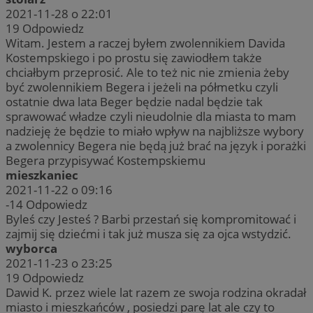
2021-11-28 o 22:01
19
Odpowiedz
Witam. Jestem a raczej byłem zwolennikiem Davida
Kostempskiego i po prostu się zawiodłem także
chciałbym przeprosić. Ale to też nic nie zmienia żeby
być zwolennikiem Begera i jeżeli na półmetku czyli
ostatnie dwa lata Beger będzie nadal będzie tak
sprawować władze czyli nieudolnie dla miasta to mam
nadzieję że będzie to miało wpływ na najbliższe wybory
a zwolennicy Begera nie będą już brać na język i porażki
Begera przypisywać Kostempskiemu
mieszkaniec
2021-11-22 o 09:16
-14
Odpowiedz
Byleś czy Jesteś ? Barbi przestań się kompromitować i
zajmij się dziećmi i tak już musza się za ojca wstydzić.
wyborca
2021-11-23 o 23:25
19
Odpowiedz
Dawid K. przez wiele lat razem ze swoja rodzina okradał
miasto i mieszkańców , posiedzi parę lat ale czy to