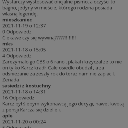
Wystarczy wystosować oficjalne pismo, a oczyści to
bagno, jedyny w mieście, którego rodzina posiada
własną legendę.
mieszkaniec
2021-11-19 o 12:37
0
Odpowiedz
Ciekawe czy się wywiną?????!!!!!!!!
mks
2021-11-18 o 15:05
4
Odpowiedz
Zarezymalo go CBS o 6 rano , plakal i krzyczal ze to nie
on tylko Karcz kradł. Cale osiedle obudzil , a za
odsniezanie za zeszly rok do teraz nam nie zaplacil.
Zenada
sasiedzi z kostuchny
2021-11-18 o 14:31
16
Odpowiedz
Karcz był ślepym wykonawcą jego decyzji, nawet kwotą
z pensji Karcza się dzielieli.
aple
2021-11-20 o 00:24
5
Odpowiedz