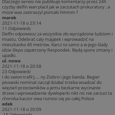
Dlaczego serwis nie publikuje komentarzy przez 24h
czyzby delfin wan placil jak w zarzutach prokuratury , a
moze was zastraszyl pismaki hmmm ?
marek
2021-11-18 o 23:14
11
Odpowiedz
Delfin odpowiesz za wszystkie zło wyrządzone ludziom i
miastu. Odebrać caly majątek i wprowadzić na
mieszkanko 40 metrów. Karcz to samo a w jego ślady
idzie ślepo zapatrzony Respondek. Będą spore zmiany i
upadki.
ul. nowa
2021-11-18 o 20:58
23
Odpowiedz
I do swion trafił j.... ny Ziobro i jego banda. Begier
pisowski nominat zaczął działać trzeba wsadzać do
więzień przeciwników a jemu bezkarne wycinanie
drzew i wprowadzenie dywloperki nikt nic nie zarzuci ta
choroba kaczor owa roznosi się po całej Polsce
edek
2021-11-18 o 20:09
-15
Odpowiedz