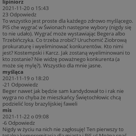
lipiniorz
2021-11-20 o 15:43
23
Odpowiedz
To wszystko jest proste dla każdego zdrowo myślącego.
PIS che wygrać w Świonach następne wybory (nigdy się
to nie udało). Wygrać może wystawiając Begera albo
Trzebińczyka. Co trzeba zrobić? Uruchomić Ziobrową
prokuraturę i wyeliminować konkurentów. Kto nimi
jest? Kostempski i Karcz. Jak zostaną wyeliminowani to
kto zostanie? Nie widzę poważnego konkurenta (a
może się mylę?). Wszystko dla mnie jasne.
myśląca
2021-11-19 o 18:20
-21
Odpowiedz
Beger nawet jak będzie sam kandydował to i rak nie
wygra no chyba że mieszkańcy Świętochłowic chcą
podzielić losy brazylijskiej faweli
mis
2021-11-22 o 09:08
-6
Odpowiedz
Nigdy w życiu na nich nie zagłosuję! Ten pierwszy to
totalna kompromitacja dla miasta i PiS-u! Można spać