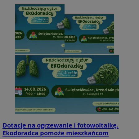
Dotacje na ogrzewanie i fotowoltaikę.
Ekodoradca pomoże mieszkańcom