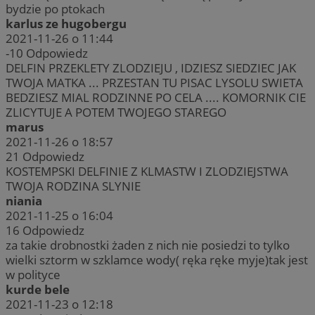
bydzie po ptokach
karlus ze hugobergu
2021-11-26 o 11:44
-10
Odpowiedz
DELFIN PRZEKLETY ZLODZIEJU , IDZIESZ SIEDZIEC JAK
TWOJA MATKA ... PRZESTAN TU PISAC LYSOLU SWIETA
BEDZIESZ MIAL RODZINNE PO CELA .... KOMORNIK CIE
ZLICYTUJE A POTEM TWOJEGO STAREGO
marus
2021-11-26 o 18:57
21
Odpowiedz
KOSTEMPSKI DELFINIE Z KLMASTW I ZLODZIEJSTWA
TWOJA RODZINA SLYNIE
niania
2021-11-25 o 16:04
16
Odpowiedz
za takie drobnostki żaden z nich nie posiedzi to tylko
wielki sztorm w szklamce wody( ręka ręke myje)tak jest
w polityce
kurde bele
2021-11-23 o 12:18