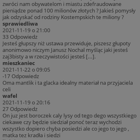
zwróci nam obywatelom i miastu zdefraudowane
pieniądze ponad 100 milionów złotych ? Jakieś pomysły
jak odzyskać od rodziny Kostempskich te miliony ?
sprawiedliwa
2021-11-19 o 21:00
33
Odpowiedz
Jesteś głupszy niż ustawa przewiduje, piszesz głupoty
anonimowo niczym Janusz Nochal myśląc jaki jesteś
zaj3bisty a w rzeczywistości jesteś [...].
mieszkaniec
2021-11-22 o 09:05
-17
Odpowiedz
Oma mantlik i ta glacka idealny materiał na przyjaciela
celi
wafel
2021-11-19 o 20:16
27
Odpowiedz
On juz jest boroczek caly lysy od tego dego wszystkiego
ciekawe czy będzie siedział ponoć teraz wychodzi
wszystko dopiero chyba posiedzi ale co jego to jego ,
matka tez kradła i siedzi