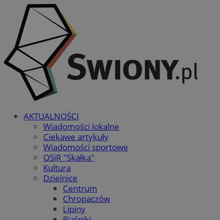
AKTUALNOŚCI
Wiadomości lokalne
Ciekawe artykuły
Wiadomości sportowe
OSiR "Skałka"
Kultura
Dzielnice
Centrum
Chropaczów
Lipiny
Piaśniki