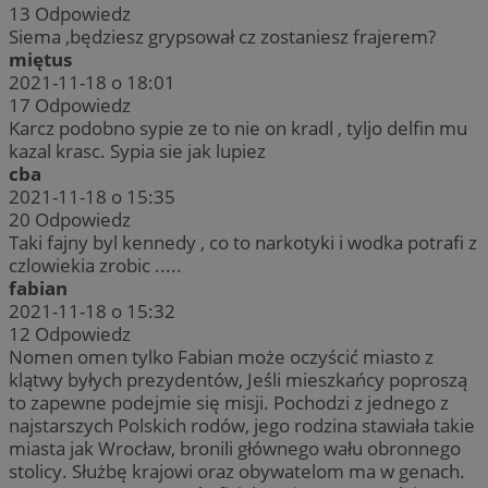
13
Odpowiedz
Siema ,będziesz grypsował cz zostaniesz frajerem?
miętus
2021-11-18 o 18:01
17
Odpowiedz
Karcz podobno sypie ze to nie on kradl , tyljo delfin mu
kazal krasc. Sypia sie jak lupiez
cba
2021-11-18 o 15:35
20
Odpowiedz
Taki fajny byl kennedy , co to narkotyki i wodka potrafi z
czlowiekia zrobic .....
fabian
2021-11-18 o 15:32
12
Odpowiedz
Nomen omen tylko Fabian może oczyścić miasto z
klątwy byłych prezydentów, Jeśli mieszkańcy poproszą
to zapewne podejmie się misji. Pochodzi z jednego z
najstarszych Polskich rodów, jego rodzina stawiała takie
miasta jak Wrocław, bronili głównego wału obronnego
stolicy. Służbę krajowi oraz obywatelom ma w genach.