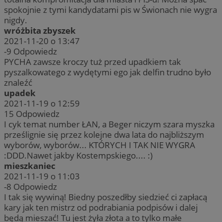
spokojnie z tymi kandydatami pis w Świonach nie wygra
nigdy.
wróżbita zbyszek
2021-11-20 o 13:47
-9
Odpowiedz
PYCHA zawsze kroczy tuż przed upadkiem tak
pyszalkowatego z wydętymi ego jak delfin trudno było
znaleźć
upadek
2021-11-19 o 12:59
15
Odpowiedz
I cyk temat number ŁAN, a Beger niczym szara myszka
prześlignie się przez kolejne dwa lata do najbliższym
wyborów, wyborów... KTÓRYCH I TAK NIE WYGRA
:DDD.Nawet jakby Kostempskiego.... :)
mieszkaniec
2021-11-19 o 11:03
-8
Odpowiedz
I tak się wywiną! Biedny poszedłby siedzieć ci zapłacą
kary jak ten mistrz od podrabiania podpisów i dalej
będą mieszać! Tu jest żyła złota a to tylko małe