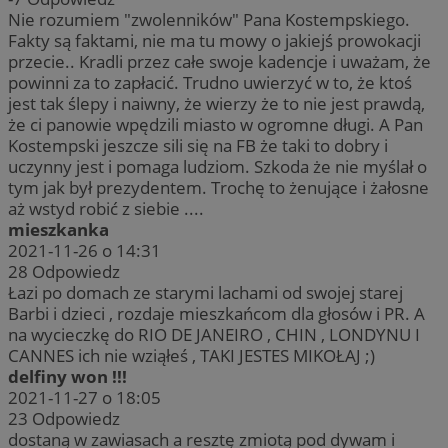
Nie rozumiem "zwolenników" Pana Kostempskiego.
Fakty są faktami, nie ma tu mowy o jakiejś prowokacji
przecie.. Kradli przez całe swoje kadencje i uważam, że
powinni za to zapłacić. Trudno uwierzyć w to, że ktoś
jest tak ślepy i naiwny, że wierzy że to nie jest prawdą,
że ci panowie wpędzili miasto w ogromne długi. A Pan
Kostempski jeszcze sili się na FB że taki to dobry i
uczynny jest i pomaga ludziom. Szkoda że nie myślał o
tym jak był prezydentem. Trochę to żenujące i żałosne
aż wstyd robić z siebie ....
mieszkanka
2021-11-26 o 14:31
28
Odpowiedz
Łazi po domach ze starymi lachami od swojej starej
Barbi i dzieci , rozdaje mieszkańcom dla głosów i PR. A
na wycieczkę do RIO DE JANEIRO , CHIN , LONDYNU I
CANNES ich nie wziąłeś , TAKI JESTES MIKOŁAJ ;)
delfiny won !!!
2021-11-27 o 18:05
23
Odpowiedz
dostaną w zawiasach a resztę zmiotą pod dywam i