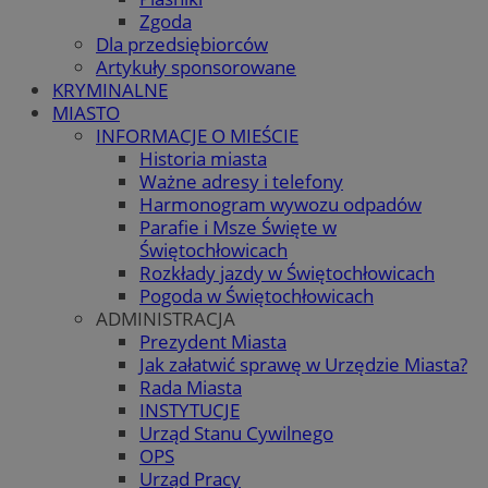
Zgoda
Dla przedsiębiorców
Artykuły sponsorowane
KRYMINALNE
MIASTO
INFORMACJE O MIEŚCIE
Historia miasta
Ważne adresy i telefony
Harmonogram wywozu odpadów
Parafie i Msze Święte w
Świętochłowicach
Rozkłady jazdy w Świętochłowicach
Pogoda w Świętochłowicach
ADMINISTRACJA
Prezydent Miasta
Jak załatwić sprawę w Urzędzie Miasta?
Rada Miasta
INSTYTUCJE
Urząd Stanu Cywilnego
OPS
Urząd Pracy