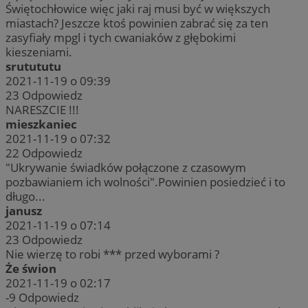
Świętochłowice więc jaki raj musi być w większych
miastach? Jeszcze ktoś powinien zabrać się za ten
zasyfiały mpgl i tych cwaniaków z głębokimi
kieszeniami.
srutututu
2021-11-19 o 09:39
23
Odpowiedz
NARESZCIE !!!
mieszkaniec
2021-11-19 o 07:32
22
Odpowiedz
"Ukrywanie świadków połączone z czasowym
pozbawianiem ich wolności".Powinien posiedzieć i to
długo...
janusz
2021-11-19 o 07:14
23
Odpowiedz
Nie wierzę to robi *** przed wyborami ?
Że świon
2021-11-19 o 02:17
-9
Odpowiedz