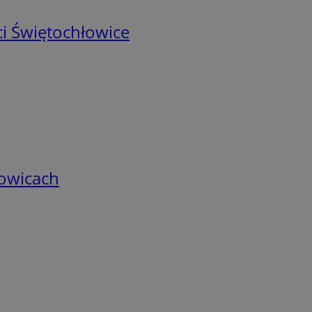
i Świętochłowice
łowicach