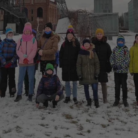
swiony.pl
1 rok
Ten plik cookie przechowuje identyfik
swiony.pl
1 rok
Ten plik cookie przechowuje identyfik
swiony.pl
1 rok
Ten plik cookie przechowuje identyfik
nt
4 tygodnie 2 dni
Ten plik cookie jest używany przez 
CookieScript
Script.com do zapamiętywania prefe
swiony.pl
zgody użytkownika na pliki cookie. J
aby baner cookie Cookie-Script.com 
METADATA
5 miesięcy 4
Ten plik cookie przechowuje informa
YouTube
tygodnie
użytkownika oraz jego preferencjac
.youtube.com
prywatności podczas korzystania z wi
wybory dotyczące polityki prywatnoś
zgody, zapewniając ich przestrzegan
wizytach. Dzięki temu użytkownik 
konfigurować swoich preferencji, co
zgodność z regulacjami ochrony dan
Polityce prywatności Google
Provider
/
Domena
Okres przechowywania
Provider
/
Okres
Opis
.youtube.com
5 miesięcy 4 tygodnie
Domena
przechowywania
Provider
/
Okres
Opis
Domena
przechowywania
1 rok
Powiązany z platformą reklamową banerów
OpenX
wydawców. Rejestruje, czy zostały wyświetl
Technologies
1 rok
Jest to własny plik co
Microsoft
reklamy. Podobno używane tylko do zwiększ
który zapewnia prawid
Inc.
Corporation
a nie do kierowania na użytkowników. Jako 
witryny.
reklama.silnet.pl
.c.bing.com