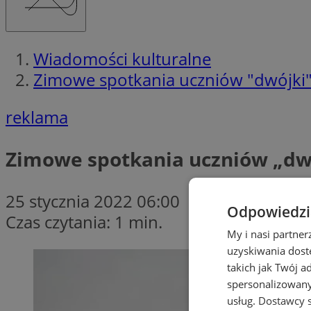
Wiadomości kulturalne
Zimowe spotkania uczniów "dwójki" 
reklama
Zimowe spotkania uczniów „dwó
25 stycznia 2022 06:00
Odpowiedzia
Czas czytania: 1 min.
My i nasi partne
uzyskiwania dost
takich jak Twój a
spersonalizowanyc
usług.
Dostawcy s