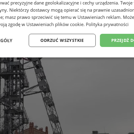
wać precyzyjne dane geolokalizacyjne i cechy urządzenia. Twoje
tryny. Niektórzy dostawcy mogą opierać się na prawnie uzasadnio
ie; masz prawo sprzeciwić się temu w
Ustawieniach reklam
. Może
woją zgodę w
Ustawieniach plików cookie
.
Polityka prywatności
EGÓŁY
ODRZUĆ WSZYSTKIE
PRZEJDŹ 
Wydajność
Targetowanie
Funkcjonalność
Ni
ezbędne
Wydajność
Targetowanie
Funkcjonalność
Niesklasyfikow
ie umożliwiają korzystanie z podstawowych funkcji strony internetowej, takich jak log
Bez niezbędnych plików cookie nie można prawidłowo korzystać ze strony internetowe
Provider
/
Okres
Opis
Domena
przechowywania