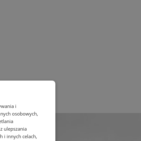
ywania i
danych osobowych,
etlania
az ulepszania
 i innych celach,