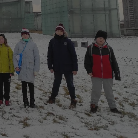
ator sesji.
ator sesji.
ator sesji.
usługę Cookie-
rencji dotyczących
est to konieczne,
działał poprawnie.
cje o zgodzie
h dotyczących
tryny. Rejestruje
ci i ustawień
ie w kolejnych
nie musi ponownie
 zwiększa wygodę i
ych.
Opis
 OpenX dla
one określone
okie Microsoft MSN,
enia skuteczności,
łowe działanie tej
plik cookie