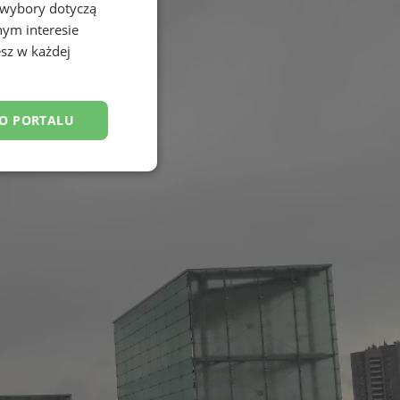
 wybory dotyczą
nym interesie
sz w każdej
DO PORTALU
esklasyfikowane
ane
owanie użytkownika i
j.