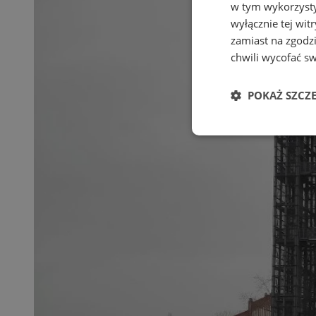
w tym wykorzysty
wyłącznie tej wi
zamiast na zgodz
chwili wycofać s
POKAŻ SZCZ
Niezbędne
Ni
Niezbędne pliki cook
zarządzanie kontem. 
Nazwa