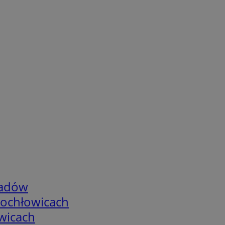
adów
tochłowicach
wicach