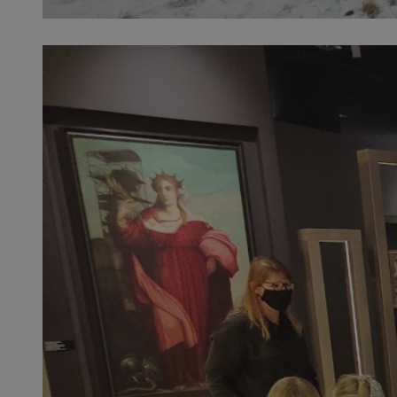
openstat_1gz8lx8d
_ga_DEDM2KCVWQ
_ga
VISITOR_INFO1_LIV
_clsk
ustat_6nfvwhmzau
_clsk
MUID
FCCDCF
__eoi