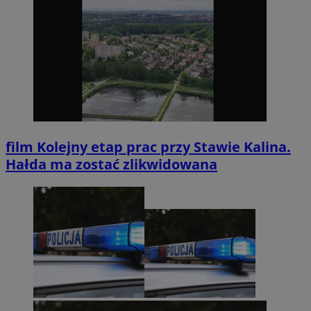
film
Kolejny etap prac przy Stawie Kalina.
Hałda ma zostać zlikwidowana