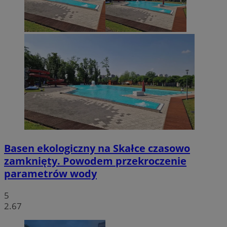
Basen ekologiczny na Skałce czasowo
zamknięty. Powodem przekroczenie
parametrów wody
5
2.67