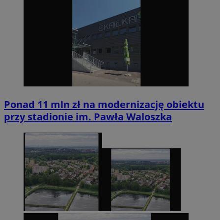
Ponad 11 mln zł na modernizację obiektu
przy stadionie im. Pawła Waloszka