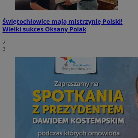
Świętochłowice mają mistrzynię Polski!
Wielki sukces Oksany Polak
2
3