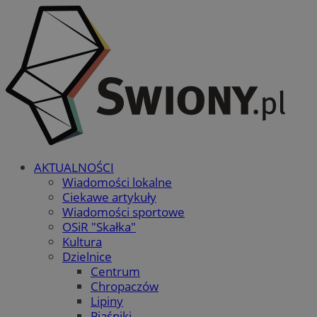
AKTUALNOŚCI
Wiadomości lokalne
Ciekawe artykuły
Wiadomości sportowe
OSiR "Skałka"
Kultura
Dzielnice
Centrum
Chropaczów
Lipiny
Piaśniki