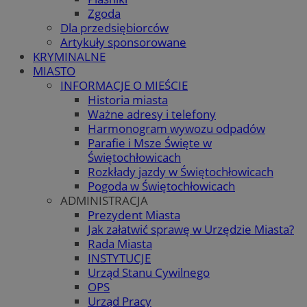
Zgoda
Dla przedsiębiorców
Artykuły sponsorowane
KRYMINALNE
MIASTO
INFORMACJE O MIEŚCIE
Historia miasta
Ważne adresy i telefony
Harmonogram wywozu odpadów
Parafie i Msze Święte w
Świętochłowicach
Rozkłady jazdy w Świętochłowicach
Pogoda w Świętochłowicach
ADMINISTRACJA
Prezydent Miasta
Jak załatwić sprawę w Urzędzie Miasta?
Rada Miasta
INSTYTUCJE
Urząd Stanu Cywilnego
OPS
Urząd Pracy