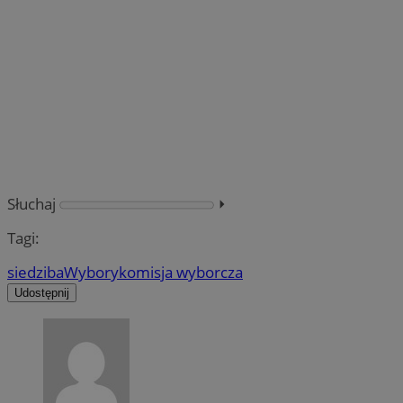
Słuchaj
⏵︎
Tagi:
siedziba
Wybory
komisja wyborcza
Udostępnij