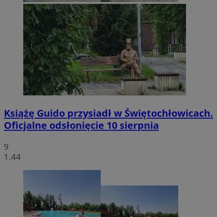
Książę Guido przysiadł w Świętochłowicach.
Oficjalne odsłonięcie 10 sierpnia
9
1.44