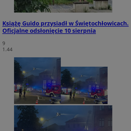
Książę Guido przysiadł w Świętochłowicach.
Oficjalne odsłonięcie 10 sierpnia
9
1.44