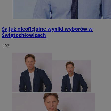
Są już nieoficjalne wyniki wyborów w
Świętochłowicach
193