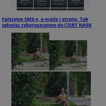
Fałszywe SMS-y, e-maile i strony. Tak
zgłosisz cyberoszustwo do CSIRT NASK