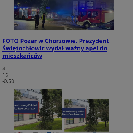
FOTO
Pożar w Chorzowie. Prezydent
Świętochłowic wydał ważny apel do
mieszkańców
4
16
-0.50