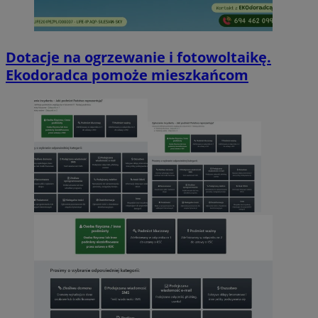
Dotacje na ogrzewanie i fotowoltaikę.
Ekodoradca pomoże mieszkańcom