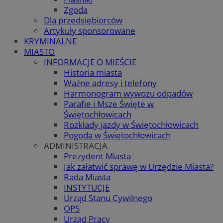
Zgoda
Dla przedsiębiorców
Artykuły sponsorowane
KRYMINALNE
MIASTO
INFORMACJE O MIEŚCIE
Historia miasta
Ważne adresy i telefony
Harmonogram wywozu odpadów
Parafie i Msze Święte w
Świętochłowicach
Rozkłady jazdy w Świętochłowicach
Pogoda w Świętochłowicach
ADMINISTRACJA
Prezydent Miasta
Jak załatwić sprawę w Urzędzie Miasta?
Rada Miasta
INSTYTUCJE
Urząd Stanu Cywilnego
OPS
Urząd Pracy