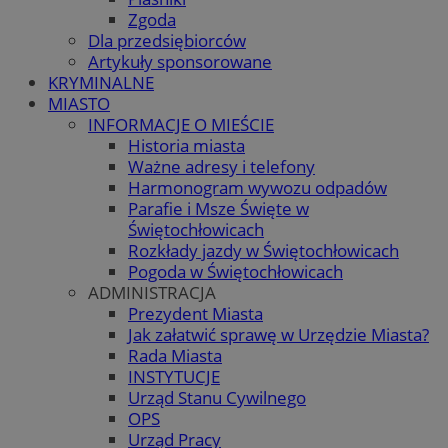
Zgoda
Dla przedsiębiorców
Artykuły sponsorowane
KRYMINALNE
MIASTO
INFORMACJE O MIEŚCIE
Historia miasta
Ważne adresy i telefony
Harmonogram wywozu odpadów
Parafie i Msze Święte w
Świętochłowicach
Rozkłady jazdy w Świętochłowicach
Pogoda w Świętochłowicach
ADMINISTRACJA
Prezydent Miasta
Jak załatwić sprawę w Urzędzie Miasta?
Rada Miasta
INSTYTUCJE
Urząd Stanu Cywilnego
OPS
Urząd Pracy