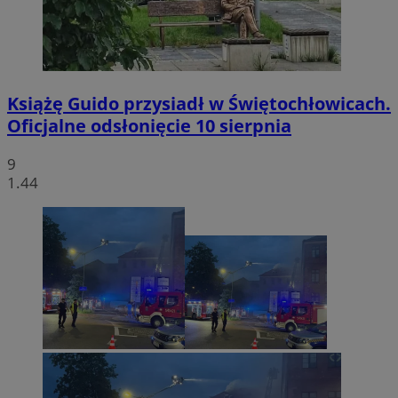
Książę Guido przysiadł w Świętochłowicach.
Oficjalne odsłonięcie 10 sierpnia
9
1.44