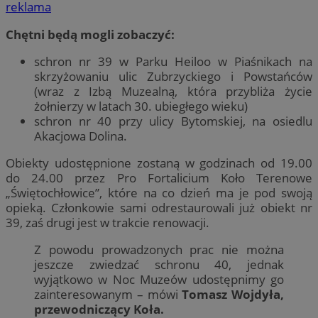
reklama
Chętni będą mogli zobaczyć:
schron nr 39 w Parku Heiloo w Piaśnikach na
skrzyżowaniu ulic Zubrzyckiego i Powstańców
(wraz z Izbą Muzealną, która przybliża życie
żołnierzy w latach 30. ubiegłego wieku)
schron nr 40 przy ulicy Bytomskiej, na osiedlu
Akacjowa Dolina.
Obiekty udostępnione zostaną w godzinach od 19.00
do 24.00 przez Pro Fortalicium Koło Terenowe
„Świętochłowice”, które na co dzień ma je pod swoją
opieką. Członkowie sami odrestaurowali już obiekt nr
39, zaś drugi jest w trakcie renowacji.
Z powodu prowadzonych prac nie można
jeszcze zwiedzać schronu 40, jednak
wyjątkowo w Noc Muzeów udostępnimy go
zainteresowanym – mówi
Tomasz Wojdyła,
przewodniczący Koła.