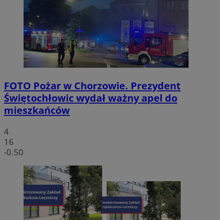
FOTO
Pożar w Chorzowie. Prezydent
Świętochłowic wydał ważny apel do
mieszkańców
4
16
-0.50