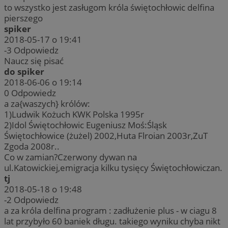
to wszystko jest zasługom króla świętochłowic delfina
pierszego
spiker
2018-05-17 o 19:41
-3
Odpowiedz
Naucz się pisać
do spiker
2018-06-06 o 19:14
0
Odpowiedz
a za{waszych} królów:
1)Ludwik Kożuch KWK Polska 1995r
2)Idol Świętochłowic Eugeniusz Moś:Śląsk
Świętochłowice (żużel) 2002,Huta Flroian 2003r,ZuT
Zgoda 2008r..
Co w zamian?Czerwony dywan na
ul.Katowickiej,emigracja kilku tysięcy Świętochłowiczan.
tj
2018-05-18 o 19:48
-2
Odpowiedz
a za króla delfina program : zadłużenie plus - w ciagu 8
lat przybyło 60 baniek długu. takiego wyniku chyba nikt