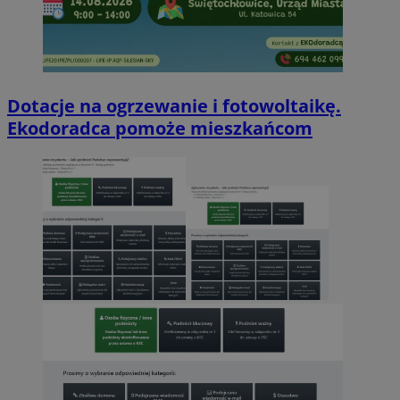
Dotacje na ogrzewanie i fotowoltaikę.
Ekodoradca pomoże mieszkańcom