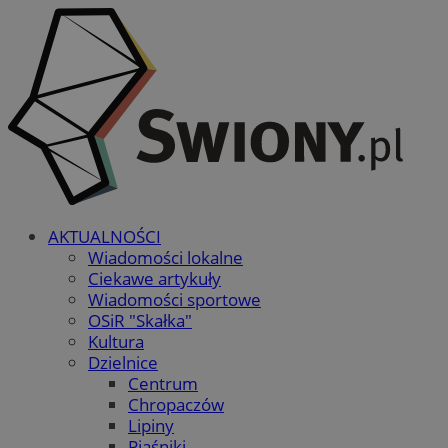
AKTUALNOŚCI
Wiadomości lokalne
Ciekawe artykuły
Wiadomości sportowe
OSiR "Skałka"
Kultura
Dzielnice
Centrum
Chropaczów
Lipiny
Piaśniki