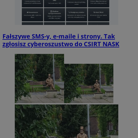
Fałszywe SMS-y, e-maile i strony. Tak
zgłosisz cyberoszustwo do CSIRT NASK