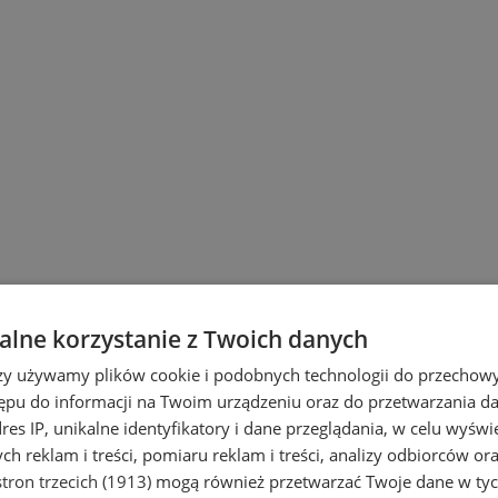
lne korzystanie z Twoich danych
rzy używamy plików cookie i podobnych technologii do przechow
ępu do informacji na Twoim urządzeniu oraz do przetwarzania 
dres IP, unikalne identyfikatory i dane przeglądania, w celu wyświ
h reklam i treści, pomiaru reklam i treści, analizy odbiorców or
jne
0
tron trzecich (1913)
mogą również przetwarzać Twoje dane w tych