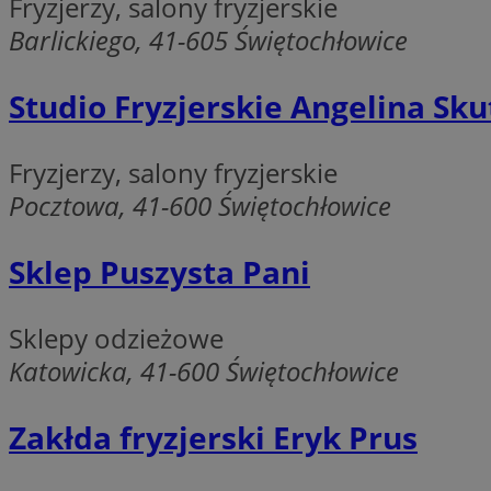
Fryzjerzy, salony fryzjerskie
openstat_1gz8lx8d
Barlickiego, 41-605 Świętochłowice
_ga_DEDM2KCVWQ
Studio Fryzjerskie Angelina Sku
_ga
VISITOR_INFO1_LIV
Fryzjerzy, salony fryzjerskie
Pocztowa, 41-600 Świętochłowice
_clsk
ustat_6nfvwhmzau
Sklep Puszysta Pani
_clsk
Sklepy odzieżowe
Katowicka, 41-600 Świętochłowice
MUID
FCCDCF
Zakłda fryzjerski Eryk Prus
__eoi