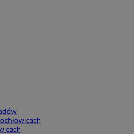
adów
tochłowicach
wicach