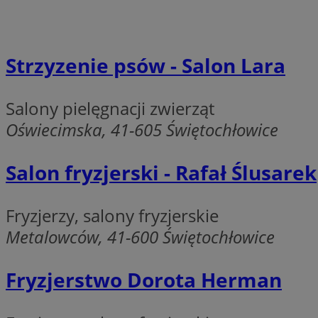
QeSessID
MvSessID
SessID
Strzyzenie psów - Salon Lara
CookieScriptConse
Salony pielęgnacji zwierząt
Oświecimska, 41-605 Świętochłowice
VISITOR_PRIVACY_
Salon fryzjerski - Rafał Ślusarek
Fryzjerzy, salony fryzjerskie
Metalowców, 41-600 Świętochłowice
Nazwa
Nazwa
__Secure-YNID
Nazwa
Fryzjerstwo Dorota Herman
OAID
SRM_B