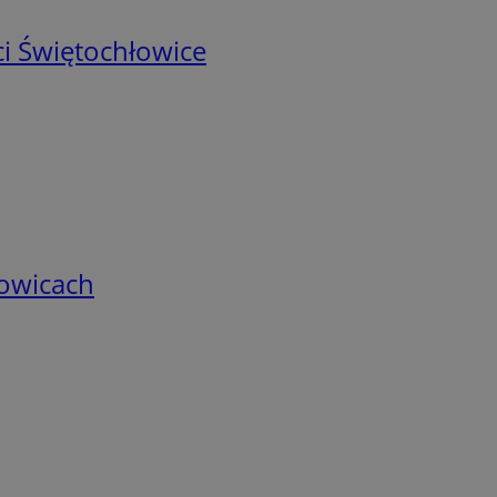
i Świętochłowice
łowicach