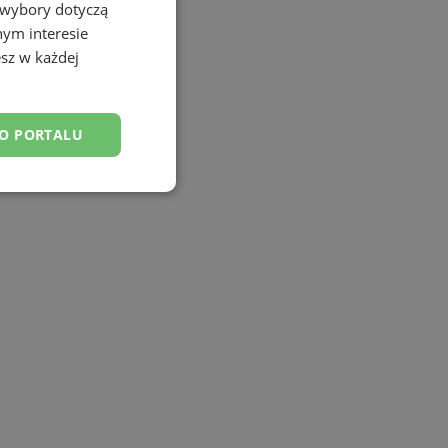
 wybory dotyczą
nym interesie
sz w każdej
DO PORTALU
esklasyfikowane
ane
owanie użytkownika i
j.