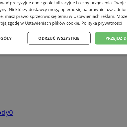
wać precyzyjne dane geolokalizacyjne i cechy urządzenia. Twoje
tryny. Niektórzy dostawcy mogą opierać się na prawnie uzasadnio
ie; masz prawo sprzeciwić się temu w
Ustawieniach reklam
. Może
woją zgodę w
Ustawieniach plików cookie
.
Polityka prywatności
EGÓŁY
ODRZUĆ WSZYSTKIE
PRZEJDŹ 
Wydajność
Targetowanie
Funkcjonalność
Ni
ezbędne
Wydajność
Targetowanie
Funkcjonalność
Niesklasyfikow
ie umożliwiają korzystanie z podstawowych funkcji strony internetowej, takich jak log
mody
0
Bez niezbędnych plików cookie nie można prawidłowo korzystać ze strony internetowe
Provider
/
Okres
Opis
Domena
przechowywania