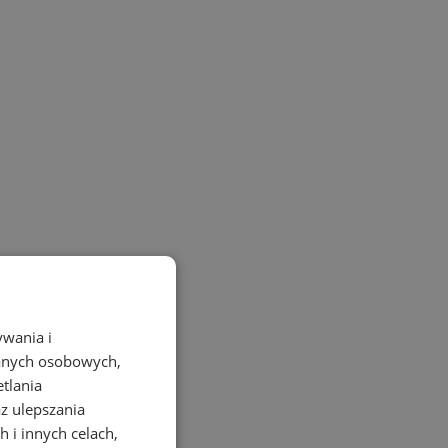
ywania i
danych osobowych,
etlania
az ulepszania
 i innych celach,