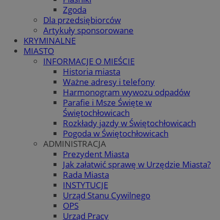
Zgoda
Dla przedsiębiorców
Artykuły sponsorowane
KRYMINALNE
MIASTO
INFORMACJE O MIEŚCIE
Historia miasta
Ważne adresy i telefony
Harmonogram wywozu odpadów
Parafie i Msze Święte w
Świętochłowicach
Rozkłady jazdy w Świętochłowicach
Pogoda w Świętochłowicach
ADMINISTRACJA
Prezydent Miasta
Jak załatwić sprawę w Urzędzie Miasta?
Rada Miasta
INSTYTUCJE
Urząd Stanu Cywilnego
OPS
Urząd Pracy