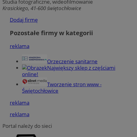
Studia fotograficzne, wideofilmowanie
SessID
swiony.pl
1 rok
Krasickiego, 41-600 świętochłowice
Dodaj firmę
CookieScriptConsent
4 tygodnie 2 dni
CookieScript
Pozostałe firmy w kategorii
swiony.pl
reklama
Orzeczenie sanitarne
Największy sklep z częściami
online!
Tworzenie stron www -
Świętochłowice
reklama
Polityce
VISITOR_PRIVACY_METADATA
5 miesięcy 4
YouTube
prywatności Google
tygodnie
.youtube.com
reklama
Portal należy do sieci