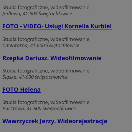
Studia fotograficzne, wideofilmowanie
Jodłowa, 41-608 Świętochłowice
FOTO - VIDEO- Usługi Kornelia Kurbiel
Niezbędne
Wydajność
Targetowanie
Studia fotograficzne, wideofilmowanie
Cmentarna, 41-600 Świętochłowice
Funkcjonalność
Niesklasyfikowane
Niezbędne pliki cookie umożliwiają korzystanie z
Rzepka Dariusz. Wideofilmowanie
podstawowych funkcji strony internetowej, takich jak
logowanie użytkownika i zarządzanie kontem. Bez
Studia fotograficzne, wideofilmowanie
niezbędnych plików cookie nie można prawidłowo
korzystać ze strony internetowej.
Śląska, 41-600 świętochłowice
Provider
/
Okres
Nazwa
FOTO Helena
Domena
przechowywania
QeSessID
swiony.pl
1 rok
Studia fotograficzne, wideofilmowanie
Pocztowa, 41-600 Świętochłowice
MvSessID
swiony.pl
1 rok
Wawrzyczek Jerzy. Wideorejestracja