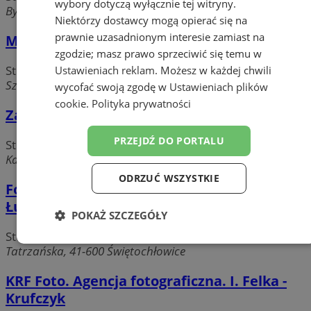
wybory dotyczą wyłącznie tej witryny.
Bytomska, 41-600 Świętochłowice
Niektórzy dostawcy mogą opierać się na
prawnie uzasadnionym interesie zamiast na
Miłek Andrzej. Wideorejestracja
zgodzie; masz prawo sprzeciwić się temu w
Studia fotograficzne, wideofilmowanie
Ustawieniach reklam
. Możesz w każdej chwili
Szczytowa, 41-600 świętochłowice
wycofać swoją zgodę w
Ustawieniach plików
cookie
.
Polityka prywatności
Zakład fotograficzny Foto Studio 6
PRZEJDŹ DO PORTALU
Studia fotograficzne, wideofilmowanie
Katowicka 6, 41-600 Świętochłowice
ODRZUĆ WSZYSTKIE
Fotografia ślubna i dziecięca Sandra
Łutczyn
POKAŻ SZCZEGÓŁY
Studia fotograficzne, wideofilmowanie
Niezbędne
Wydajność
Targetowanie
Tatrzańska, 41-600 Świętochłowice
KRF Foto. Agencja fotograficzna. I. Felka -
Krufczyk
Funkcjonalność
Niesklasyfikowane