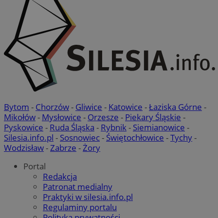
Bytom
-
Chorzów
-
Gliwice
-
Katowice
-
Łaziska Górne
-
Mikołów
-
Mysłowice
-
Orzesze
-
Piekary Śląskie
-
Pyskowice
-
Ruda Śląska
-
Rybnik
-
Siemianowice
-
Silesia.info.pl
-
Sosnowiec
-
Świętochłowice
-
Tychy
-
Wodzisław
-
Zabrze
-
Żory
Portal
Redakcja
Patronat medialny
Praktyki w silesia.info.pl
Regulaminy portalu
Provider
/
Okres
Polityka prywatności
Nazwa
Opis