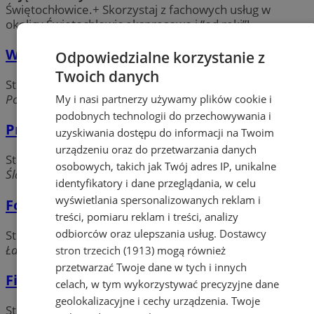
Świętochłowice.+ Skorzystaj z fachowych usług w
okolicy Świętochłowic ekspresowo i “od ręki”!
Wideorejestracja-Edward Grzywna
Odpowiedzialne korzystanie z
Twoich danych
Studia fotograficzne, wideofilmowanie
Powstańców Śląskich, 41-605 Świętochłowice
My i nasi partnerzy używamy plików cookie i
podobnych technologii do przechowywania i
Pracownia Fotografii Adrian Tabor
uzyskiwania dostępu do informacji na Twoim
urządzeniu oraz do przetwarzania danych
Studia fotograficzne, wideofilmowanie
osobowych, takich jak Twój adres IP, unikalne
Śląska, 41-600 Świętochłowice
identyfikatory i dane przeglądania, w celu
wyświetlania spersonalizowanych reklam i
Foto. Zakład fotograficzny
treści, pomiaru reklam i treści, analizy
odbiorców oraz ulepszania usług.
Dostawcy
Studia fotograficzne, wideofilmowanie
Łagiewnicka, 41-608 Świętochłowice
stron trzecich (1913)
mogą również
przetwarzać Twoje dane w tych i innych
Firma handlowa. Foto Varia
celach, w tym wykorzystywać precyzyjne dane
geolokalizacyjne i cechy urządzenia. Twoje
Studia fotograficzne, wideofilmowanie