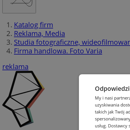
Katalog firm
Reklama, Media
Studia fotograficzne, wideofilmowa
Firma handlowa. Foto Varia
reklama
Odpowiedzia
My i nasi partne
uzyskiwania dost
takich jak Twój a
spersonalizowanyc
usług.
Dostawcy s