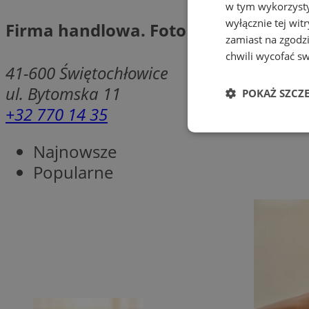
w tym wykorzysty
wyłącznie tej wi
Firma handlowa. Foto Varia
zamiast na zgodz
chwili wycofać s
41-600
Świętochłowice
ul. Bytomska 11
POKAŻ SZCZ
+32 770 14 35
Niezbędne
Najnowsze
Popularne
Ni
Niezbędne pliki cook
zarządzanie kontem. 
Nazwa