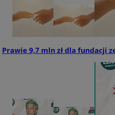
QeSessID
MvSessID
SessID
CookieScriptConse
VISITOR_PRIVACY_
Prawie 9,7 mln zł dla fundacji
Nazwa
Nazwa
__Secure-YNID
Nazwa
OAID
SRM_B