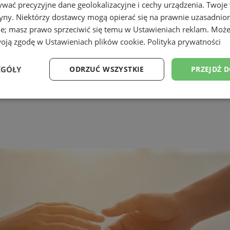
wać precyzyjne dane geolokalizacyjne i cechy urządzenia. Twoje
tryny. Niektórzy dostawcy mogą opierać się na prawnie uzasadnio
ie; masz prawo sprzeciwić się temu w
Ustawieniach reklam
. Może
woją zgodę w
Ustawieniach plików cookie
.
Polityka prywatności
EGÓŁY
ODRZUĆ WSZYSTKIE
PRZEJDŹ 
Wydajność
Targetowanie
Funkcjonalność
Ni
ezbędne
Wydajność
Targetowanie
Funkcjonalność
Niesklasyfikow
ie umożliwiają korzystanie z podstawowych funkcji strony internetowej, takich jak log
Bez niezbędnych plików cookie nie można prawidłowo korzystać ze strony internetowe
Provider
/
Okres
Opis
Domena
przechowywania