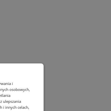
ywania i
danych osobowych,
etlania
az ulepszania
 i innych celach,