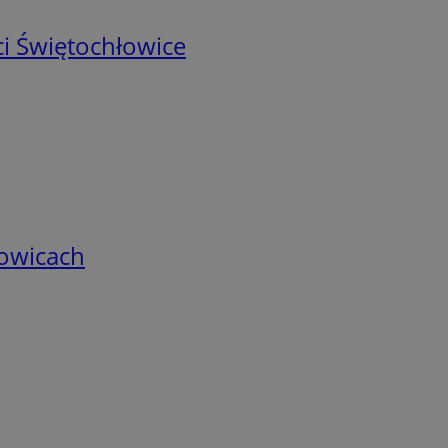
i Świętochłowice
łowicach