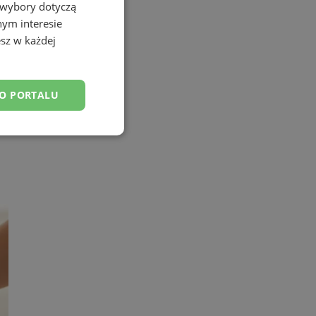
 wybory dotyczą
nym interesie
sz w każdej
DO PORTALU
esklasyfikowane
ane
owanie użytkownika i
j.