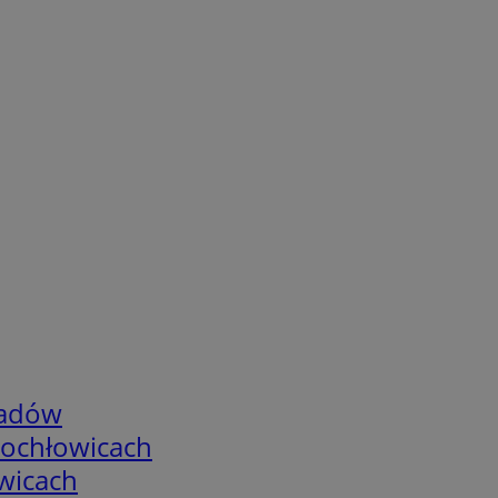
adów
tochłowicach
wicach