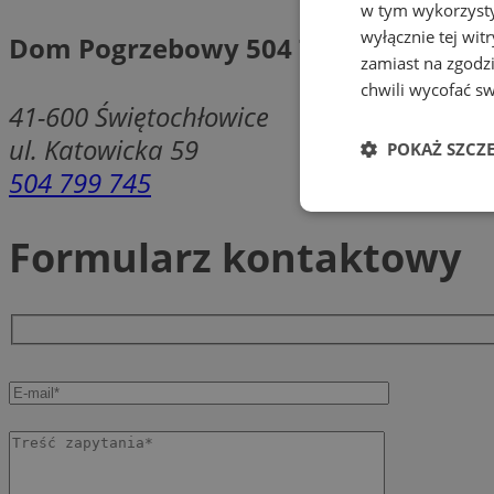
w tym wykorzysty
wyłącznie tej wi
Dom Pogrzebowy 504 799 745 (obok 
zamiast na zgodz
chwili wycofać s
41-600
Świętochłowice
ul. Katowicka 59
POKAŻ SZCZ
504 799 745
Niezbędne
Formularz kontaktowy
Ni
Niezbędne pliki cook
zarządzanie kontem. 
Nazwa