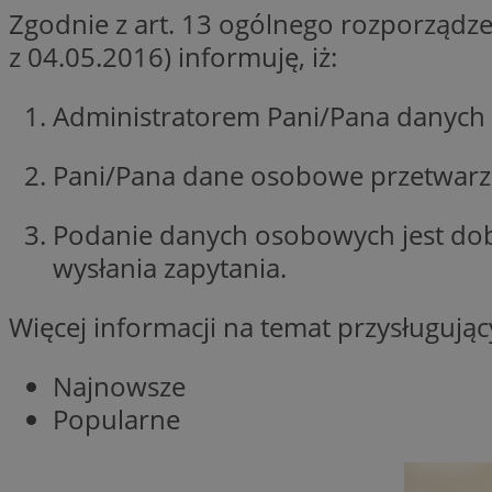
Zgodnie z art. 13 ogólnego rozporządze
openstat_1gz8lx8d
z 04.05.2016) informuję, iż:
_ga_DEDM2KCVWQ
_ga
Administratorem Pani/Pana danych 
VISITOR_INFO1_LIV
Pani/Pana dane osobowe przetwarzan
Podanie danych osobowych jest do
_clsk
ustat_6nfvwhmzau
wysłania zapytania.
_clsk
Więcej informacji na temat przysługuj
MUID
Najnowsze
FCCDCF
Popularne
__eoi