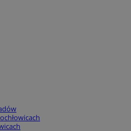
adów
tochłowicach
wicach