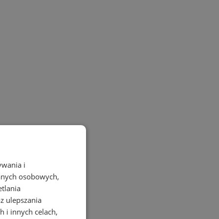
ywania i
danych osobowych,
etlania
az ulepszania
 i innych celach,