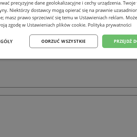
wać precyzyjne dane geolokalizacyjne i cechy urządzenia. Twoje
tryny. Niektórzy dostawcy mogą opierać się na prawnie uzasadnio
Biedronki-ogrodnik)
ie; masz prawo sprzeciwić się temu w
Ustawieniach reklam
. Może
woją zgodę w
Ustawieniach plików cookie
.
Polityka prywatności
EGÓŁY
ODRZUĆ WSZYSTKIE
PRZEJDŹ 
Wydajność
Targetowanie
Funkcjonalność
Ni
ezbędne
Wydajność
Targetowanie
Funkcjonalność
Niesklasyfikow
ie umożliwiają korzystanie z podstawowych funkcji strony internetowej, takich jak log
Bez niezbędnych plików cookie nie można prawidłowo korzystać ze strony internetowe
Provider
/
Okres
Opis
Domena
przechowywania