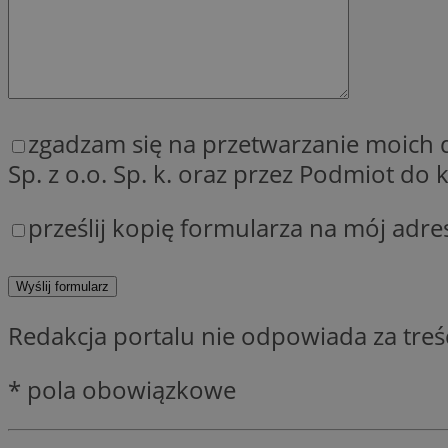
QeSessID
MvSessID
SessID
CookieScriptConse
zgadzam się na przetwarzanie moich
Sp. z o.o. Sp. k. oraz przez Podmiot d
VISITOR_PRIVACY_
prześlij kopię formularza na mój adre
Redakcja portalu nie odpowiada za tre
Nazwa
Nazwa
__Secure-YNID
Nazwa
* pola obowiązkowe
OAID
SRM_B