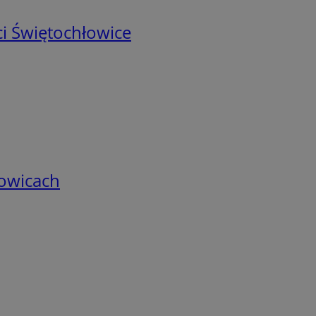
i Świętochłowice
łowicach