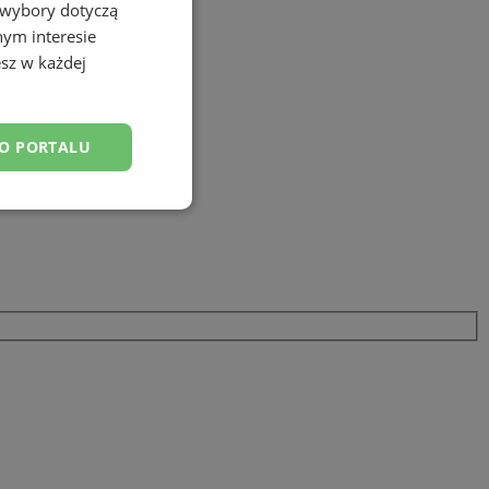
 wybory dotyczą
nym interesie
sz w każdej
DO PORTALU
esklasyfikowane
ane
owanie użytkownika i
j.