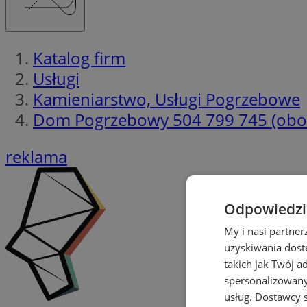
Katalog firm
Usługi
Kamieniarstwo, Usługi Pogrzebowe
Dom Pogrzebowy 504 799 745 (obok
reklama
Odpowiedzia
My i nasi partne
uzyskiwania dost
takich jak Twój a
spersonalizowanyc
usług.
Dostawcy s