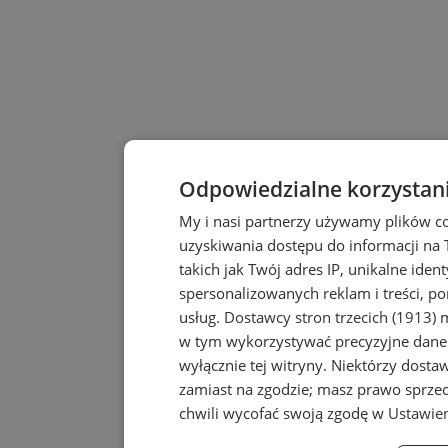
Odpowiedzialne korzystan
My i nasi partnerzy używamy plików c
uzyskiwania dostępu do informacji na
takich jak Twój adres IP, unikalne iden
spersonalizowanych reklam i treści, po
usług.
Dostawcy stron trzecich (1913)
m
w tym wykorzystywać precyzyjne dane 
wyłącznie tej witryny. Niektórzy dost
zamiast na zgodzie; masz prawo sprze
chwili wycofać swoją zgodę w
Ustawien