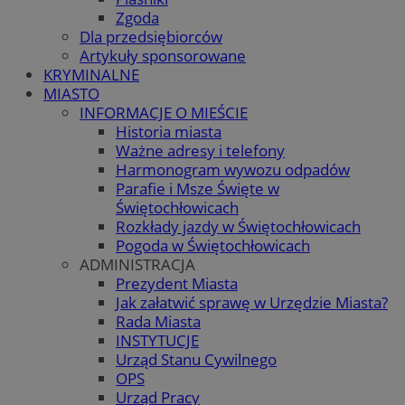
Zgoda
Dla przedsiębiorców
Artykuły sponsorowane
KRYMINALNE
MIASTO
INFORMACJE O MIEŚCIE
Historia miasta
Ważne adresy i telefony
Harmonogram wywozu odpadów
Parafie i Msze Święte w
Świętochłowicach
Rozkłady jazdy w Świętochłowicach
Pogoda w Świętochłowicach
ADMINISTRACJA
Prezydent Miasta
Jak załatwić sprawę w Urzędzie Miasta?
Rada Miasta
INSTYTUCJE
Urząd Stanu Cywilnego
OPS
Urząd Pracy