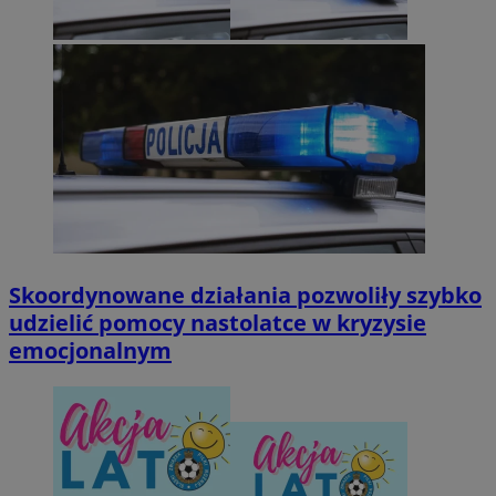
Skoordynowane działania pozwoliły szybko
udzielić pomocy nastolatce w kryzysie
emocjonalnym