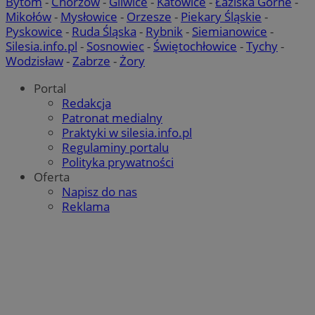
Bytom
-
Chorzów
-
Gliwice
-
Katowice
-
Łaziska Górne
-
Mikołów
-
Mysłowice
-
Orzesze
-
Piekary Śląskie
-
Pyskowice
-
Ruda Śląska
-
Rybnik
-
Siemianowice
-
Silesia.info.pl
-
Sosnowiec
-
Świętochłowice
-
Tychy
-
Wodzisław
-
Zabrze
-
Żory
Portal
Redakcja
Patronat medialny
Praktyki w silesia.info.pl
Regulaminy portalu
Polityka prywatności
Oferta
Napisz do nas
Reklama