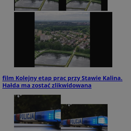
film
Kolejny etap prac przy Stawie Kalina.
Hałda ma zostać zlikwidowana