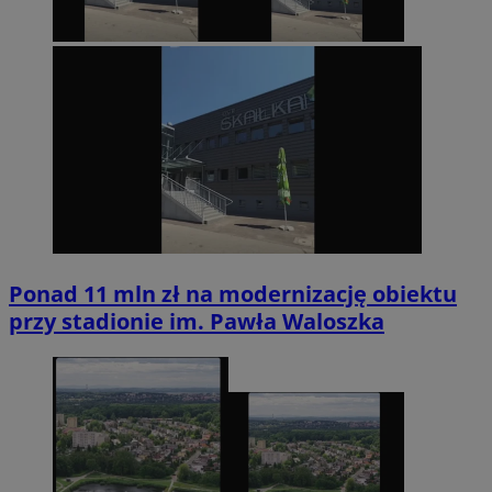
Ponad 11 mln zł na modernizację obiektu
przy stadionie im. Pawła Waloszka