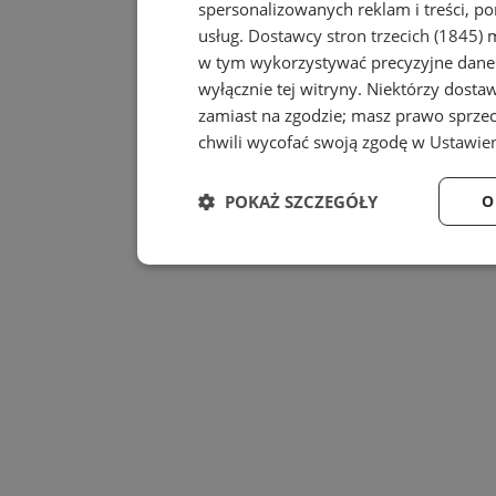
spersonalizowanych reklam i treści, po
usług.
Dostawcy stron trzecich (1845)
m
w tym wykorzystywać precyzyjne dane 
wyłącznie tej witryny. Niektórzy dost
zamiast na zgodzie; masz prawo sprze
chwili wycofać swoją zgodę w
Ustawien
POKAŻ SZCZEGÓŁY
O
Niezbędne
Wydaj
Niezbędne
Wy
Niezbędne pliki cookie umożliwiają korzystanie z
zarządzanie kontem. Bez niezbędnych plików cook