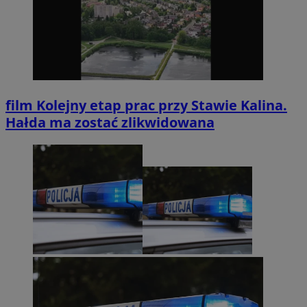
film
Kolejny etap prac przy Stawie Kalina.
Hałda ma zostać zlikwidowana