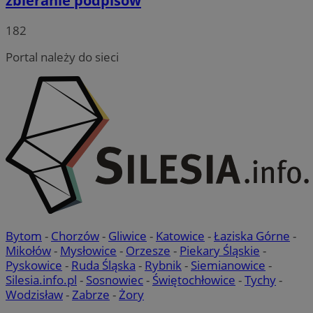
zbieranie podpisów
182
Portal należy do sieci
Bytom
-
Chorzów
-
Gliwice
-
Katowice
-
Łaziska Górne
-
Mikołów
-
Mysłowice
-
Orzesze
-
Piekary Śląskie
-
Pyskowice
-
Ruda Śląska
-
Rybnik
-
Siemianowice
-
Silesia.info.pl
-
Sosnowiec
-
Świętochłowice
-
Tychy
-
Wodzisław
-
Zabrze
-
Żory