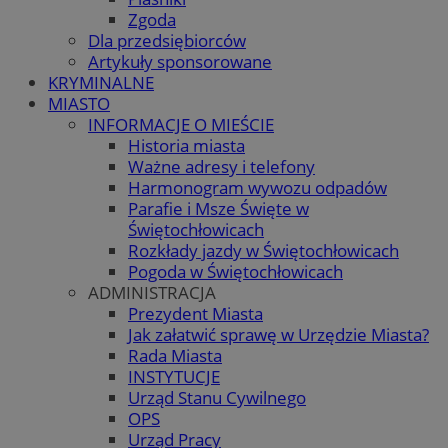
Zgoda
Dla przedsiębiorców
Artykuły sponsorowane
KRYMINALNE
MIASTO
INFORMACJE O MIEŚCIE
Historia miasta
Ważne adresy i telefony
Harmonogram wywozu odpadów
Parafie i Msze Święte w
Świętochłowicach
Rozkłady jazdy w Świętochłowicach
Pogoda w Świętochłowicach
ADMINISTRACJA
Prezydent Miasta
Jak załatwić sprawę w Urzędzie Miasta?
Rada Miasta
INSTYTUCJE
Urząd Stanu Cywilnego
OPS
Urząd Pracy