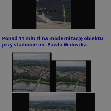
Ponad 11 mln zł na modernizację obiektu
przy stadionie im. Pawła Waloszka