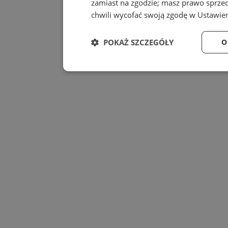
zamiast na zgodzie; masz prawo sprze
chwili wycofać swoją zgodę w
Ustawien
POKAŻ SZCZEGÓŁY
O
Niezbędne
Wydajność
Niezbędne
Wydajność
Niezbędne pliki cookie umożliwiają korzystanie z
zarządzanie kontem. Bez niezbędnych plików cook
Provider
/
Nazwa
Domena
QeSessID
swiony.pl
MvSessID
swiony.pl