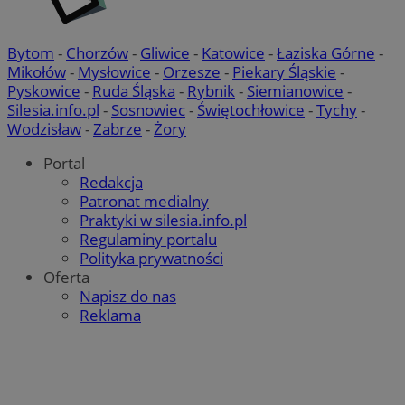
Bytom
-
Chorzów
-
Gliwice
-
Katowice
-
Łaziska Górne
-
Mikołów
-
Mysłowice
-
Orzesze
-
Piekary Śląskie
-
Pyskowice
-
Ruda Śląska
-
Rybnik
-
Siemianowice
-
Silesia.info.pl
-
Sosnowiec
-
Świętochłowice
-
Tychy
-
Wodzisław
-
Zabrze
-
Żory
Portal
Redakcja
Patronat medialny
Praktyki w silesia.info.pl
Regulaminy portalu
Polityka prywatności
Oferta
Napisz do nas
Reklama