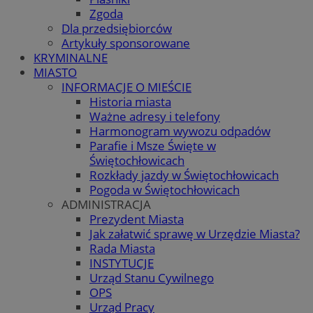
Zgoda
Dla przedsiębiorców
Artykuły sponsorowane
KRYMINALNE
MIASTO
INFORMACJE O MIEŚCIE
Historia miasta
Ważne adresy i telefony
Harmonogram wywozu odpadów
Parafie i Msze Święte w
Świętochłowicach
Rozkłady jazdy w Świętochłowicach
Pogoda w Świętochłowicach
ADMINISTRACJA
Prezydent Miasta
Jak załatwić sprawę w Urzędzie Miasta?
Rada Miasta
INSTYTUCJE
Urząd Stanu Cywilnego
OPS
Urząd Pracy