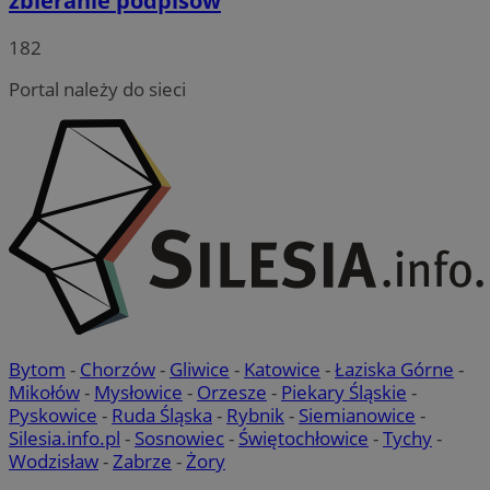
zbieranie podpisów
182
Portal należy do sieci
Bytom
-
Chorzów
-
Gliwice
-
Katowice
-
Łaziska Górne
-
Mikołów
-
Mysłowice
-
Orzesze
-
Piekary Śląskie
-
Pyskowice
-
Ruda Śląska
-
Rybnik
-
Siemianowice
-
Silesia.info.pl
-
Sosnowiec
-
Świętochłowice
-
Tychy
-
Wodzisław
-
Zabrze
-
Żory