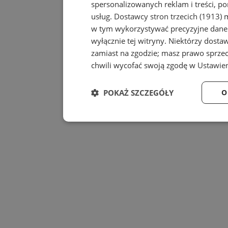
spersonalizowanych reklam i treści, po
usług.
Dostawcy stron trzecich (1913)
m
w tym wykorzystywać precyzyjne dane 
wyłącznie tej witryny. Niektórzy dost
zamiast na zgodzie; masz prawo sprze
chwili wycofać swoją zgodę w
Ustawien
POKAŻ SZCZEGÓŁY
O
Niezbędne
Wydajność
Niezbędne
Wydajność
Niezbędne pliki cookie umożliwiają korzystanie z
zarządzanie kontem. Bez niezbędnych plików cook