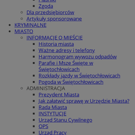
Zgoda
Dla przedsiębiorców
Artykuły sponsorowane
KRYMINALNE
MIASTO
INFORMACJE O MIEŚCIE
Historia miasta
Ważne adresy i telefony
Harmonogram wywozu odpadów
Parafie i Msze Święte w
Świętochłowicach
Rozkłady jazdy w Świętochłowicach
Pogoda w Świętochłowicach
ADMINISTRACJA
Prezydent Miasta
Jak załatwić sprawę w Urzędzie Miasta?
Rada Miasta
INSTYTUCJE
Urząd Stanu Cywilnego
OPS
Urząd Pracy