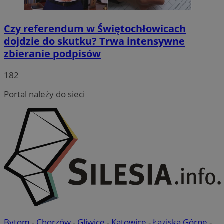
Czy referendum w Świętochłowicach
dojdzie do skutku? Trwa intensywne
zbieranie podpisów
182
Portal należy do sieci
Bytom
-
Chorzów
-
Gliwice
-
Katowice
-
Łaziska Górne
-