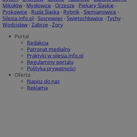
Mikołów
-
Mysłowice
-
Orzesze
-
Piekary Śląskie
-
Pyskowice
-
Ruda Śląska
-
Rybnik
-
Siemianowice
-
Silesia.info.pl
-
Sosnowiec
-
Świętochłowice
-
Tychy
-
Wodzisław
-
Zabrze
-
Żory
Portal
Redakcja
Patronat medialny
Praktyki w silesia.info.pl
Regulaminy portalu
Polityka prywatności
Oferta
Napisz do nas
Reklama