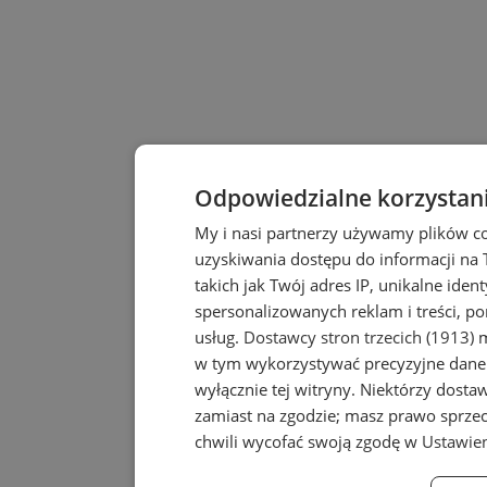
Odpowiedzialne korzystan
My i nasi partnerzy używamy plików c
uzyskiwania dostępu do informacji na
takich jak Twój adres IP, unikalne iden
spersonalizowanych reklam i treści, po
usług.
Dostawcy stron trzecich (1913)
m
w tym wykorzystywać precyzyjne dane 
wyłącznie tej witryny. Niektórzy dost
zamiast na zgodzie; masz prawo sprze
chwili wycofać swoją zgodę w
Ustawien