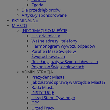
Zgoda
Dla przedsiębiorców
Artykuły sponsorowane
KRYMINALNE
MIASTO
INFORMACJE O MIEŚCIE
Historia miasta
Ważne adresy i telefony
Harmonogram wywozu odpadów
Parafie i Msze Święte w
Świętochłowicach
Rozkłady jazdy w Świętochłowicach
Pogoda w Świętochłowicach
ADMINISTRACJA
Prezydent Miasta
Jak załatwić sprawę w Urzędzie Miasta?
Rada Miasta
INSTYTUCJE
Urząd Stanu Cywilnego
OPS
Urząd Pracy