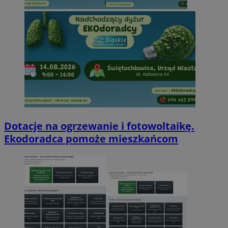
Dotacje na ogrzewanie i fotowoltaikę.
Ekodoradca pomoże mieszkańcom