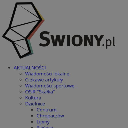
AKTUALNOŚCI
Wiadomości lokalne
Ciekawe artykuły
Wiadomości sportowe
OSiR "Skałka"
Kultura
Dzielnice
Centrum
Chropaczów
Lipiny
Piaśniki