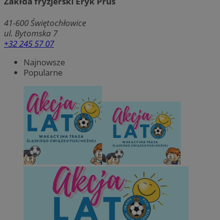
Zakłda fryzjerski Eryk Prus
41-600
Świętochłowice
ul. Bytomska 7
+32 245 57 07
Najnowsze
Popularne