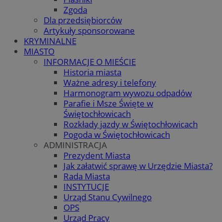
Zgoda
Dla przedsiębiorców
Artykuły sponsorowane
KRYMINALNE
MIASTO
INFORMACJE O MIEŚCIE
Historia miasta
Ważne adresy i telefony
Harmonogram wywozu odpadów
Parafie i Msze Święte w
Świętochłowicach
Rozkłady jazdy w Świętochłowicach
Pogoda w Świętochłowicach
ADMINISTRACJA
Prezydent Miasta
Jak załatwić sprawę w Urzędzie Miasta?
Rada Miasta
INSTYTUCJE
Urząd Stanu Cywilnego
OPS
Urząd Pracy