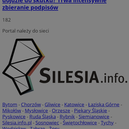
dojdzie do skutku? Trwa intensywne
zbieranie podpisów
182
Portal należy do sieci
Bytom
-
Chorzów
-
Gliwice
-
Katowice
-
Łaziska Górne
-
Mikołów
-
Mysłowice
-
Orzesze
-
Piekary Śląskie
-
Pyskowice
-
Ruda Śląska
-
Rybnik
-
Siemianowice
-
Silesia.info.pl
-
Sosnowiec
-
Świętochłowice
-
Tychy
-
Wodzisław
-
Zabrze
-
Żory