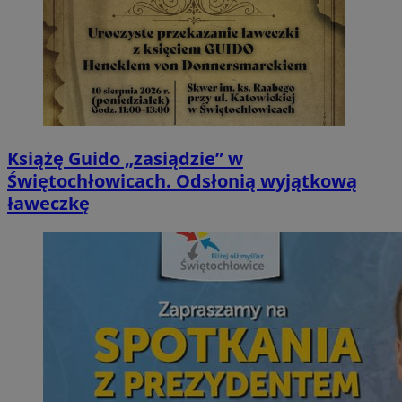
Książę Guido „zasiądzie” w
Świętochłowicach. Odsłonią wyjątkową
ławeczkę