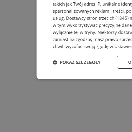
takich jak Twój adres IP, unikalne iden
spersonalizowanych reklam i treści, po
usług.
Dostawcy stron trzecich (1845)
m
w tym wykorzystywać precyzyjne dane 
wyłącznie tej witryny. Niektórzy dost
zamiast na zgodzie; masz prawo sprze
chwili wycofać swoją zgodę w
Ustawien
POKAŻ SZCZEGÓŁY
O
Niezbędne
Wydaj
Niezbędne
Wy