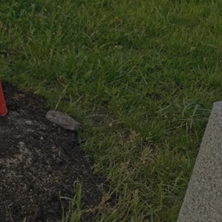
ator sesji.
ator sesji.
ator sesji.
usługę Cookie-
rencji dotyczących
est to konieczne,
działał poprawnie.
cje o zgodzie
h dotyczących
tryny. Rejestruje
ci i ustawień
ie w kolejnych
nie musi ponownie
 zwiększa wygodę i
ych.
Opis
 OpenX dla
one określone
okie Microsoft MSN,
enia skuteczności,
łowe działanie tej
plik cookie