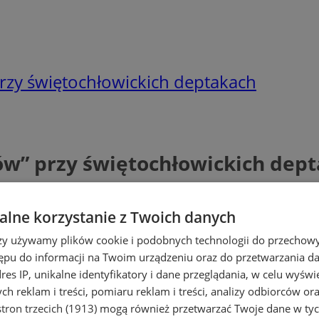
przy świętochłowickich deptakach
ów” przy świętochłowickich dep
lne korzystanie z Twoich danych
rzy używamy plików cookie i podobnych technologii do przechow
ępu do informacji na Twoim urządzeniu oraz do przetwarzania 
dres IP, unikalne identyfikatory i dane przeglądania, w celu wyświ
h reklam i treści, pomiaru reklam i treści, analizy odbiorców or
tron trzecich (1913)
mogą również przetwarzać Twoje dane w tych