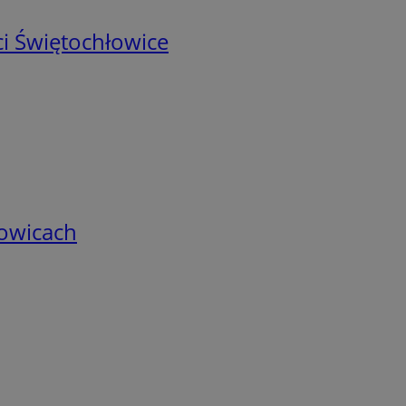
i Świętochłowice
łowicach