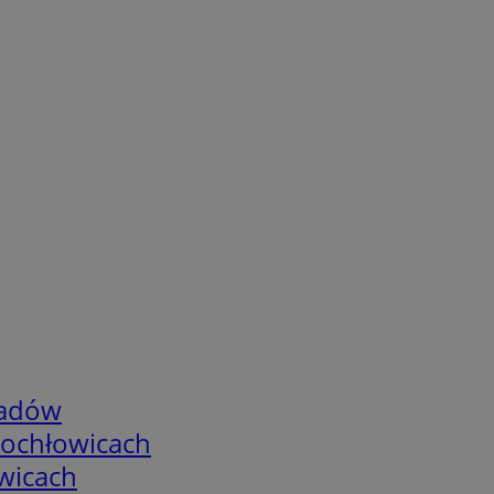
adów
tochłowicach
wicach