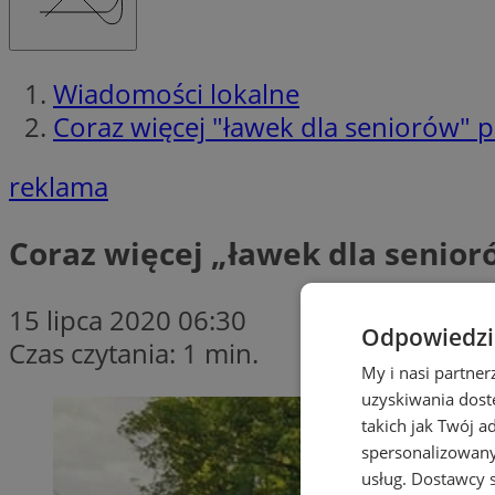
Wiadomości lokalne
Coraz więcej "ławek dla seniorów" 
reklama
Coraz więcej „ławek dla senior
15 lipca 2020 06:30
Odpowiedzia
Czas czytania: 1 min.
My i nasi partne
uzyskiwania dost
takich jak Twój a
spersonalizowanyc
usług.
Dostawcy s