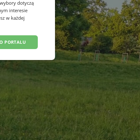
 wybory dotyczą
nym interesie
sz w każdej
DO PORTALU
esklasyfikowane
ane
owanie użytkownika i
j.