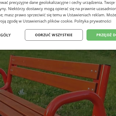
wać precyzyjne dane geolokalizacyjne i cechy urządzenia. Twoje
tryny. Niektórzy dostawcy mogą opierać się na prawnie uzasadnio
ie; masz prawo sprzeciwić się temu w
Ustawieniach reklam
. Może
woją zgodę w
Ustawieniach plików cookie
.
Polityka prywatności
EGÓŁY
ODRZUĆ WSZYSTKIE
PRZEJDŹ 
Wydajność
Targetowanie
Funkcjonalność
Ni
ezbędne
Wydajność
Targetowanie
Funkcjonalność
Niesklasyfikow
ie umożliwiają korzystanie z podstawowych funkcji strony internetowej, takich jak log
Bez niezbędnych plików cookie nie można prawidłowo korzystać ze strony internetowe
Provider
/
Okres
Opis
Domena
przechowywania