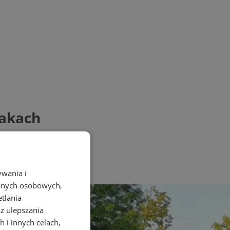
takach
ywania i
danych osobowych,
etlania
az ulepszania
 i innych celach,