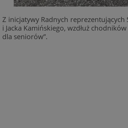
openstat_1gz8lx8d
_ga_DEDM2KCVWQ
Z inicjatywy Radnych reprezentujących 
_ga
i Jacka Kamińskiego, wzdłuż chodników p
dla seniorów”.
VISITOR_INFO1_LIV
_clsk
ustat_6nfvwhmzau
_clsk
MUID
FCCDCF
__eoi