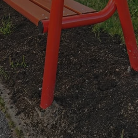
swiony.pl
1 rok
Ten plik cookie przechowuje identyfik
swiony.pl
1 rok
Ten plik cookie przechowuje identyfik
swiony.pl
1 rok
Ten plik cookie przechowuje identyfik
nt
4 tygodnie 2 dni
Ten plik cookie jest używany przez 
CookieScript
Script.com do zapamiętywania prefe
swiony.pl
zgody użytkownika na pliki cookie. J
aby baner cookie Cookie-Script.com 
METADATA
5 miesięcy 4
Ten plik cookie przechowuje informa
YouTube
tygodnie
użytkownika oraz jego preferencjac
.youtube.com
prywatności podczas korzystania z wi
wybory dotyczące polityki prywatnoś
zgody, zapewniając ich przestrzegan
wizytach. Dzięki temu użytkownik 
konfigurować swoich preferencji, co
zgodność z regulacjami ochrony dan
Polityce prywatności Google
Provider
/
Domena
Okres przechowywania
Provider
/
Okres
Opis
.youtube.com
5 miesięcy 4 tygodnie
Domena
przechowywania
Provider
/
Okres
Opis
Domena
przechowywania
1 rok
Powiązany z platformą reklamową banerów
OpenX
wydawców. Rejestruje, czy zostały wyświetl
Technologies
1 rok
Jest to własny plik co
Microsoft
reklamy. Podobno używane tylko do zwiększ
który zapewnia prawid
Inc.
Corporation
a nie do kierowania na użytkowników. Jako 
witryny.
reklama.silnet.pl
.c.bing.com