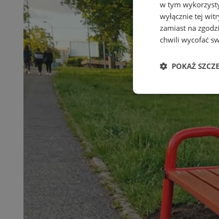
w tym wykorzysty
wyłącznie tej wi
zamiast na zgodz
chwili wycofać s
POKAŻ SZCZ
Niezbędne
Ni
Niezbędne pliki cook
zarządzanie kontem. 
Nazwa