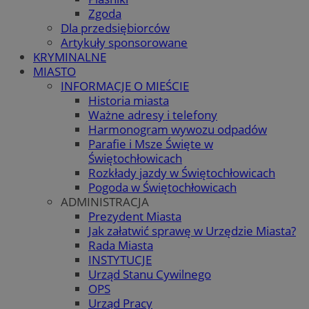
Zgoda
Dla przedsiębiorców
Artykuły sponsorowane
KRYMINALNE
MIASTO
INFORMACJE O MIEŚCIE
Historia miasta
Ważne adresy i telefony
Harmonogram wywozu odpadów
Parafie i Msze Święte w
Świętochłowicach
Rozkłady jazdy w Świętochłowicach
Pogoda w Świętochłowicach
ADMINISTRACJA
Prezydent Miasta
Jak załatwić sprawę w Urzędzie Miasta?
Rada Miasta
INSTYTUCJE
Urząd Stanu Cywilnego
OPS
Urząd Pracy