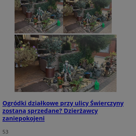
Ogródki działkowe przy ulicy Świerczyny
zostaną sprzedane? Dzierżawcy
zaniepokojeni
53