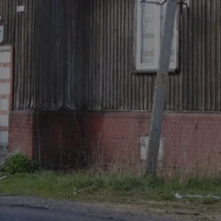
ator sesji.
ator sesji.
ator sesji.
usługę Cookie-
rencji dotyczących
est to konieczne,
działał poprawnie.
cje o zgodzie
h dotyczących
tryny. Rejestruje
ci i ustawień
ie w kolejnych
nie musi ponownie
 zwiększa wygodę i
ych.
Opis
 OpenX dla
one określone
okie Microsoft MSN,
enia skuteczności,
łowe działanie tej
plik cookie