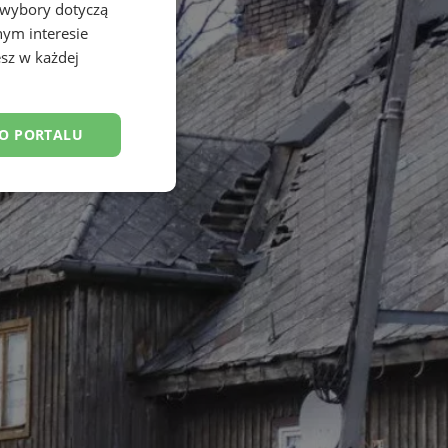
 wybory dotyczą
nym interesie
sz w każdej
DO PORTALU
esklasyfikowane
ane
owanie użytkownika i
j.