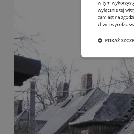
w tym wykorzysty
wyłącznie tej wi
zamiast na zgodz
chwili wycofać s
POKAŻ SZCZ
Niezbędne
Ni
Niezbędne pliki cook
zarządzanie kontem. 
Nazwa