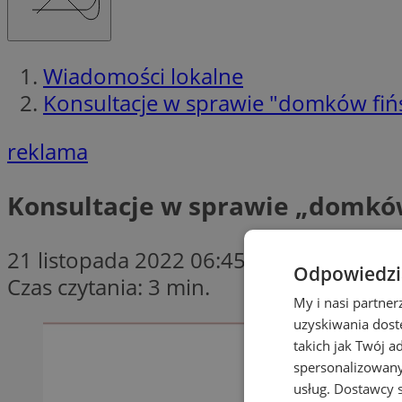
Wiadomości lokalne
Konsultacje w sprawie "domków fiń
reklama
Konsultacje w sprawie „domków
21 listopada 2022 06:45
Odpowiedzia
Czas czytania: 3 min.
My i nasi partne
uzyskiwania dost
takich jak Twój a
spersonalizowanyc
usług.
Dostawcy s