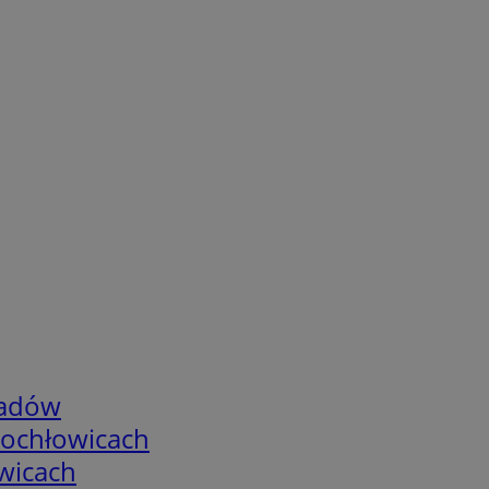
adów
tochłowicach
wicach