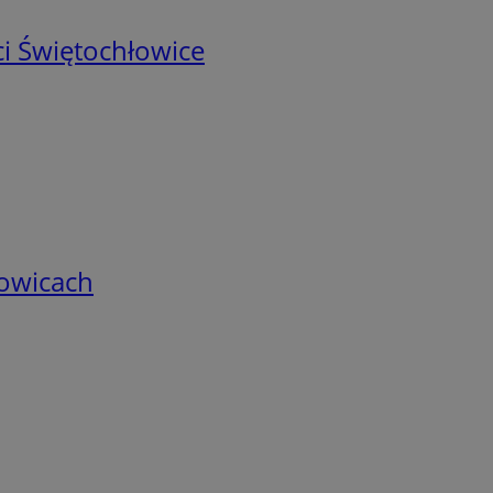
i Świętochłowice
łowicach