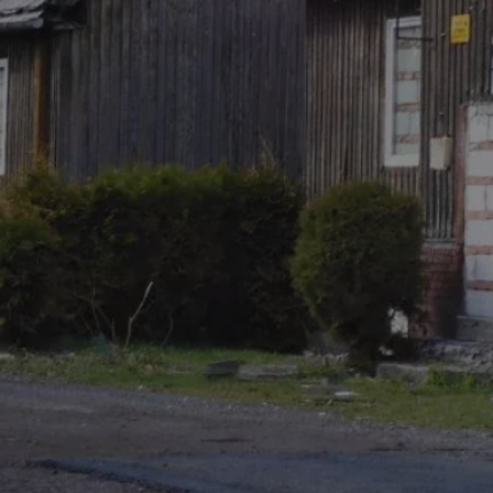
swiony.pl
1 rok
Ten plik cookie przechowuje identyfik
swiony.pl
1 rok
Ten plik cookie przechowuje identyfik
swiony.pl
1 rok
Ten plik cookie przechowuje identyfik
nt
4 tygodnie 2 dni
Ten plik cookie jest używany przez 
CookieScript
Script.com do zapamiętywania prefe
swiony.pl
zgody użytkownika na pliki cookie. J
aby baner cookie Cookie-Script.com 
METADATA
5 miesięcy 4
Ten plik cookie przechowuje informa
YouTube
tygodnie
użytkownika oraz jego preferencjac
.youtube.com
prywatności podczas korzystania z wi
wybory dotyczące polityki prywatnoś
zgody, zapewniając ich przestrzegan
wizytach. Dzięki temu użytkownik 
konfigurować swoich preferencji, co
zgodność z regulacjami ochrony dan
Polityce prywatności Google
Provider
/
Domena
Okres przechowywania
Provider
/
Okres
Opis
.youtube.com
5 miesięcy 4 tygodnie
Domena
przechowywania
Provider
/
Okres
Opis
Domena
przechowywania
1 rok
Powiązany z platformą reklamową banerów
OpenX
wydawców. Rejestruje, czy zostały wyświetl
Technologies
1 rok
Jest to własny plik co
Microsoft
reklamy. Podobno używane tylko do zwiększ
który zapewnia prawid
Inc.
Corporation
a nie do kierowania na użytkowników. Jako 
witryny.
reklama.silnet.pl
.c.bing.com