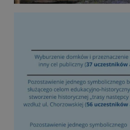
openstat_1gz8lx8d
_ga_DEDM2KCVWQ
_ga
VISITOR_INFO1_LIV
_clsk
ustat_6nfvwhmzau
_clsk
MUID
FCCDCF
__eoi