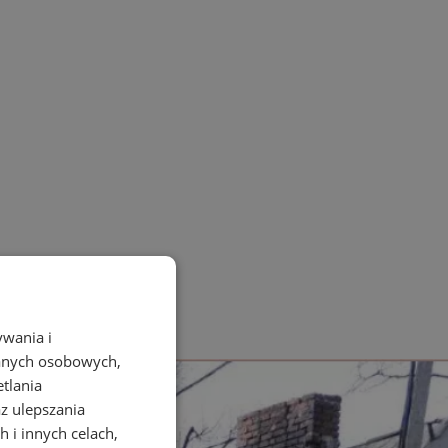
ywania i
danych osobowych,
etlania
az ulepszania
 i innych celach,