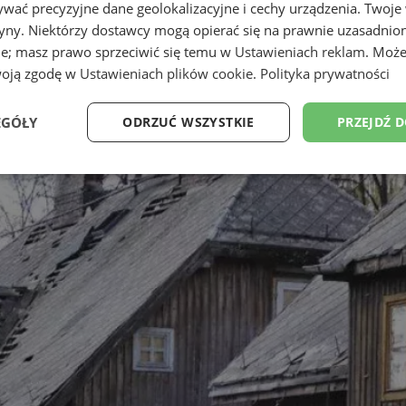
wać precyzyjne dane geolokalizacyjne i cechy urządzenia. Twoje
tryny. Niektórzy dostawcy mogą opierać się na prawnie uzasadnio
ie; masz prawo sprzeciwić się temu w
Ustawieniach reklam
. Może
woją zgodę w
Ustawieniach plików cookie
.
Polityka prywatności
EGÓŁY
ODRZUĆ WSZYSTKIE
PRZEJDŹ 
Wydajność
Targetowanie
Funkcjonalność
Ni
ezbędne
Wydajność
Targetowanie
Funkcjonalność
Niesklasyfikow
ie umożliwiają korzystanie z podstawowych funkcji strony internetowej, takich jak log
Bez niezbędnych plików cookie nie można prawidłowo korzystać ze strony internetowe
Provider
/
Okres
Opis
Domena
przechowywania