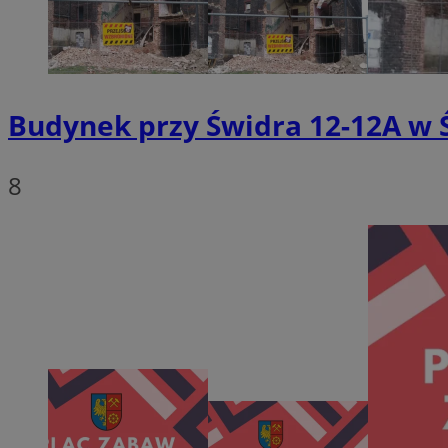
openstat_1gz8lx8d
_ga_DEDM2KCVWQ
_ga
Budynek przy Świdra 12-12A w 
VISITOR_INFO1_LIV
8
_clsk
ustat_6nfvwhmzau
_clsk
MUID
FCCDCF
__eoi