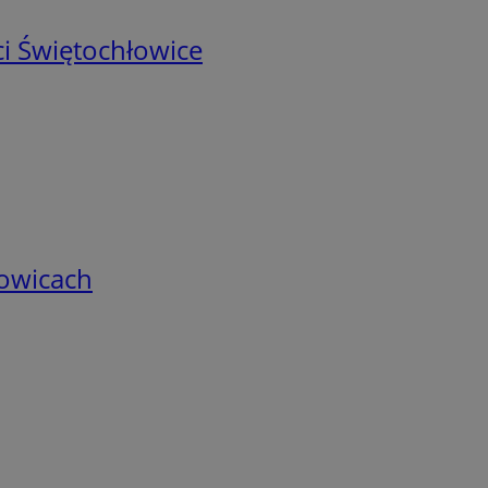
i Świętochłowice
łowicach