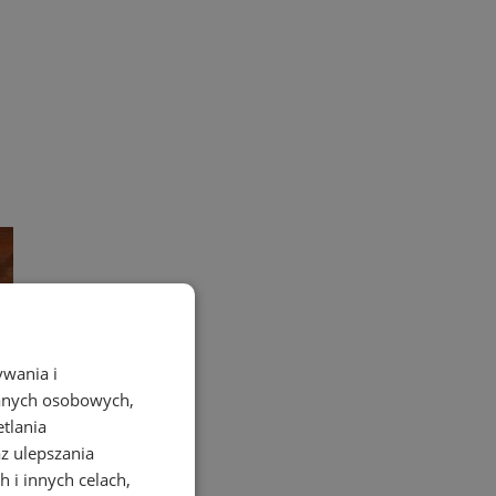
ywania i
danych osobowych,
etlania
az ulepszania
 i innych celach,