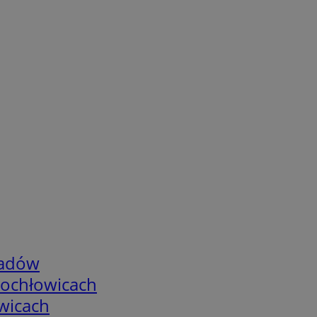
adów
tochłowicach
wicach