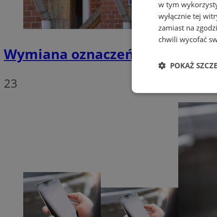
w tym wykorzysty
wyłącznie tej wi
zamiast na zgodz
chwili wycofać s
Wymiana oznaczeń budynków w
POKAŻ SZCZ
23
Niezbędne
Ni
Niezbędne pliki cook
zarządzanie kontem. 
Nazwa