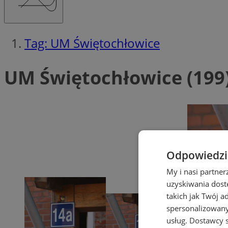
Tag: UM Świętochłowice
UM Świętochłowice (199
Odpowiedzia
My i nasi partne
uzyskiwania dost
takich jak Twój a
spersonalizowanyc
usług.
Dostawcy s