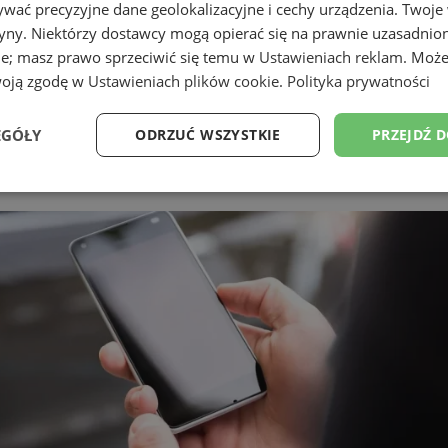
wać precyzyjne dane geolokalizacyjne i cechy urządzenia. Twoje
tryny. Niektórzy dostawcy mogą opierać się na prawnie uzasadnio
ie; masz prawo sprzeciwić się temu w
Ustawieniach reklam
. Może
woją zgodę w
Ustawieniach plików cookie
.
Polityka prywatności
 Świętochłowicach
EGÓŁY
ODRZUĆ WSZYSTKIE
PRZEJDŹ 
Wydajność
Targetowanie
Funkcjonalność
Ni
ezbędne
Wydajność
Targetowanie
Funkcjonalność
Niesklasyfikow
ie umożliwiają korzystanie z podstawowych funkcji strony internetowej, takich jak log
Bez niezbędnych plików cookie nie można prawidłowo korzystać ze strony internetowe
Provider
/
Okres
Opis
Domena
przechowywania