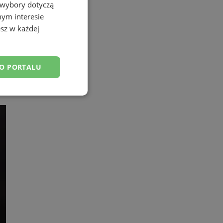
 wybory dotyczą
nym interesie
sz w każdej
DO PORTALU
esklasyfikowane
ane
owanie użytkownika i
j.