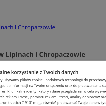
inach i Chropaczowie
w Lipinach i Chropaczowie
lne korzystanie z Twoich danych
rzy używamy plików cookie i podobnych technologii do przechow
ępu do informacji na Twoim urządzeniu oraz do przetwarzania 
dres IP, unikalne identyfikatory i dane przeglądania, w celu wyświ
h reklam i treści, pomiaru reklam i treści, analizy odbiorców or
tron trzecich (1913)
mogą również przetwarzać Twoje dane w tych