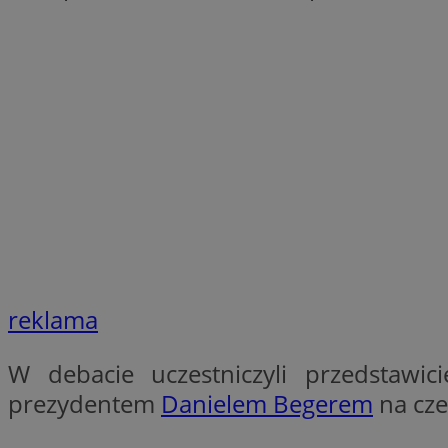
openstat_1gz8lx8d
_ga_DEDM2KCVWQ
_ga
VISITOR_INFO1_LIV
_clsk
ustat_6nfvwhmzau
_clsk
reklama
MUID
FCCDCF
W debacie uczestniczyli przedstawici
prezydentem
Danielem Begerem
na cze
__eoi