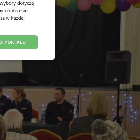
 wybory dotyczą
nym interesie
sz w każdej
DO PORTALU
esklasyfikowane
ane
owanie użytkownika i
j.