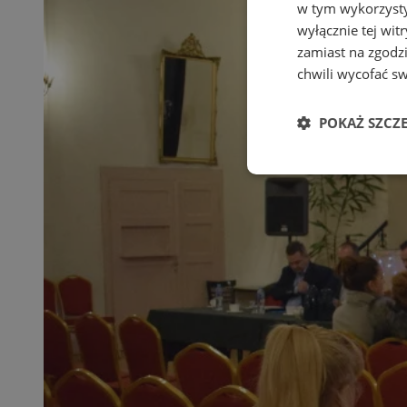
w tym wykorzysty
wyłącznie tej wi
zamiast na zgodz
chwili wycofać s
POKAŻ SZCZ
Niezbędne
Ni
Niezbędne pliki cook
zarządzanie kontem. 
Nazwa