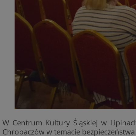
QeSessID
MvSessID
SessID
CookieScriptConse
VISITOR_PRIVACY_
Nazwa
Nazwa
__Secure-YNID
Nazwa
OAID
W Centrum Kultury Śląskiej w Lipinac
SRM_B
Chropaczów w temacie bezpieczeństwa 