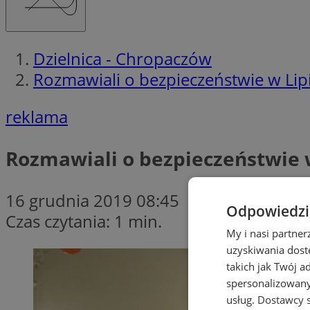
Dzielnica - Chropaczów
Rozmawiali o bezpieczeństwie w Lip
reklama
Rozmawiali o bezpieczeństwie 
16 grudnia 2019 08:45
Odpowiedzia
Czas czytania: 1 min.
My i nasi partne
uzyskiwania dost
takich jak Twój a
spersonalizowanyc
usług.
Dostawcy s