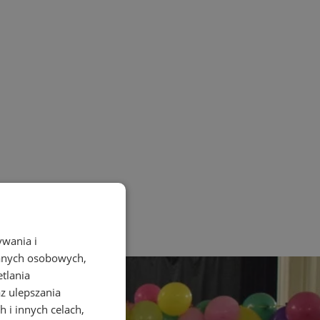
ywania i
danych osobowych,
etlania
az ulepszania
 i innych celach,