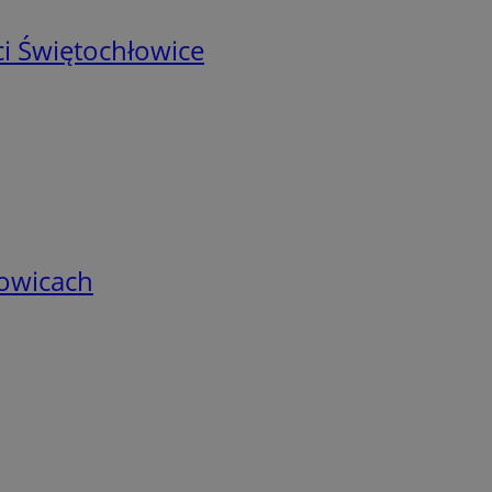
i Świętochłowice
łowicach