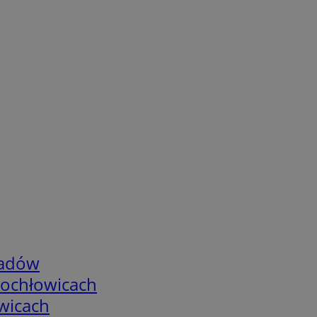
adów
tochłowicach
wicach