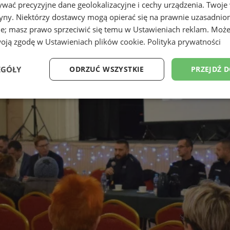
wać precyzyjne dane geolokalizacyjne i cechy urządzenia. Twoje
tryny. Niektórzy dostawcy mogą opierać się na prawnie uzasadnio
ie; masz prawo sprzeciwić się temu w
Ustawieniach reklam
. Może
woją zgodę w
Ustawieniach plików cookie
.
Polityka prywatności
EGÓŁY
ODRZUĆ WSZYSTKIE
PRZEJDŹ 
Wydajność
Targetowanie
Funkcjonalność
Ni
ezbędne
Wydajność
Targetowanie
Funkcjonalność
Niesklasyfikow
ie umożliwiają korzystanie z podstawowych funkcji strony internetowej, takich jak log
Bez niezbędnych plików cookie nie można prawidłowo korzystać ze strony internetowe
Provider
/
Okres
Opis
Domena
przechowywania