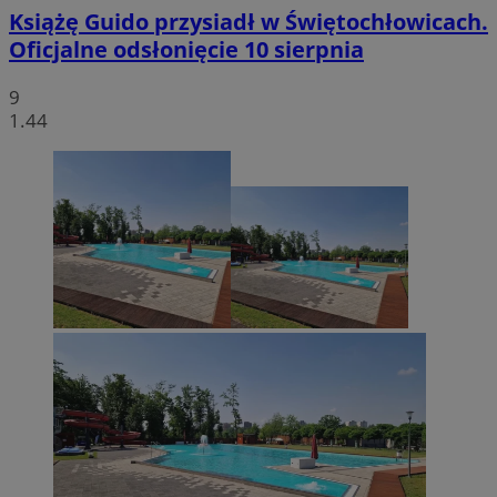
Książę Guido przysiadł w Świętochłowicach.
Oficjalne odsłonięcie 10 sierpnia
9
1.44