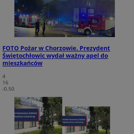
FOTO
Pożar w Chorzowie. Prezydent
Świętochłowic wydał ważny apel do
mieszkańców
4
16
-0.50