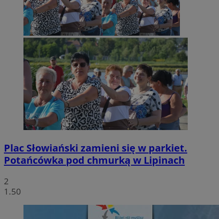
Plac Słowiański zamieni się w parkiet.
Potańcówka pod chmurką w Lipinach
2
1.50