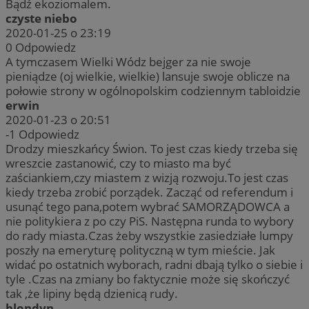
Bądź ekoziomalem.
czyste niebo
2020-01-25 o 23:19
0
Odpowiedz
A tymczasem Wielki Wódz bejger za nie swoje
pieniądze (oj wielkie, wielkie) lansuje swoje oblicze na
połowie strony w ogólnopolskim codziennym tabloidzie
erwin
2020-01-23 o 20:51
-1
Odpowiedz
Drodzy mieszkańcy Świon. To jest czas kiedy trzeba się
wreszcie zastanowić, czy to miasto ma być
zaściankiem,czy miastem z wizją rozwoju.To jest czas
kiedy trzeba zrobić porządek. Zacząć od referendum i
usunąć tego pana,potem wybrać SAMORZĄDOWCA a
nie politykiera z po czy PiS. Następna runda to wybory
do rady miasta.Czas żeby wszystkie zasiedziałe lumpy
poszły na emeryturę polityczną w tym mieście. Jak
widać po ostatnich wyborach, radni dbają tylko o siebie i
tyle .Czas na zmiany bo faktycznie może się skończyć
tak ,że lipiny będą dzienicą rudy.
blondyn