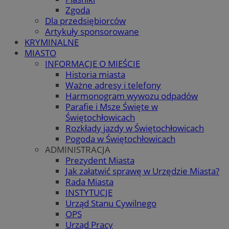
Zgoda
Dla przedsiębiorców
Artykuły sponsorowane
KRYMINALNE
MIASTO
INFORMACJE O MIEŚCIE
Historia miasta
Ważne adresy i telefony
Harmonogram wywozu odpadów
Parafie i Msze Święte w
Świętochłowicach
Rozkłady jazdy w Świętochłowicach
Pogoda w Świętochłowicach
ADMINISTRACJA
Prezydent Miasta
Jak załatwić sprawę w Urzędzie Miasta?
Rada Miasta
INSTYTUCJE
Urząd Stanu Cywilnego
OPS
Urząd Pracy