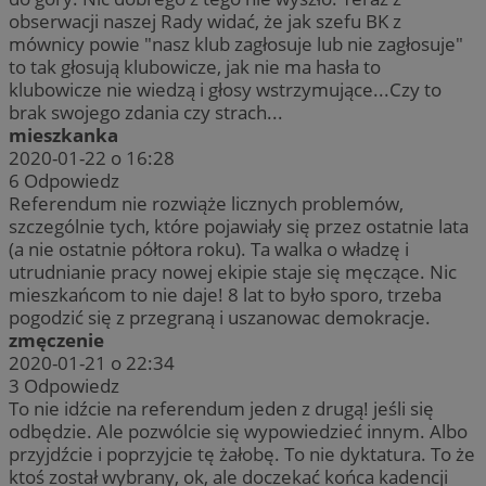
obserwacji naszej Rady widać, że jak szefu BK z
mównicy powie "nasz klub zagłosuje lub nie zagłosuje"
to tak głosują klubowicze, jak nie ma hasła to
klubowicze nie wiedzą i głosy wstrzymujące...Czy to
brak swojego zdania czy strach...
mieszkanka
2020-01-22 o 16:28
6
Odpowiedz
Referendum nie rozwiąże licznych problemów,
szczególnie tych, które pojawiały się przez ostatnie lata
(a nie ostatnie półtora roku). Ta walka o władzę i
utrudnianie pracy nowej ekipie staje się męczące. Nic
mieszkańcom to nie daje! 8 lat to było sporo, trzeba
pogodzić się z przegraną i uszanowac demokracje.
zmęczenie
2020-01-21 o 22:34
3
Odpowiedz
To nie idźcie na referendum jeden z drugą! jeśli się
odbędzie. Ale pozwólcie się wypowiedzieć innym. Albo
przyjdźcie i poprzyjcie tę żałobę. To nie dyktatura. To że
ktoś został wybrany, ok, ale doczekać końca kadencji