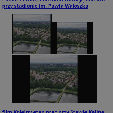
przy stadionie im. Pawła Waloszka
film
Kolejny etap prac przy Stawie Kalina.