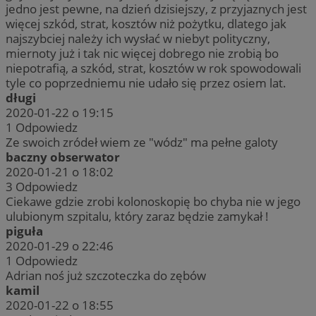
jedno jest pewne, na dzień dzisiejszy, z przyjaznych jest
więcej szkód, strat, kosztów niż pożytku, dlatego jak
najszybciej należy ich wysłać w niebyt polityczny,
miernoty już i tak nic więcej dobrego nie zrobią bo
niepotrafią, a szkód, strat, kosztów w rok spowodowali
tyle co poprzedniemu nie udało się przez osiem lat.
długi
2020-01-22 o 19:15
1
Odpowiedz
Ze swoich zródeł wiem ze "wódz" ma pełne galoty
baczny obserwator
2020-01-21 o 18:02
3
Odpowiedz
Ciekawe gdzie zrobi kolonoskopię bo chyba nie w jego
ulubionym szpitalu, który zaraz będzie zamykał !
piguła
2020-01-29 o 22:46
1
Odpowiedz
Adrian noś już szczoteczka do zębów
kamil
2020-01-22 o 18:55