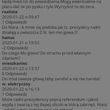
będą mieli nic do powiedzenia.Mogą ewentualnie na
placu dać se po pysku i tyle.Wyczyścić to do zera.
realista
2020-01-22 o 09:47
1
Odpowiedz
Do Klara.- A mnie się podoba jak tz. prezydecy radni
działają a zwłaszcza Z.N. ten mo gowa !!!
hanus
2020-01-21 o 19:55
-2
Odpowiedz
Do czego Mo gowa? Do strachu przed własnym
zdaniem?
mieszkaniec
2020-01-22 o 13:37
0
Odpowiedz
On mioł zawsze głową żeby zarobić a się nie narobić
w. elekryczny
2020-01-22 o 16:13
1
Odpowiedz
Może radni prezydenccy poprą referendum i jakoś
wyjdą z twarzą z tej ślepej uliczki w którą zabrnęli. Wasz
,,wódz" już na wylocie czas się ocknąć.