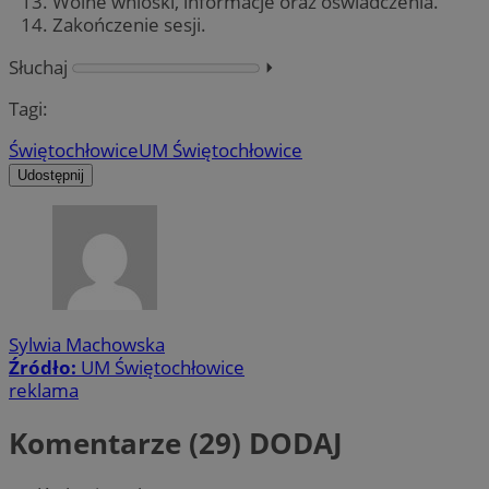
Wolne wnioski, informacje oraz oświadczenia.
Zakończenie sesji.
Słuchaj
⏵︎
Tagi:
Świętochłowice
UM Świętochłowice
Udostępnij
Sylwia Machowska
Źródło:
UM Świętochłowice
reklama
Komentarze (29)
DODAJ