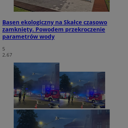
Basen ekologiczny na Skałce czasowo
zamknięty. Powodem przekroczenie
parametrów wody
5
2.67