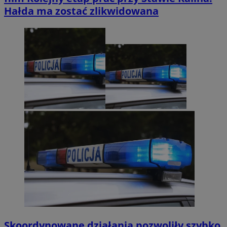
Hałda ma zostać zlikwidowana
Skoordynowane działania pozwoliły szybko