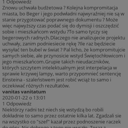
1
Odpowiedz
Znowu uchwała budżetowa ? Kolejna kompromitacja
miasta, bo Beger i jego podwładni najwyraźniej nie są w
stanie przygotować poprawnego dokumentu ? Może
więc najwyższy czas podać się do dymisji i oszczędzić
sobie i mieszkańcom wstydu ?To samo tyczy się
begerowych radnych.Dlaczego nie analizujecie projektu
uchwały, zanim podniesiecie rękę ?Ile raz będziecie
wysyłać ten bubel w świat ? Pal licho, że kompromitujcie
samych siebie, ale przynosicie wstyd Świętochłowicom i
jego mieszkańcom.Grupie takich nieudaczników,
których szczytem intelektualnym jest interpelacja w
sprawie krzywej lampy, warto przypomnieć sentencję
Einsteina - szaleństwem jest robić wciąż to samo i
oczekiwać różnych rezultatów.
vanitas vanitatum
2020-01-22 o 13:01
1
Odpowiedz
Niektórzy radni też niech się wstydzą bo robili
dokładnie to samo przez ostatnie kilka lat. Zgadzali sie
na wszystko co "szef" kazał przez podnoszenie raczek
do góry. Nic dobrego z tego nie wyszło. Teraz z