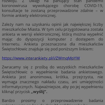
rozwoju. Z uwagi na panujący stan pandemii
koronowirusa wywołującego chorobę COVID-19,
konsultacje te zostaną przeprowadzone zdalnie – w
formie ankiety elektronicznej.
Zależy nam na uzyskaniu opinii jak największej liczby
mieszkańców Miasta. W tym celu przygotowana została
ankieta w wersji elektronicznej, którą można wypełnić
mając do dyspozycji komputer z dostępem do
Internetu. Ankieta przeznaczona dla mieszkańców
Świętochłowic znajduje się pod poniższym linkiem:
https://www.interankiety.pl/i/ZWmqMpYW
Zwracamy się z prośbą do wszystkich mieszkańców
Świętochłowic o wypełnienie badania ankietowego.
Ankieta jest anonimowa, krótka, przejrzysta, nie
wymaga znacznego nakładu czasu, ani umiejętności
informatycznych. Najważniejsze, aby po jej wypełnieniu
kliknąć przycisk
„wyślij”.
Bardzo prosimy o przeprowadzenie badania