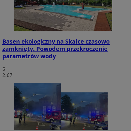
Basen ekologiczny na Skałce czasowo
zamknięty. Powodem przekroczenie
parametrów wody
5
2.67