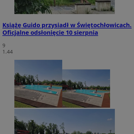
Książę Guido przysiadł w Świętochłowicach.
Oficjalne odsłonięcie 10 sierpnia
9
1.44