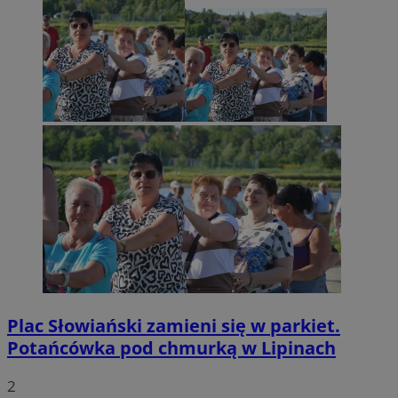
Plac Słowiański zamieni się w parkiet.
Potańcówka pod chmurką w Lipinach
2