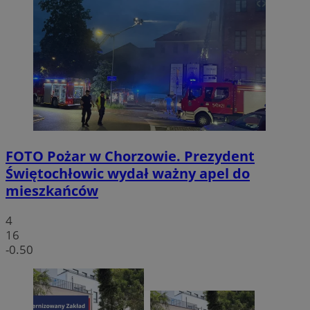
FOTO
Pożar w Chorzowie. Prezydent
Świętochłowic wydał ważny apel do
mieszkańców
4
16
-0.50