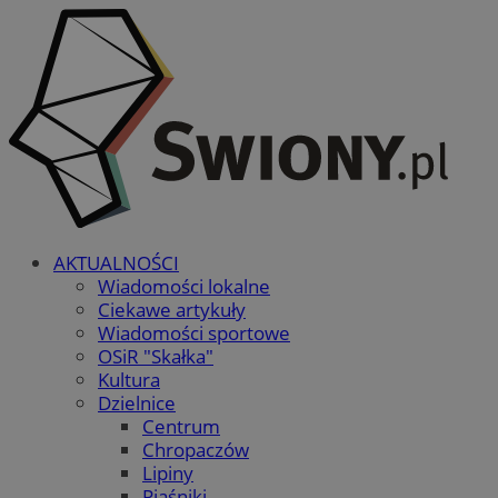
AKTUALNOŚCI
Wiadomości lokalne
Ciekawe artykuły
Wiadomości sportowe
OSiR "Skałka"
Kultura
Dzielnice
Centrum
Chropaczów
Lipiny
Piaśniki