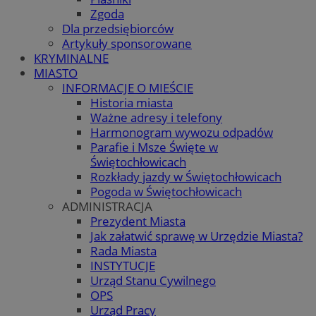
Zgoda
Dla przedsiębiorców
Artykuły sponsorowane
KRYMINALNE
MIASTO
INFORMACJE O MIEŚCIE
Historia miasta
Ważne adresy i telefony
Harmonogram wywozu odpadów
Parafie i Msze Święte w
Świętochłowicach
Rozkłady jazdy w Świętochłowicach
Pogoda w Świętochłowicach
ADMINISTRACJA
Prezydent Miasta
Jak załatwić sprawę w Urzędzie Miasta?
Rada Miasta
INSTYTUCJE
Urząd Stanu Cywilnego
OPS
Urząd Pracy