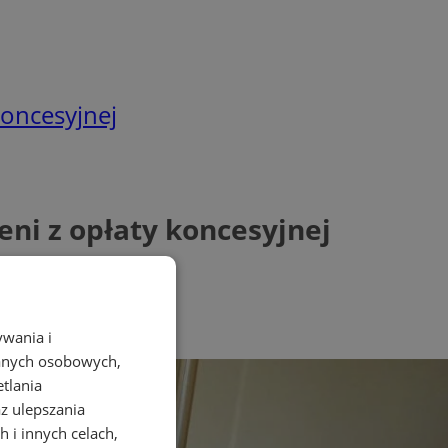
koncesyjnej
ni z opłaty koncesyjnej
ywania i
danych osobowych,
etlania
az ulepszania
 i innych celach,