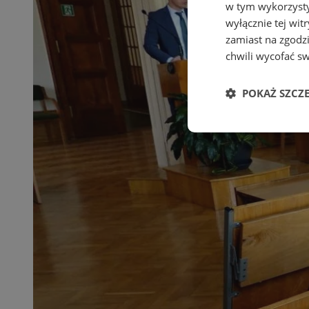
w tym wykorzysty
wyłącznie tej wi
zamiast na zgodz
chwili wycofać s
POKAŻ SZCZ
Niezbędne
Ni
Niezbędne pliki cook
zarządzanie kontem. 
Nazwa