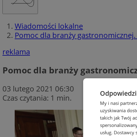
Wiadomości lokalne
Pomoc dla branży gastronomicznej. 
reklama
Pomoc dla branży gastronomiczn
03 lutego 2021 06:30
Odpowiedzia
Czas czytania: 1 min.
My i nasi partne
uzyskiwania dost
takich jak Twój a
spersonalizowanyc
usług.
Dostawcy s