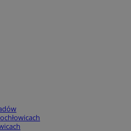
adów
tochłowicach
wicach