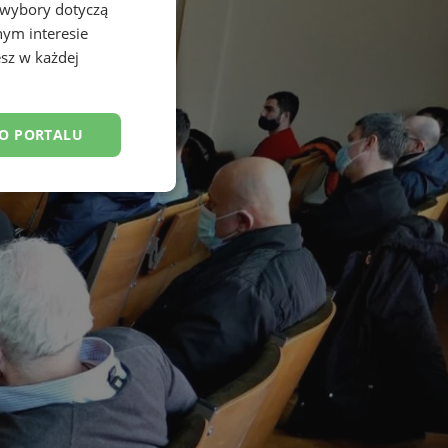
 wybory dotyczą
nym interesie
sz w każdej
DO PORTALU
esklasyfikowane
ane
owanie użytkownika i
j.