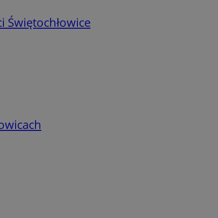
i Świętochłowice
łowicach