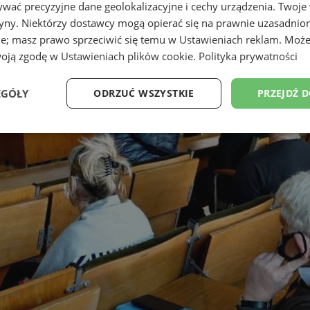
wać precyzyjne dane geolokalizacyjne i cechy urządzenia. Twoje
tryny. Niektórzy dostawcy mogą opierać się na prawnie uzasadnio
ie; masz prawo sprzeciwić się temu w
Ustawieniach reklam
. Może
woją zgodę w
Ustawieniach plików cookie
.
Polityka prywatności
EGÓŁY
ODRZUĆ WSZYSTKIE
PRZEJDŹ 
Wydajność
Targetowanie
Funkcjonalność
Ni
ezbędne
Wydajność
Targetowanie
Funkcjonalność
Niesklasyfikow
ie umożliwiają korzystanie z podstawowych funkcji strony internetowej, takich jak log
Bez niezbędnych plików cookie nie można prawidłowo korzystać ze strony internetowe
Provider
/
Okres
Opis
Domena
przechowywania