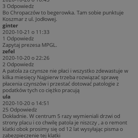
3
Odpowiedz
Bo Chropaczów to begerowka. Tam sobie punktuje
Koszmar z ul. Jodłowej.
ginter
2020-10-21 o 11:33
1
Odpowiedz
Zapytaj prezesa MPGL.
zefel
2020-10-20 o 22:26
2
Odpowiedz
A patola za czynsze nie płaci i wszystko zdewastuje w
kilka miesięcy Najpierw trzeba rozwiązać sprawę
płacenia czynszów i przestać dotować patologie z
podatków tych co ciężko pracują
ula
2020-10-20 o 14:51
25
Odpowiedz
Dokładnie. W centrum 5 razy wymieniali drzwi od
strony placu i co chwilę patola je niszczy , a o remont
klatki obok prosimy się od 12 lat wysyłając pisma o
zabezpieczenie tej klatki