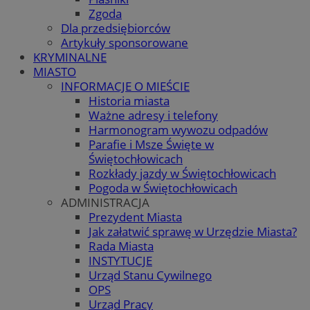
Zgoda
Dla przedsiębiorców
Artykuły sponsorowane
KRYMINALNE
MIASTO
INFORMACJE O MIEŚCIE
Historia miasta
Ważne adresy i telefony
Harmonogram wywozu odpadów
Parafie i Msze Święte w
Świętochłowicach
Rozkłady jazdy w Świętochłowicach
Pogoda w Świętochłowicach
ADMINISTRACJA
Prezydent Miasta
Jak załatwić sprawę w Urzędzie Miasta?
Rada Miasta
INSTYTUCJE
Urząd Stanu Cywilnego
OPS
Urząd Pracy