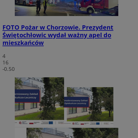
FOTO
Pożar w Chorzowie. Prezydent
Świętochłowic wydał ważny apel do
mieszkańców
4
16
-0.50