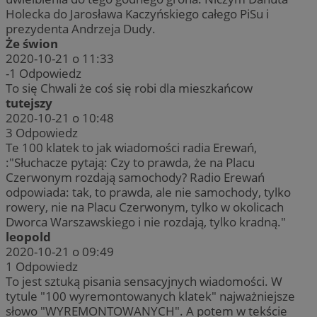
Holecka do Jarosława Kaczyńskiego całego PiSu i
prezydenta Andrzeja Dudy.
Że świon
2020-10-21 o 11:33
-1
Odpowiedz
To się Chwali że coś się robi dla mieszkańcow
tutejszy
2020-10-21 o 10:48
3
Odpowiedz
Te 100 klatek to jak wiadomości radia Erewań,
:"Słuchacze pytają: Czy to prawda, że na Placu
Czerwonym rozdają samochody? Radio Erewań
odpowiada: tak, to prawda, ale nie samochody, tylko
rowery, nie na Placu Czerwonym, tylko w okolicach
Dworca Warszawskiego i nie rozdają, tylko kradną."
leopold
2020-10-21 o 09:49
1
Odpowiedz
To jest sztuką pisania sensacyjnych wiadomości. W
tytule "100 wyremontowanych klatek" najważniejsze
słowo "WYREMONTOWANYCH". A potem w tekście