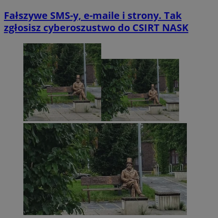
Fałszywe SMS-y, e-maile i strony. Tak
zgłosisz cyberoszustwo do CSIRT NASK