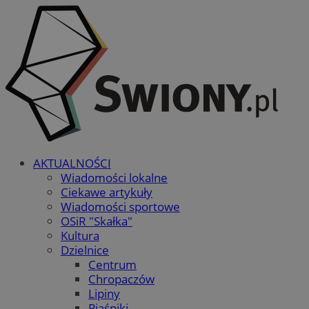
AKTUALNOŚCI
Wiadomości lokalne
Ciekawe artykuły
Wiadomości sportowe
OSiR "Skałka"
Kultura
Dzielnice
Centrum
Chropaczów
Lipiny
Piaśniki