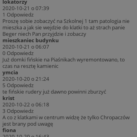
lokatorzy
2020-10-21 o 07:39
1
Odpowiedz
Proszę sobie zobaczyć na Szkolnej 1 tam patologia nie
mieszka a jak sie wejdzie do klatki to aż strach panie
Beger niech Pan przyjdzie i zobaczy
mieszkaniec budynku
2020-10-21 o 06:07
0
Odpowiedz
Już domki fińskie na Piaśnikach wyremontowano, to
czas na resztę kamienic
ymcia
2020-10-20 o 21:24
5
Odpowiedz
te fińskie rudery już dawno powinni zburzyć
krist
2020-10-22 o 06:18
3
Odpowiedz
A co z klatkami w centrum widzę że tylko Chropaczów
jest brany pod uwagę
fiona
2020-10-20 o 16:43