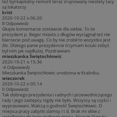
też był kapitalny remont teraz zrujnowany niestety tacy
są lokatorzy
krist
2020-10-22 o 06:20
8
Odpowiedz
Głupie komentarze zostawcie dla siebie. To że
prezydent p. Beger miasto z długów wyciągnął też nie
bierzecie pod uwagę. Co by nie zrobił to wszystko jest
źle. Dlatego panie prezydencie trzymam kciuki zebyś
był nim jak najdłużej. Pozdrawiam
mieszkanka Świętochłowic
2020-10-21 o 15:36
-4
Odpowiedz
Mieszkanka Świętochłowic urodzona w Kraśniku.
wieczorek
2020-10-22 o 05:14
0
Odpowiedz
Tak dobrego prezydenta i radnych i przewodniczącego
rady i jego zastępcy nigdy nie było. Wszyscy są czyści i
wyprasowani. Walczą o godność Świętochłowic. O
miejsca pracy zabytki slamsy i t d. Brak mi słów z
uwielbienia do tego godnego grona. Niczym Danuta