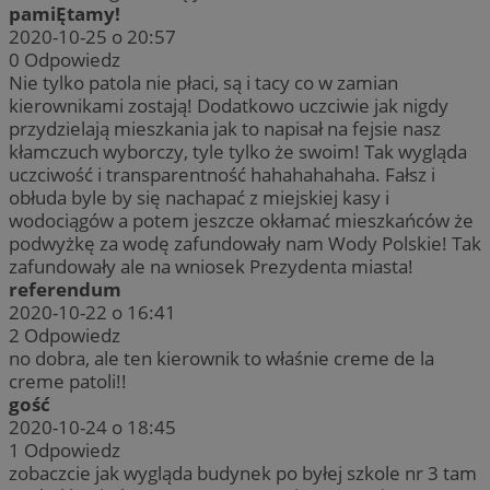
pamiĘtamy!
2020-10-25 o 20:57
0
Odpowiedz
Nie tylko patola nie płaci, są i tacy co w zamian
kierownikami zostają! Dodatkowo uczciwie jak nigdy
przydzielają mieszkania jak to napisał na fejsie nasz
kłamczuch wyborczy, tyle tylko że swoim! Tak wygląda
uczciwość i transparentność hahahahahaha. Fałsz i
obłuda byle by się nachapać z miejskiej kasy i
wodociągów a potem jeszcze okłamać mieszkańców że
podwyżkę za wodę zafundowały nam Wody Polskie! Tak
zafundowały ale na wniosek Prezydenta miasta!
referendum
2020-10-22 o 16:41
2
Odpowiedz
no dobra, ale ten kierownik to właśnie creme de la
creme patoli!!
gość
2020-10-24 o 18:45
1
Odpowiedz
zobaczcie jak wygląda budynek po byłej szkole nr 3 tam