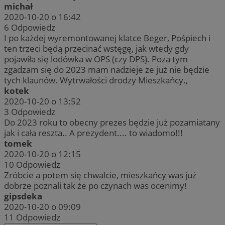
michał
2020-10-20 o 16:42
6
Odpowiedz
I po każdej wyremontowanej klatce Beger, Pośpiech i
ten trzeci będą przecinać wstęgę, jak wtedy gdy
pojawiła się lodówka w OPS (czy DPS). Poza tym
zgadzam się do 2023 mam nadzieje ze już nie będzie
tych klaunów. Wytrwałości drodzy Mieszkańcy.,
kotek
2020-10-20 o 13:52
3
Odpowiedz
Do 2023 roku to obecny prezes będzie już pozamiatany
jak i cała reszta.. A prezydent.... to wiadomo!!!
tomek
2020-10-20 o 12:15
10
Odpowiedz
Zróbcie a potem się chwalcie, mieszkańcy was już
dobrze poznali tak że po czynach was ocenimy!
gipsdeka
2020-10-20 o 09:09
11
Odpowiedz