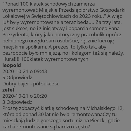
"Ponad 100 klatek schodowych zamierza
wyremontować Miejskie Przedsiębiorstwo Gospodarki
Lokalowej w Świętochłowicach do 2023 roku." A więc
już były wyremontowane a teraz będą.... Za trzy lata.
Jest sukces, no i z inicjatywy i poparcia samego Pana
Prezydenta, który jako notoryczny pracoholik oprócz
pełnionego urzędu sam osobiście, ręcznie kieruję
miejskimi spółkami. A prezesi to tylko tak, aby
bezrobocie było mniejszą, no i kolegom też się należy.
Hura!!!! 100klatek wyremontowanych
leopold
2020-10-21 o 09:43
5
Odpowiedz
Dobry bajer - pół sukcesu
zefel
2020-10-21 o 20:20
3
Odpowiedz
Proszę zobaczyć klatkę schodową na Michalskiego 12,
która od ponad 30 lat nie była remontowanaCzy tu
mieszkają ludzie gorszego sortu niż na Pieczki, gdzie
kartki remontowane są bardzo często?