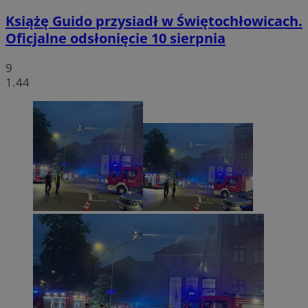
Książę Guido przysiadł w Świętochłowicach.
Oficjalne odsłonięcie 10 sierpnia
9
1.44