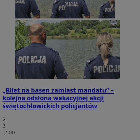
„Bilet na basen zamiast mandatu” –
kolejna odsłona wakacyjnej akcji
świętochłowickich policjantów
2
3
-2.00