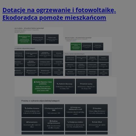
Dotacje na ogrzewanie i fotowoltaikę.
Ekodoradca pomoże mieszkańcom