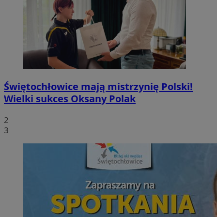
Świętochłowice mają mistrzynię Polski!
Wielki sukces Oksany Polak
2
3