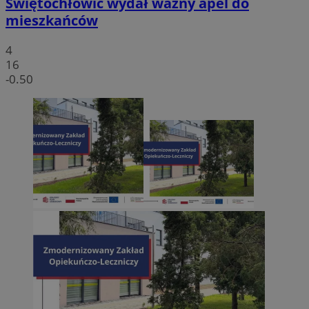
Świętochłowic wydał ważny apel do
mieszkańców
4
16
-0.50