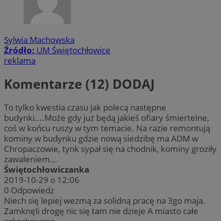
Sylwia Machowska
Źródło:
UM Świętochłowice
reklama
Komentarze (12)
DODAJ
To tylko kwestia czasu jak polecą następne
budynki....Może gdy już będą jakieś ofiary śmiertelne,
coś w końcu ruszy w tym temacie. Na razie remontują
kominy w budynku gdzie nową siedzibę ma ADM w
Chropaczowie, tynk sypał się na chodnik, kominy groziły
zawaleniem...
Świętochłowiczanka
2019-10-29 o 12:06
0
Odpowiedz
Niech się lepiej wezmą za solidną pracę na 3go maja.
Zamknęli drogę nic się tam nie dzieje A miasto całe