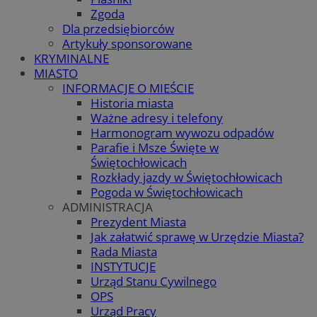
Zgoda
Dla przedsiębiorców
Artykuły sponsorowane
KRYMINALNE
MIASTO
INFORMACJE O MIEŚCIE
Historia miasta
Ważne adresy i telefony
Harmonogram wywozu odpadów
Parafie i Msze Święte w
Świętochłowicach
Rozkłady jazdy w Świętochłowicach
Pogoda w Świętochłowicach
ADMINISTRACJA
Prezydent Miasta
Jak załatwić sprawę w Urzędzie Miasta?
Rada Miasta
INSTYTUCJE
Urząd Stanu Cywilnego
OPS
Urząd Pracy