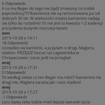
6
Odpowiedz
A co ma Beger do tego nie bądź śmieszny co zrobili
poprzednicy????kamienice nie są remontowane juz od
dobrych 30 lat. W wiekszości miasta kamienice nadają
się tylko do rozbiórki! !!!I nie jest to kwestia 1-2 kadencji
prezydenta budynki niszczeja latami
asss
2019-10-28 o 14:11
18
Odpowiedz
Uczepiles się kamienic, a ja pytam o drogi, Magiera,
stadion. PRZEJDŹ hociaz raz Lagiewnicka w
Chropaczowie i zaraz jedź na przeglad
anej
2019-10-28 o 17:31
3
Odpowiedz
To według ciebie co ten Beger ma robić? Kamienice nie
drogi nie, Magiera zarasta jak i nasz stadion!
anej
2019-10-28 o 17:27
-1
Odpowiedz
Lecz lepiej żeby ludzie mieli lepsze warunki życia