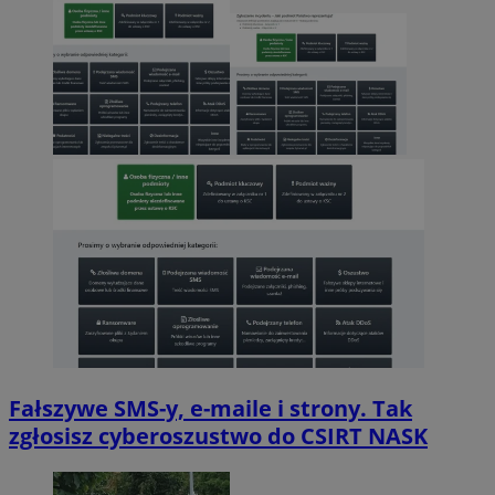
Fałszywe SMS-y, e-maile i strony. Tak
zgłosisz cyberoszustwo do CSIRT NASK