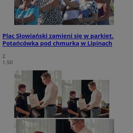
Plac Słowiański zamieni się w parkiet.
Potańcówka pod chmurką w Lipinach
2
1.50