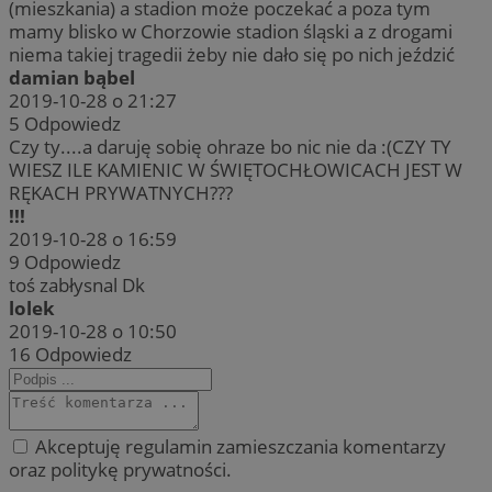
(mieszkania) a stadion może poczekać a poza tym
mamy blisko w Chorzowie stadion śląski a z drogami
niema takiej tragedii żeby nie dało się po nich jeździć
damian bąbel
2019-10-28 o 21:27
5
Odpowiedz
Czy ty....a daruję sobię ohraze bo nic nie da :(CZY TY
WIESZ ILE KAMIENIC W ŚWIĘTOCHŁOWICACH JEST W
RĘKACH PRYWATNYCH???
!!!
2019-10-28 o 16:59
9
Odpowiedz
toś zabłysnal Dk
lolek
2019-10-28 o 10:50
16
Odpowiedz
Akceptuję regulamin zamieszczania komentarzy
oraz politykę prywatności.