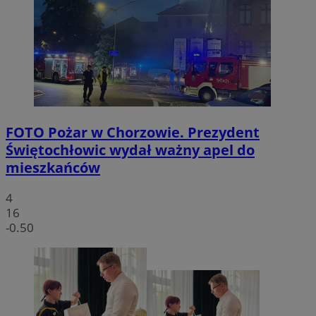
FOTO
Pożar w Chorzowie. Prezydent
Świętochłowic wydał ważny apel do
mieszkańców
4
16
-0.50