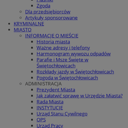
Zgoda
Dla przedsiębiorców
Artykuły sponsorowane
KRYMINALNE
MIASTO
INFORMACJE O MIEŚCIE
Historia miasta
Ważne adresy i telefony
Harmonogram wywozu odpadów
Parafie i Msze Święte w
Świętochłowicach
Rozkłady jazdy w Świętochłowicach
Pogoda w Świętochłowicach
ADMINISTRACJA
Prezydent Miasta
Jak załatwić sprawę w Urzędzie Miasta?
Rada Miasta
INSTYTUCJE
Urząd Stanu Cywilnego
OPS
Urząd Pracy