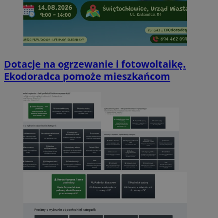
Dotacje na ogrzewanie i fotowoltaikę.
Ekodoradca pomoże mieszkańcom