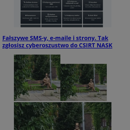
Fałszywe SMS-y, e-maile i strony. Tak
zgłosisz cyberoszustwo do CSIRT NASK