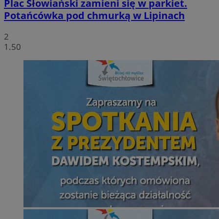
Plac Słowiański zamieni się w parkiet.
Potańcówka pod chmurką w Lipinach
2
1.50