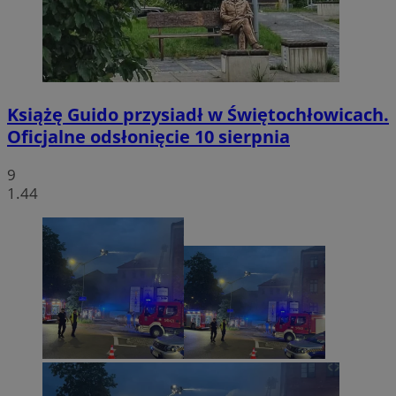
Książę Guido przysiadł w Świętochłowicach.
Oficjalne odsłonięcie 10 sierpnia
9
1.44