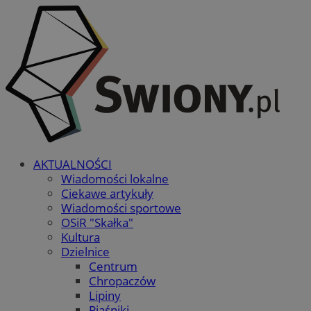
AKTUALNOŚCI
Wiadomości lokalne
Ciekawe artykuły
Wiadomości sportowe
OSiR "Skałka"
Kultura
Dzielnice
Centrum
Chropaczów
Lipiny
Piaśniki