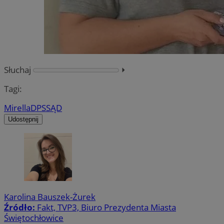
Słuchaj
⏵︎
Tagi:
Mirella
DPS
SĄD
Udostępnij
Karolina Bauszek-Żurek
Źródło:
Fakt, TVP3, Biuro Prezydenta Miasta
Świętochłowice