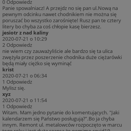
0
Odpowiedz
Panie spowalniacz! A przejdz no się pan ul.Nową na
pewnym odcinku nawet chodnikiem nie można się
poruszać bo wszystko zarośnięte! Rusz pan te cztery
litery bo chyba za coś chłopie kasę bierzesz.
jesiotr z nad kaliny
2020-07-21 o 10:29
2
Odpowiedz
nie wiem czy zauważyliście ale bardzo się ta ulica
zwężyła przez poszerzenie chodnika duże ciężarówki
będą miały ciężko się wyminąć
krist
2020-07-21 o 06:34
1
Odpowiedz
Mylisz się.
xyz
2020-07-21 o 11:54
1
Odpowiedz
Witam. Mam jedno pytanie do komentujących. "Jaki
kalendarzem się Państwo posługują?".Bo ja chyba
innym. Remont ul. metalowców rozpoczęto w marcu
tego roku i jest duża szansa że pomimo covid19