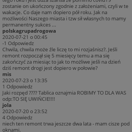
zostanie on ukończony zgodnie z założeniami, czyli w te
wakacje. Co daje nam dopiero pół roku. Jak na
możliwości Naszego miasta i tzw sił własnych to mamy
permanentny sukces ...
polskagrupadrogowa
2020-07-21 o 00:45
-1
Odpowiedz
Chwila, chwila może źle liczę to mi rozjaśnisz?. Jeśli
remont rozpoczął się 5 miesięcy temu a ma się
zakończyć za miesiąc to jak to możliwe jeśli na dzień
dziś remont drogi jest dopiero w połowie?
mis
2020-07-23 o 13:35
1
Odpowiedz
Jaki rozpęd ???? Tablica oznajmia ROBIMY TO DLA WAS
odp:TO SIĘ UWIŃCIE!!!!
jola
2020-07-20 o 23:52
4
Odpowiedz
niech ten remont trwa jeszcze dwa lata - mam cisze pod
oknami.