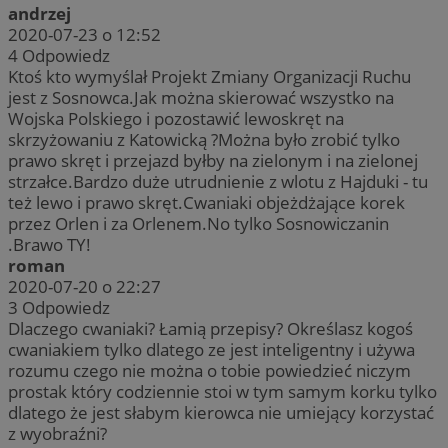
andrzej
2020-07-23 o 12:52
4
Odpowiedz
Ktoś kto wymyślał Projekt Zmiany Organizacji Ruchu
jest z Sosnowca.Jak można skierować wszystko na
Wojska Polskiego i pozostawić lewoskręt na
skrzyżowaniu z Katowicką ?Można było zrobić tylko
prawo skręt i przejazd byłby na zielonym i na zielonej
strzałce.Bardzo duże utrudnienie z wlotu z Hajduki - tu
też lewo i prawo skręt.Cwaniaki objeżdżające korek
przez Orlen i za Orlenem.No tylko Sosnowiczanin
.Brawo TY!
roman
2020-07-20 o 22:27
3
Odpowiedz
Dlaczego cwaniaki? Łamią przepisy? Określasz kogoś
cwaniakiem tylko dlatego ze jest inteligentny i używa
rozumu czego nie można o tobie powiedzieć niczym
prostak który codziennie stoi w tym samym korku tylko
dlatego że jest słabym kierowca nie umiejący korzystać
z wyobraźni?