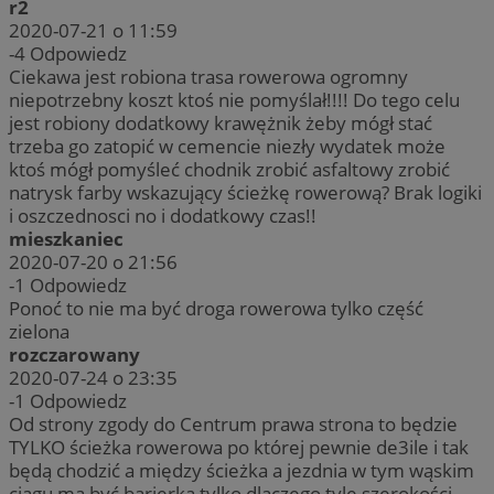
r2
2020-07-21 o 11:59
-4
Odpowiedz
Ciekawa jest robiona trasa rowerowa ogromny
niepotrzebny koszt ktoś nie pomyślał!!!! Do tego celu
jest robiony dodatkowy krawężnik żeby mógł stać
trzeba go zatopić w cemencie niezły wydatek może
ktoś mógł pomyśleć chodnik zrobić asfaltowy zrobić
natrysk farby wskazujący ścieżkę rowerową? Brak logiki
i oszczednosci no i dodatkowy czas!!
mieszkaniec
2020-07-20 o 21:56
-1
Odpowiedz
Ponoć to nie ma być droga rowerowa tylko część
zielona
rozczarowany
2020-07-24 o 23:35
-1
Odpowiedz
Od strony zgody do Centrum prawa strona to będzie
TYLKO ścieżka rowerowa po której pewnie de3ile i tak
będą chodzić a między ścieżka a jezdnia w tym wąskim
ciągu ma być barierka tylko dlaczego tyle szerokości