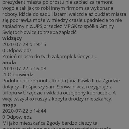
prezydent miasta po prostu nie zapłaci za remont
wogóle tak jak to robi innym firmom za wykonane
roboty.Idźcie do sądu i latami walczcie aż budżet miasta
się poprawi,a może w między czasie upadniecie to nie
zapłacimy nic.UPS,przecież MPGK to spółka Gminy
Świętochłowice,to trzeba zapłacić.
widzący
2020-07-29 o 19:15
0
Odpowiedz
Zmień miasto do tych zakompleksionych...
anula
2020-07-22 o 16:08
-1
Odpowiedz
Podobno do remontu Ronda Jana Pawła II na Zgodzie
dołączy - Pośpieszy sam Spowalniacz, rezygnuje z
urlopu w Urzędzie i wkłada oczojebny kubraczek. A
więc wszystko ruszy z kopyta drodzy mieszkańcy.
mops
2020-07-22 o 14:44
0
Odpowiedz
Mi jako mieszkańca Zgody bardzo cieszy ta
modernizacja ponieważ znowu wzrośnie wartość