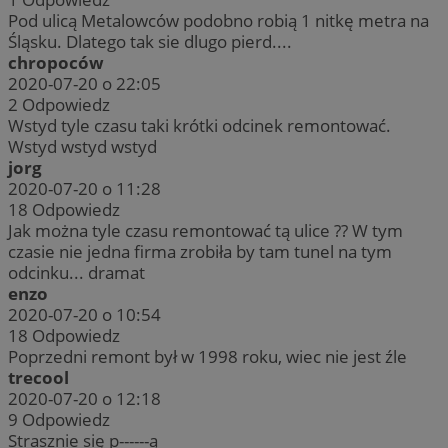
Pod ulicą Metalowców podobno robią 1 nitkę metra na
Śląsku. Dlatego tak sie dlugo pierd....
chropoców
2020-07-20 o 22:05
2
Odpowiedz
Wstyd tyle czasu taki krótki odcinek remontować.
Wstyd wstyd wstyd
jorg
2020-07-20 o 11:28
18
Odpowiedz
Jak można tyle czasu remontować tą ulice ?? W tym
czasie nie jedna firma zrobiła by tam tunel na tym
odcinku... dramat
enzo
2020-07-20 o 10:54
18
Odpowiedz
Poprzedni remont był w 1998 roku, wiec nie jest źle
trecool
2020-07-20 o 12:18
9
Odpowiedz
Strasznie się p------ą