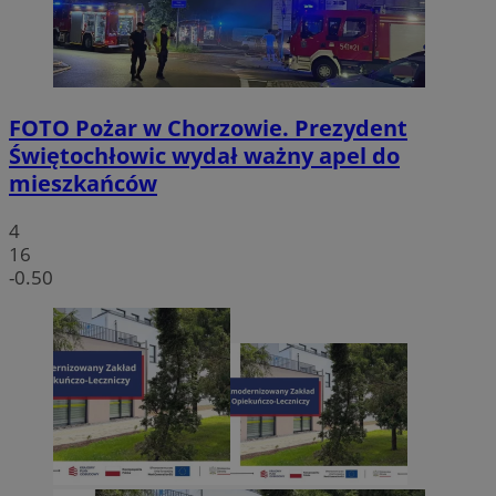
FOTO
Pożar w Chorzowie. Prezydent
Świętochłowic wydał ważny apel do
mieszkańców
4
16
-0.50