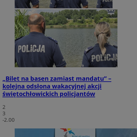
„Bilet na basen zamiast mandatu” –
kolejna odsłona wakacyjnej akcji
świętochłowickich policjantów
2
3
-2.00