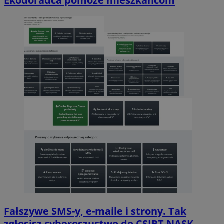
Ekodoradca pomoże mieszkańcom
Fałszywe SMS-y, e-maile i strony. Tak
zgłosisz cyberoszustwo do CSIRT NASK