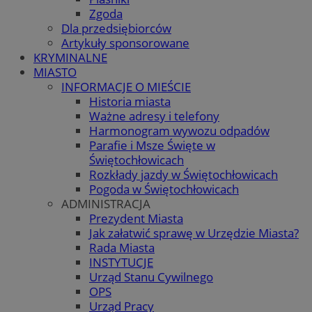
Zgoda
Dla przedsiębiorców
Artykuły sponsorowane
KRYMINALNE
MIASTO
INFORMACJE O MIEŚCIE
Historia miasta
Ważne adresy i telefony
Harmonogram wywozu odpadów
Parafie i Msze Święte w
Świętochłowicach
Rozkłady jazdy w Świętochłowicach
Pogoda w Świętochłowicach
ADMINISTRACJA
Prezydent Miasta
Jak załatwić sprawę w Urzędzie Miasta?
Rada Miasta
INSTYTUCJE
Urząd Stanu Cywilnego
OPS
Urząd Pracy