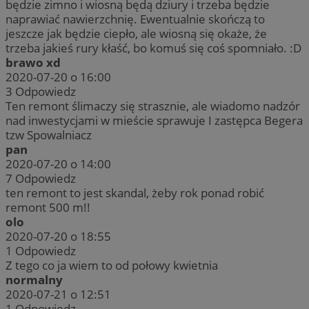
będzie zimno i wiosną będą dziury i trzeba będzie
naprawiać nawierzchnię. Ewentualnie skończą to
jeszcze jak będzie ciepło, ale wiosną się okaże, że
trzeba jakieś rury kłaść, bo komuś się coś spomniało. :D
brawo xd
2020-07-20 o 16:00
3
Odpowiedz
Ten remont ślimaczy się strasznie, ale wiadomo nadzór
nad inwestycjami w mieście sprawuje I zastępca Begera
tzw Spowalniacz
pan
2020-07-20 o 14:00
7
Odpowiedz
ten remont to jest skandal, żeby rok ponad robić
remont 500 m!!
olo
2020-07-20 o 18:55
1
Odpowiedz
Z tego co ja wiem to od połowy kwietnia
normalny
2020-07-21 o 12:51
1
Odpowiedz