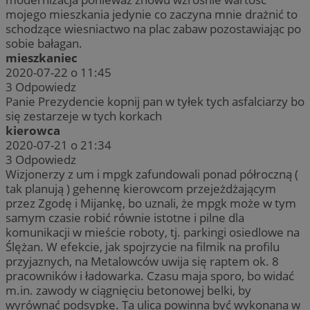
mojego mieszkania jedynie co zaczyna mnie drażnić to
schodzące wiesniactwo na plac zabaw pozostawiając po
sobie bałagan.
mieszkaniec
2020-07-22 o 11:45
3
Odpowiedz
Panie Prezydencie kopnij pan w tyłek tych asfalciarzy bo
się zestarzeje w tych korkach
kierowca
2020-07-21 o 21:34
3
Odpowiedz
Wizjonerzy z um i mpgk zafundowali ponad półroczną (
tak planują ) gehennę kierowcom przejeżdżającym
przez Zgodę i Mijankę, bo uznali, że mpgk może w tym
samym czasie robić równie istotne i pilne dla
komunikacji w mieście roboty, tj. parkingi osiedlowe na
Ślężan. W efekcie, jak spojrzycie na filmik na profilu
przyjaznych, na Metalowców uwija się raptem ok. 8
pracowników i ładowarka. Czasu maja sporo, bo widać
m.in. zawody w ciągnięciu betonowej belki, by
wyrównać podsypkę. Ta ulica powinna być wykonana w