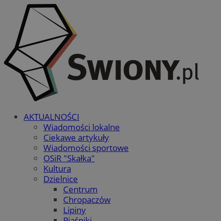
AKTUALNOŚCI
Wiadomości lokalne
Ciekawe artykuły
Wiadomości sportowe
OSiR "Skałka"
Kultura
Dzielnice
Centrum
Chropaczów
Lipiny
Piaśniki