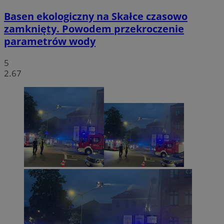
Basen ekologiczny na Skałce czasowo
zamknięty. Powodem przekroczenie
parametrów wody
5
2.67