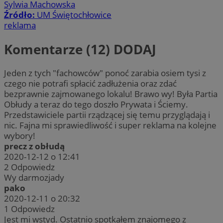
Sylwia Machowska
Źródło:
UM Świętochłowice
reklama
Komentarze (12)
DODAJ
Jeden z tych "fachowców" ponoć zarabia osiem tysi z
czego nie potrafi spłacić zadłużenia oraz zdać
bezprawnie zajmowanego lokalu! Brawo wy! Była Partia
Obłudy a teraz do tego doszło Prywata i Ściemy.
Przedstawiciele partii rządzącej się temu przyglądają i
nic. Fajna mi sprawiedliwość i super reklama na kolejne
wybory!
precz z obłudą
2020-12-12 o 12:41
2
Odpowiedz
Wy darmozjady
pako
2020-12-11 o 20:32
1
Odpowiedz
Jest mi wstyd. Ostatnio spotkałem znajomego z