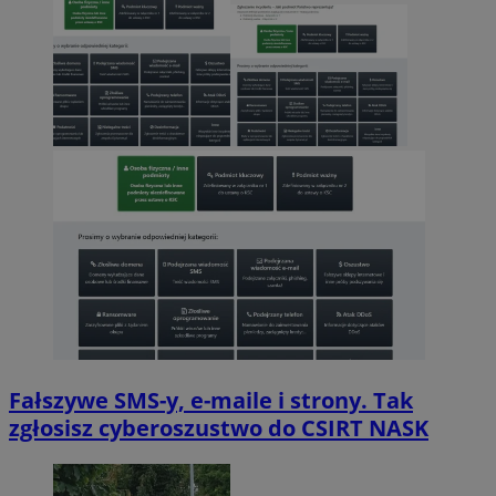
Fałszywe SMS-y, e-maile i strony. Tak
zgłosisz cyberoszustwo do CSIRT NASK