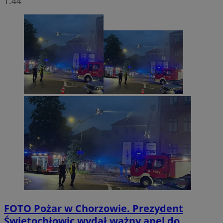
1.44
FOTO
Pożar w Chorzowie. Prezydent
Świętochłowic wydał ważny apel do