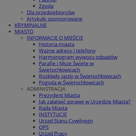
Zgoda
Dla przedsiębiorców
Artykuły sponsorowane
KRYMINALNE
MIASTO
INFORMACJE O MIEŚCIE
Historia miasta
Ważne adresy i telefony
Harmonogram wywozu odpadów
Parafie i Msze Święte w
Świętochłowicach
Rozkłady jazdy w Świętochłowicach
Pogoda w Świętochłowicach
ADMINISTRACJA
Prezydent Miasta
Jak załatwić sprawę w Urzędzie Miasta?
Rada Miasta
INSTYTUCJE
Urząd Stanu Cywilnego
OPS
Urząd Pracy