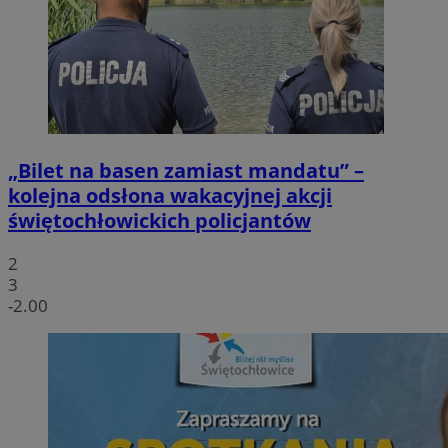
„Bilet na basen zamiast mandatu” –
kolejna odsłona wakacyjnej akcji
świętochłowickich policjantów
2
3
-2.00