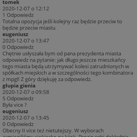
tomek
2020-12-07 o 12:12
1
Odpowiedz
Totalna opozycja jeśli kolejny raz będzie przeciw to
będzie przeciw miastu
eugeniusz
2020-12-07 o 13:47
0
Odpowiedz
Chętnie usłyszała bym od pana prezydenta miasta
odpowiedz na pytanie: jak długo jeszcze mieszkańcy
tego miasta będą utrzymywać kolesi zatrudnionych w
spółkach miejskich a w szczególności tego kombinatora
z mpgl! Z góry dziękuję za odpowiedz.
głupia gienia
2020-12-07 o 09:58
5
Odpowiedz
Była vice ?
eugeniusz
2020-12-07 o 13:45
0
Odpowiedz
Obecny II vice też nietutejszy. W wyborach
zamieniliśmy siekierkę na kijek. Prezio robi dokładnie