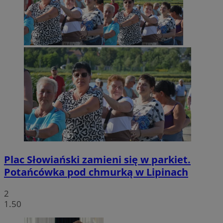
Plac Słowiański zamieni się w parkiet.
Potańcówka pod chmurką w Lipinach
2
1.50