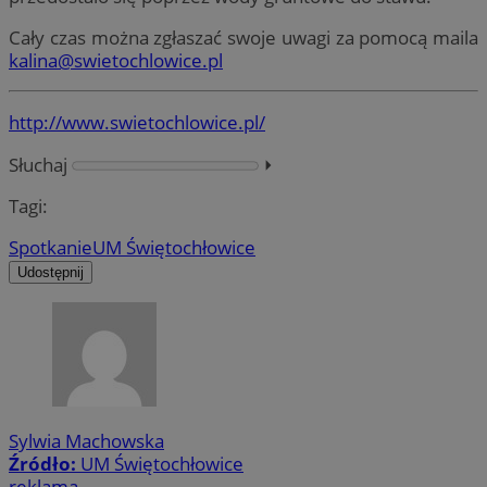
Cały czas można zgłaszać swoje uwagi za pomocą maila
kalina@swietochlowice.pl
http://www.swietochlowice.pl/
Słuchaj
⏵︎
Tagi:
Spotkanie
UM Świętochłowice
Udostępnij
Sylwia Machowska
Źródło:
UM Świętochłowice
reklama