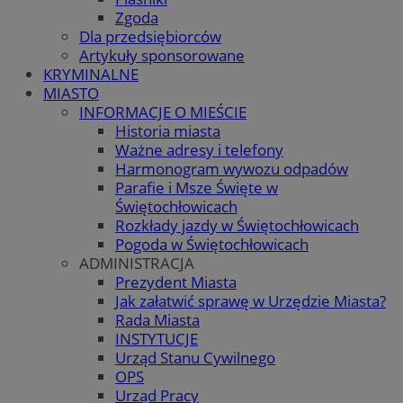
Zgoda
Dla przedsiębiorców
Artykuły sponsorowane
KRYMINALNE
MIASTO
INFORMACJE O MIEŚCIE
Historia miasta
Ważne adresy i telefony
Harmonogram wywozu odpadów
Parafie i Msze Święte w
Świętochłowicach
Rozkłady jazdy w Świętochłowicach
Pogoda w Świętochłowicach
ADMINISTRACJA
Prezydent Miasta
Jak załatwić sprawę w Urzędzie Miasta?
Rada Miasta
INSTYTUCJE
Urząd Stanu Cywilnego
OPS
Urząd Pracy