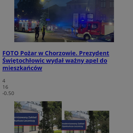
FOTO
Pożar w Chorzowie. Prezydent
Świętochłowic wydał ważny apel do
mieszkańców
4
16
-0.50