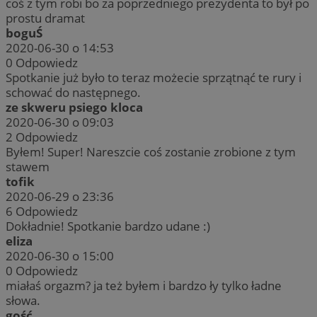
coś z tym robi bo za poprzedniego prezydenta to był po
prostu dramat
boguŚ
2020-06-30 o 14:53
0
Odpowiedz
Spotkanie już było to teraz możecie sprzątnąć te rury i
schować do następnego.
ze skweru psiego kloca
2020-06-30 o 09:03
2
Odpowiedz
Byłem! Super! Nareszcie coś zostanie zrobione z tym
stawem
tofik
2020-06-29 o 23:36
6
Odpowiedz
Dokładnie! Spotkanie bardzo udane :)
eliza
2020-06-30 o 15:00
0
Odpowiedz
miałaś orgazm? ja też byłem i bardzo ły tylko ładne
słowa.
gość