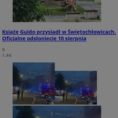
Książę Guido przysiadł w Świętochłowicach.
Oficjalne odsłonięcie 10 sierpnia
9
1.44