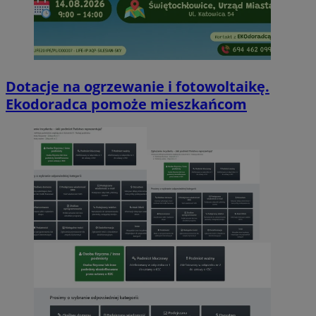
Dotacje na ogrzewanie i fotowoltaikę.
Ekodoradca pomoże mieszkańcom