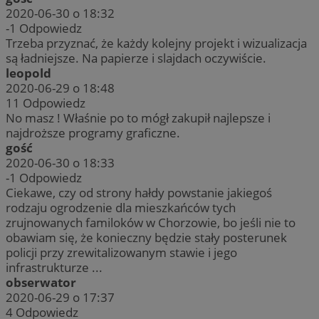
2020-06-30 o 18:32
-1
Odpowiedz
Trzeba przyznać, że każdy kolejny projekt i wizualizacja
są ładniejsze. Na papierze i slajdach oczywiście.
leopold
2020-06-29 o 18:48
11
Odpowiedz
No masz ! Właśnie po to mógł zakupił najlepsze i
najdroższe programy graficzne.
gość
2020-06-30 o 18:33
-1
Odpowiedz
Ciekawe, czy od strony hałdy powstanie jakiegoś
rodzaju ogrodzenie dla mieszkańców tych
zrujnowanych familoków w Chorzowie, bo jeśli nie to
obawiam się, że konieczny będzie stały posterunek
policji przy zrewitalizowanym stawie i jego
infrastrukturze ...
obserwator
2020-06-29 o 17:37
4
Odpowiedz