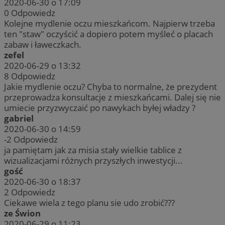
2020-06-30 o 17:09
0
Odpowiedz
Kolejne mydlenie oczu mieszkańcom. Najpierw trzeba
ten "staw" oczyścić a dopiero potem myśleć o placach
zabaw i ławeczkach.
zefel
2020-06-29 o 13:32
8
Odpowiedz
Jakie mydlenie oczu? Chyba to normalne, że prezydent
przeprowadza konsultacje z mieszkańcami. Dalej się nie
umiecie przyzwyczaić po nawykach byłej władzy ?
gabriel
2020-06-30 o 14:59
-2
Odpowiedz
ja pamiętam jak za misia stały wielkie tablice z
wizualizacjami różnych przyszłych inwestycji...
gość
2020-06-30 o 18:37
2
Odpowiedz
Ciekawe wiela z tego planu sie udo zrobić???
ze Świon
2020-06-29 o 11:23