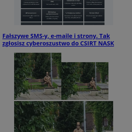
Fałszywe SMS-y, e-maile i strony. Tak
zgłosisz cyberoszustwo do CSIRT NASK