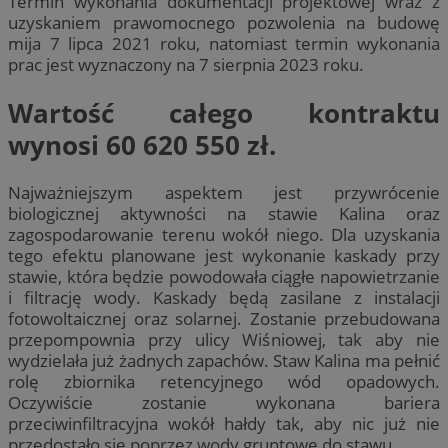
Termin wykonania dokumentacji projektowej wraz z
uzyskaniem prawomocnego pozwolenia na budowę
mija 7 lipca 2021 roku, natomiast termin wykonania
prac jest wyznaczony na 7 sierpnia 2023 roku.
Wartość całego kontraktu
wynosi 60 620 550 zł.
Najważniejszym aspektem jest przywrócenie
biologicznej aktywności na stawie Kalina oraz
zagospodarowanie terenu wokół niego. Dla uzyskania
tego efektu planowane jest wykonanie kaskady przy
stawie, która będzie powodowała ciągłe napowietrzanie
i filtrację wody. Kaskady będą zasilane z instalacji
fotowoltaicznej oraz solarnej. Zostanie przebudowana
przepompownia przy ulicy Wiśniowej, tak aby nie
wydzielała już żadnych zapachów. Staw Kalina ma pełnić
rolę zbiornika retencyjnego wód opadowych.
Oczywiście zostanie wykonana bariera
przeciwinfiltracyjna wokół hałdy tak, aby nic już nie
przedostało się poprzez wody gruntowe do stawu.