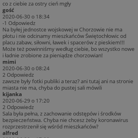
co z ciebie za ostry cień mgły
gość
2020-06-30 o 18:34
-1
Odpowiedz
Na byłej jednostce wojskowej w Chorzowie nie ma
płotu i nie odcinamy mieszkańców Świętochłowic od
placu zabaw, siłowni, ławek i spacerów z pieskiem!!!
Może też powinniśmy według ciebie, bo wszystko nowe
i ładnie zrobione za pieniądze chorzowian!
mimi
2020-06-30 o 08:24
2
Odpowiedz
zawsze były fotki publiki a teraz? ani tutaj ani na stronie
miasta nie ma, chyba do pustej sali mówili
kijanka
2020-06-29 o 17:20
2
Odpowiedz
Sala była pełna, z zachowanie odstępów i środków
bezpieczeństwa. Chyba nie chcesz żeby koronawirus
rozprzestrzenił się wśród mieszkańców?
alfred