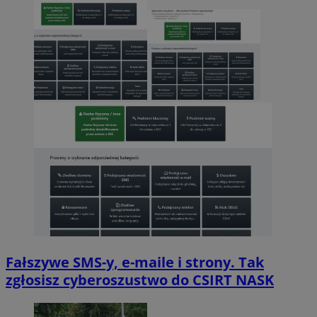
Fałszywe SMS-y, e-maile i strony. Tak
zgłosisz cyberoszustwo do CSIRT NASK