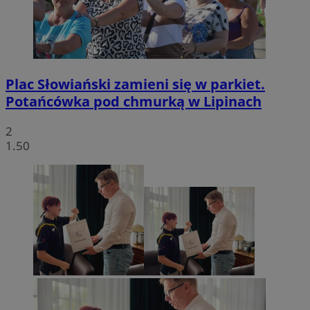
Plac Słowiański zamieni się w parkiet.
Potańcówka pod chmurką w Lipinach
2
1.50