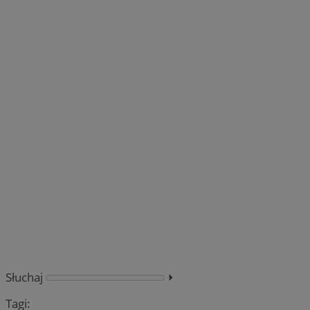
Słuchaj
⏵︎
Tagi: