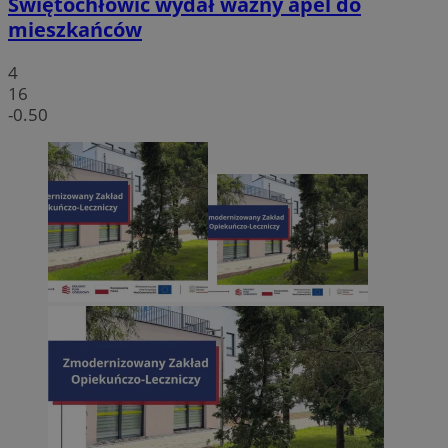
Świętochłowic wydał ważny apel do
mieszkańców
4
16
-0.50