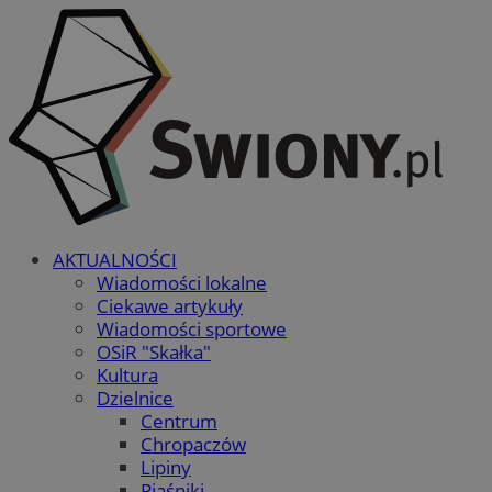
AKTUALNOŚCI
Wiadomości lokalne
Ciekawe artykuły
Wiadomości sportowe
OSiR "Skałka"
Kultura
Dzielnice
Centrum
Chropaczów
Lipiny
Piaśniki