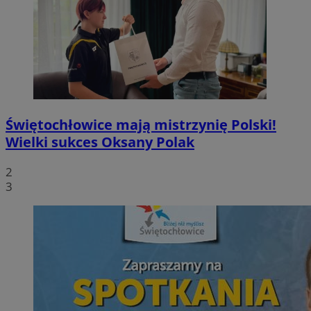
Świętochłowice mają mistrzynię Polski!
Wielki sukces Oksany Polak
2
3