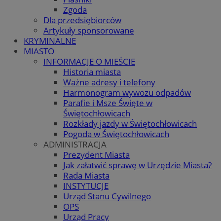
Zgoda
Dla przedsiębiorców
Artykuły sponsorowane
KRYMINALNE
MIASTO
INFORMACJE O MIEŚCIE
Historia miasta
Ważne adresy i telefony
Harmonogram wywozu odpadów
Parafie i Msze Święte w
Świętochłowicach
Rozkłady jazdy w Świętochłowicach
Pogoda w Świętochłowicach
ADMINISTRACJA
Prezydent Miasta
Jak załatwić sprawę w Urzędzie Miasta?
Rada Miasta
INSTYTUCJE
Urząd Stanu Cywilnego
OPS
Urząd Pracy