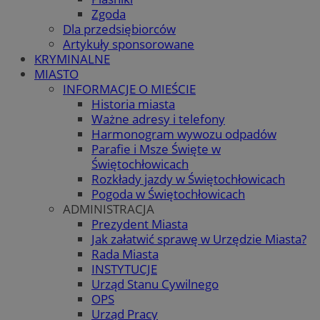
Zgoda
Dla przedsiębiorców
Artykuły sponsorowane
KRYMINALNE
MIASTO
INFORMACJE O MIEŚCIE
Historia miasta
Ważne adresy i telefony
Harmonogram wywozu odpadów
Parafie i Msze Święte w
Świętochłowicach
Rozkłady jazdy w Świętochłowicach
Pogoda w Świętochłowicach
ADMINISTRACJA
Prezydent Miasta
Jak załatwić sprawę w Urzędzie Miasta?
Rada Miasta
INSTYTUCJE
Urząd Stanu Cywilnego
OPS
Urząd Pracy