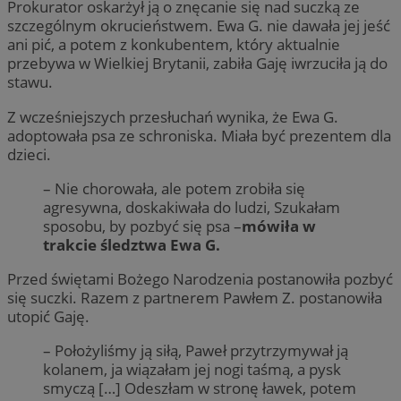
Prokurator oskarżył ją o znęcanie się nad suczką ze
szczególnym okrucieństwem. Ewa G. nie dawała jej jeść
ani pić, a potem z konkubentem, który aktualnie
przebywa w Wielkiej Brytanii, zabiła Gaję iwrzuciła ją do
stawu.
Z wcześniejszych przesłuchań wynika, że Ewa G.
adoptowała psa ze schroniska. Miała być prezentem dla
dzieci.
– Nie chorowała, ale potem zrobiła się
agresywna, doskakiwała do ludzi, Szukałam
sposobu, by pozbyć się psa –
mówiła w
trakcie śledztwa Ewa G.
Przed świętami Bożego Narodzenia postanowiła pozbyć
się suczki. Razem z partnerem Pawłem Z. postanowiła
utopić Gaję.
– Położyliśmy ją siłą, Paweł przytrzymywał ją
kolanem, ja wiązałam jej nogi taśmą, a pysk
smyczą […] Odeszłam w stronę ławek, potem