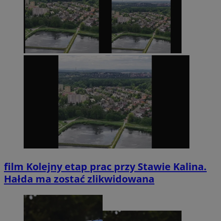
film
Kolejny etap prac przy Stawie Kalina.
Hałda ma zostać zlikwidowana