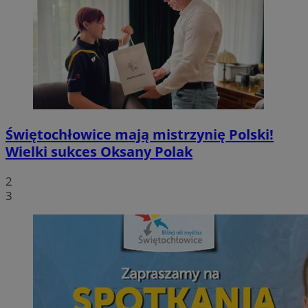
Świętochłowice mają mistrzynię Polski!
Wielki sukces Oksany Polak
2
3