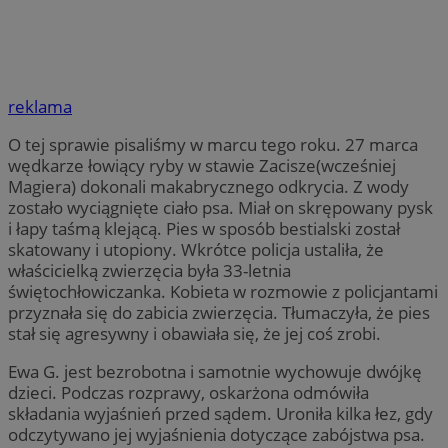
reklama
O tej sprawie pisaliśmy w marcu tego roku. 27 marca
wędkarze łowiący ryby w stawie Zacisze(wcześniej
Magiera) dokonali makabrycznego odkrycia. Z wody
zostało wyciągnięte ciało psa. Miał on skrępowany pysk
i łapy taśmą klejącą. Pies w sposób bestialski został
skatowany i utopiony. Wkrótce policja ustaliła, że
właścicielką zwierzęcia była 33-letnia
świętochłowiczanka. Kobieta w rozmowie z policjantami
przyznała się do zabicia zwierzęcia. Tłumaczyła, że pies
stał się agresywny i obawiała się, że jej coś zrobi.
Ewa G. jest bezrobotna i samotnie wychowuje dwójkę
dzieci. Podczas rozprawy, oskarżona odmówiła
składania wyjaśnień przed sądem. Uroniła kilka łez, gdy
odczytywano jej wyjaśnienia dotyczące zabójstwa psa.