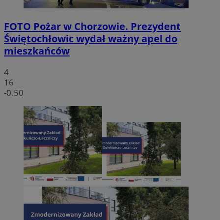
FOTO
Pożar w Chorzowie. Prezydent
Świętochłowic wydał ważny apel do
mieszkańców
4
16
-0.50