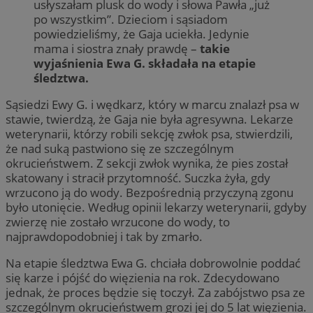
usłyszałam plusk do wody i słowa Pawła „już
po wszystkim”. Dzieciom i sąsiadom
powiedzieliśmy, że Gaja uciekła. Jedynie
mama i siostra znały prawdę –
takie
wyjaśnienia Ewa G. składała na etapie
śledztwa.
Sąsiedzi Ewy G. i wędkarz, który w marcu znalazł psa w
stawie, twierdzą, że Gaja nie była agresywna. Lekarze
weterynarii, którzy robili sekcję zwłok psa, stwierdzili,
że nad suką pastwiono się ze szczególnym
okrucieństwem. Z sekcji zwłok wynika, że pies został
skatowany i stracił przytomność. Suczka żyła, gdy
wrzucono ją do wody. Bezpośrednią przyczyną zgonu
było utonięcie. Według opinii lekarzy weterynarii, gdyby
zwierzę nie zostało wrzucone do wody, to
najprawdopodobniej i tak by zmarło.
Na etapie śledztwa Ewa G. chciała dobrowolnie poddać
się karze i pójść do więzienia na rok. Zdecydowano
jednak, że proces będzie się toczył. Za zabójstwo psa ze
szczególnym okrucieństwem grozi jej do 5 lat więzienia.