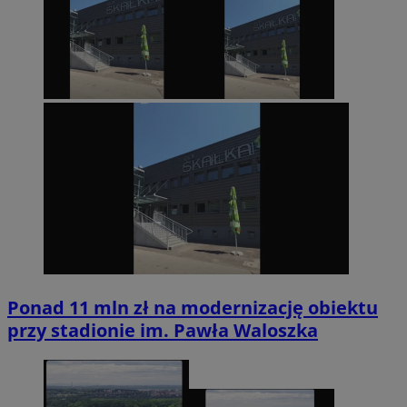
Ponad 11 mln zł na modernizację obiektu
przy stadionie im. Pawła Waloszka